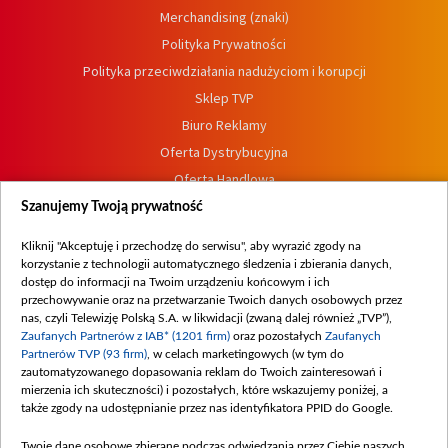
Merchandising (znaki)
Polityka Prywatności
Polityka przeciwdziałania nadużyciom i korupcji
Sklep TVP
Biuro Reklamy
Oferta Dystrybucyjna
Oferta Handlowa
Dostępność
Szanujemy Twoją prywatność
Moje zgody
Kliknij "Akceptuję i przechodzę do serwisu", aby wyrazić zgody na
Procedura zgłoszeń wewnętrznych
korzystanie z technologii automatycznego śledzenia i zbierania danych,
dostęp do informacji na Twoim urządzeniu końcowym i ich
przechowywanie oraz na przetwarzanie Twoich danych osobowych przez
nas, czyli Telewizję Polską S.A. w likwidacji (zwaną dalej również „TVP”),
Zaufanych Partnerów z IAB* (1201 firm)
oraz pozostałych
Zaufanych
Partnerów TVP (93 firm)
, w celach marketingowych (w tym do
zautomatyzowanego dopasowania reklam do Twoich zainteresowań i
mierzenia ich skuteczności) i pozostałych, które wskazujemy poniżej, a
także zgody na udostępnianie przez nas identyfikatora PPID do Google.
Twoje dane osobowe zbierane podczas odwiedzania przez Ciebie naszych