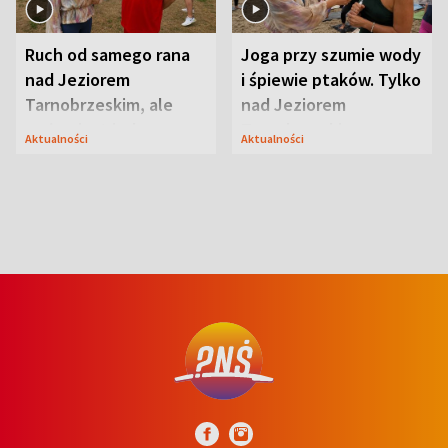
Ruch od samego rana
Joga przy szumie wody
nad Jeziorem
i śpiewie ptaków. Tylko
Tarnobrzeskim, ale
nad Jeziorem
ważna jest jedna
Tarnobrzeskim
Aktualności
Aktualności
zasada