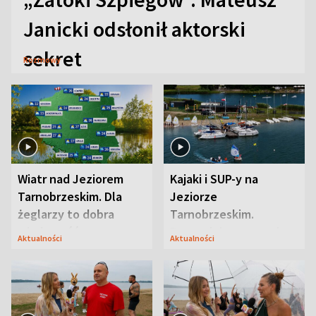
Janicki odsłonił aktorski
sekret
Rozmowy
Wiatr nad Jeziorem
Kajaki i SUP-y na
Tarnobrzeskim. Dla
Jeziorze
żeglarzy to dobra
Tarnobrzeskim.
wiadomość
Przyrodnicy zwracają
Aktualności
Aktualności
uwagę na coś jeszcze