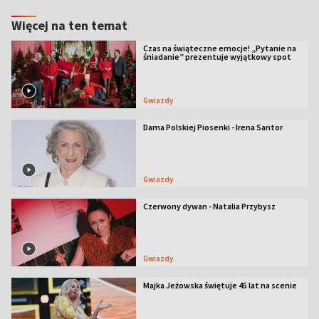
Więcej na ten temat
Czas na świąteczne emocje! „Pytanie na
śniadanie” prezentuje wyjątkowy spot
Gwiazdy
Dama Polskiej Piosenki - Irena Santor
Gwiazdy
Czerwony dywan - Natalia Przybysz
Gwiazdy
Majka Jeżowska świętuje 45 lat na scenie