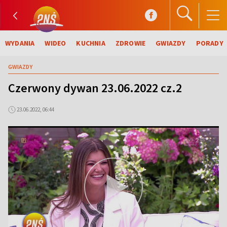
WYDANIA
WIDEO
KUCHNIA
ZDROWIE
GWIAZDY
PORADY
GWIAZDY
Czerwony dywan 23.06.2022 cz.2
23.06.2022, 06:44