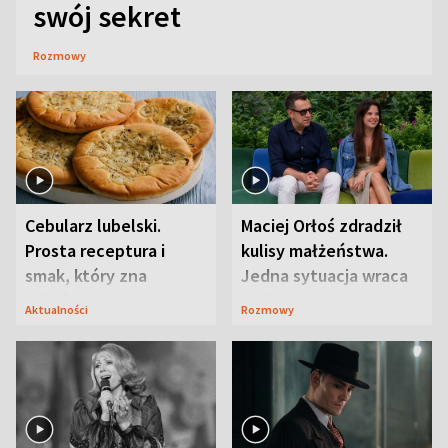
swój sekret
Rozmowy
Cebularz lubelski.
Maciej Orłoś zdradził
Prosta receptura i
kulisy małżeństwa.
smak, który zna
Jedna sytuacja wraca
Lubelszczyzna
jak bumerang
Aktualności
Rozmowy