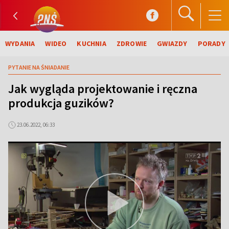
WYDANIA
WIDEO
KUCHNIA
ZDROWIE
GWIAZDY
PORADY
PYTANIE NA ŚNIADANIE
Jak wygląda projektowanie i ręczna
produkcja guzików?
23.06.2022, 06:33