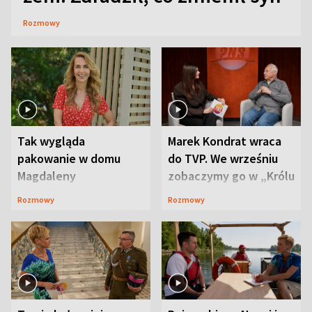
Rozmowy
Tak wygląda
Marek Kondrat wraca
pakowanie w domu
do TVP. We wrześniu
Magdaleny
zobaczymy go w „Królu
Waligórskiej-Lisieckiej.
Maciusiu I”
Rozmowy
Rozmowy
Mąż nie odpuszcza