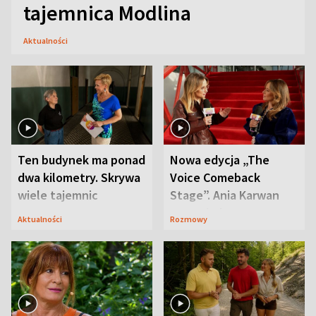
tajemnica Modlina
Aktualności
Ten budynek ma ponad
Nowa edycja „The
dwa kilometry. Skrywa
Voice Comeback
wiele tajemnic
Stage”. Ania Karwan
zapowiada
Aktualności
Rozmowy
niespodzianki