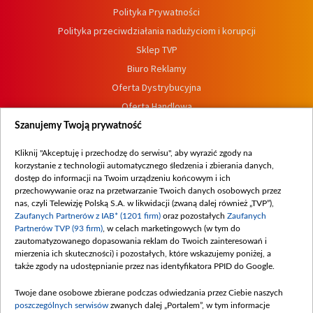
Polityka Prywatności
Polityka przeciwdziałania nadużyciom i korupcji
Sklep TVP
Biuro Reklamy
Oferta Dystrybucyjna
Oferta Handlowa
Dostępność
Szanujemy Twoją prywatność
Moje zgody
Kliknij "Akceptuję i przechodzę do serwisu", aby wyrazić zgody na
Procedura zgłoszeń wewnętrznych
korzystanie z technologii automatycznego śledzenia i zbierania danych,
dostęp do informacji na Twoim urządzeniu końcowym i ich
przechowywanie oraz na przetwarzanie Twoich danych osobowych przez
nas, czyli Telewizję Polską S.A. w likwidacji (zwaną dalej również „TVP”),
Zaufanych Partnerów z IAB* (1201 firm)
oraz pozostałych
Zaufanych
Partnerów TVP (93 firm)
, w celach marketingowych (w tym do
zautomatyzowanego dopasowania reklam do Twoich zainteresowań i
mierzenia ich skuteczności) i pozostałych, które wskazujemy poniżej, a
także zgody na udostępnianie przez nas identyfikatora PPID do Google.
Twoje dane osobowe zbierane podczas odwiedzania przez Ciebie naszych
poszczególnych serwisów
zwanych dalej „Portalem”, w tym informacje