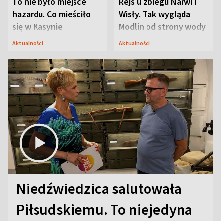
To nie było miejsce
Rejs u zbiegu Narwi i
hazardu. Co mieściło
Wisły. Tak wygląda
się w Kasynie
Modlin od strony wody
Oficerskim?
Aktualności
Aktualności
Niedźwiedzica salutowała
Piłsudskiemu. To niejedyna