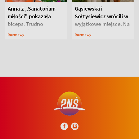
Anna z „Sanatorium
Gąsiewska i
miłości” pokazała
Sołtysiewicz wrócili w
biceps. Trudno
wyjątkowe miejsce. Na
uwierzyć, co przeszła
szlaku czekał
Rozmowy
Rozmowy
wcześniej
niedźwiedź