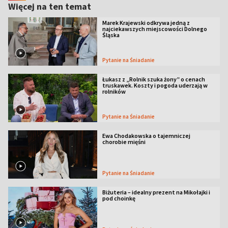
Więcej na ten temat
Marek Krajewski odkrywa jedną z
najciekawszych miejscowości Dolnego
Śląska
Pytanie na Śniadanie
Łukasz z „Rolnik szuka żony” o cenach
truskawek. Koszty i pogoda uderzają w
rolników
Pytanie na Śniadanie
Ewa Chodakowska o tajemniczej
chorobie mięśni
Pytanie na Śniadanie
Biżuteria – idealny prezent na Mikołajki i
pod choinkę