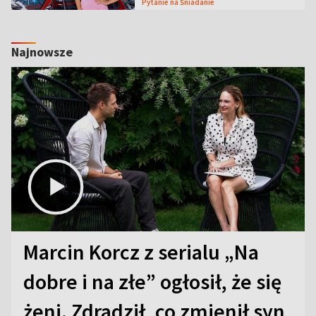
Pytanie na Śniadanie
Najnowsze
Marcin Korcz z serialu „Na
dobre i na złe” ogłosił, że się
żeni. Zdradził, co zmienił syn