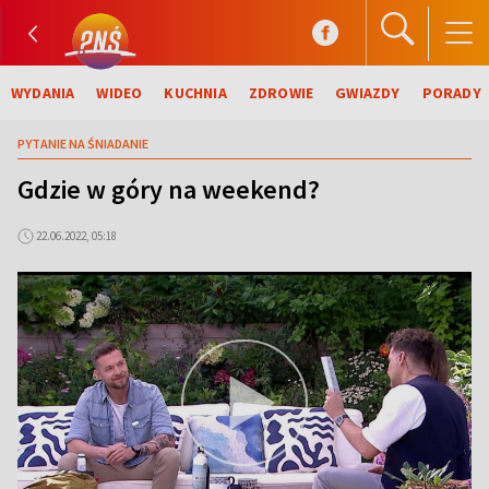
WYDANIA
WIDEO
KUCHNIA
ZDROWIE
GWIAZDY
PORADY
PYTANIE NA ŚNIADANIE
Gdzie w góry na weekend?
22.06.2022, 05:18