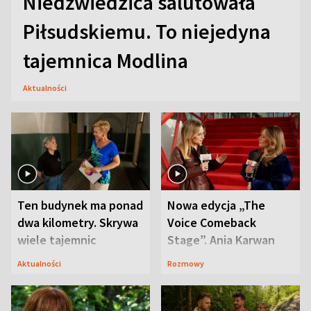
Niedźwiedzica salutowała
Piłsudskiemu. To niejedyna
tajemnica Modlina
Aktualności
Ten budynek ma ponad
Nowa edycja „The
dwa kilometry. Skrywa
Voice Comeback
wiele tajemnic
Stage”. Ania Karwan
zapowiada
Aktualności
Rozmowy
niespodzianki