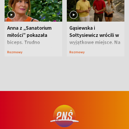
Anna z „Sanatorium
Gąsiewska i
miłości” pokazała
Sołtysiewicz wrócili w
biceps. Trudno
wyjątkowe miejsce. Na
uwierzyć, co przeszła
szlaku czekał
Rozmowy
Rozmowy
wcześniej
niedźwiedź