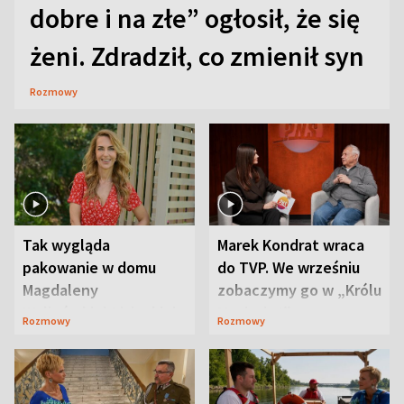
dobre i na złe” ogłosił, że się
żeni. Zdradził, co zmienił syn
Rozmowy
Tak wygląda
Marek Kondrat wraca
pakowanie w domu
do TVP. We wrześniu
Magdaleny
zobaczymy go w „Królu
Waligórskiej-Lisieckiej.
Maciusiu I”
Rozmowy
Rozmowy
Mąż nie odpuszcza