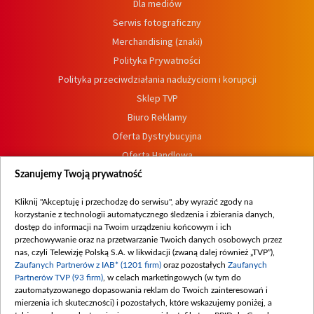
Dla mediów
Serwis fotograficzny
Merchandising (znaki)
Polityka Prywatności
Polityka przeciwdziałania nadużyciom i korupcji
Sklep TVP
Biuro Reklamy
Oferta Dystrybucyjna
Oferta Handlowa
Dostępność
Szanujemy Twoją prywatność
Moje zgody
Kliknij "Akceptuję i przechodzę do serwisu", aby wyrazić zgody na
Procedura zgłoszeń wewnętrznych
korzystanie z technologii automatycznego śledzenia i zbierania danych,
dostęp do informacji na Twoim urządzeniu końcowym i ich
przechowywanie oraz na przetwarzanie Twoich danych osobowych przez
nas, czyli Telewizję Polską S.A. w likwidacji (zwaną dalej również „TVP”),
Zaufanych Partnerów z IAB* (1201 firm)
oraz pozostałych
Zaufanych
Partnerów TVP (93 firm)
, w celach marketingowych (w tym do
zautomatyzowanego dopasowania reklam do Twoich zainteresowań i
mierzenia ich skuteczności) i pozostałych, które wskazujemy poniżej, a