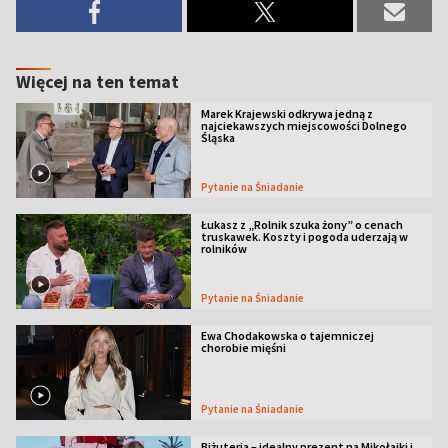
Więcej na ten temat
Marek Krajewski odkrywa jedną z
najciekawszych miejscowości Dolnego
Śląska
Pytanie na Śniadanie
Łukasz z „Rolnik szuka żony” o cenach
truskawek. Koszty i pogoda uderzają w
rolników
Pytanie na Śniadanie
Ewa Chodakowska o tajemniczej
chorobie mięśni
Pytanie na Śniadanie
Biżuteria – idealny prezent na Mikołajki i