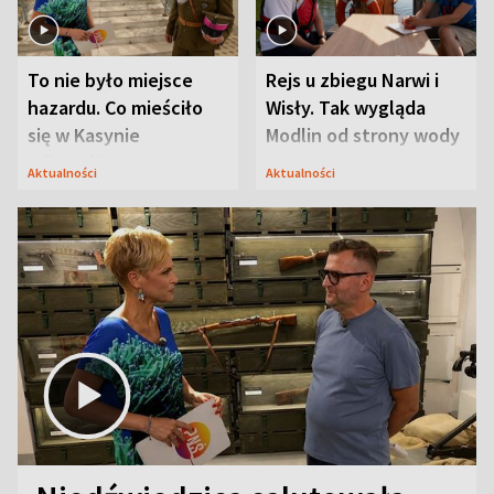
To nie było miejsce
Rejs u zbiegu Narwi i
hazardu. Co mieściło
Wisły. Tak wygląda
się w Kasynie
Modlin od strony wody
Oficerskim?
Aktualności
Aktualności