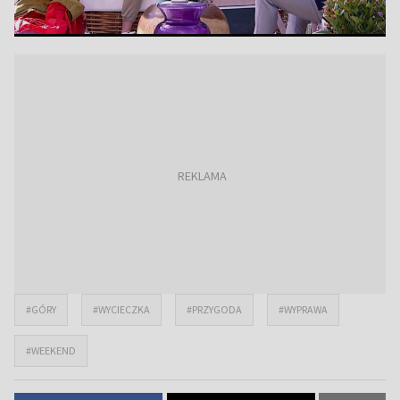
#GÓRY
#WYCIECZKA
#PRZYGODA
#WYPRAWA
#WEEKEND