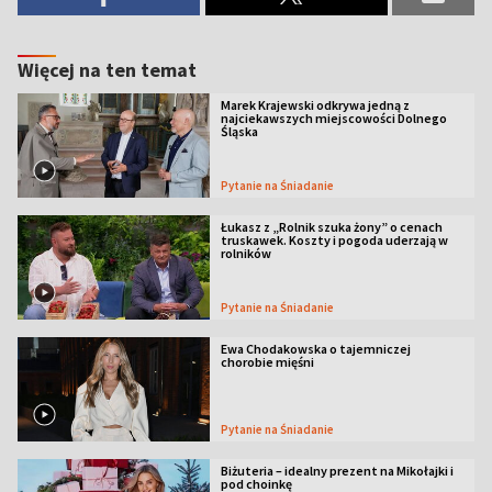
Więcej na ten temat
Marek Krajewski odkrywa jedną z
najciekawszych miejscowości Dolnego
Śląska
Pytanie na Śniadanie
Łukasz z „Rolnik szuka żony” o cenach
truskawek. Koszty i pogoda uderzają w
rolników
Pytanie na Śniadanie
Ewa Chodakowska o tajemniczej
chorobie mięśni
Pytanie na Śniadanie
Biżuteria – idealny prezent na Mikołajki i
pod choinkę