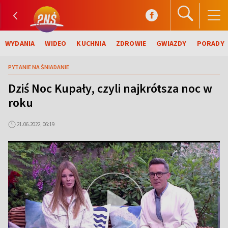
WYDANIA
WIDEO
KUCHNIA
ZDROWIE
GWIAZDY
PORADY
PYTANIE NA ŚNIADANIE
Dziś Noc Kupały, czyli najkrótsza noc w
roku
21.06.2022, 06:19