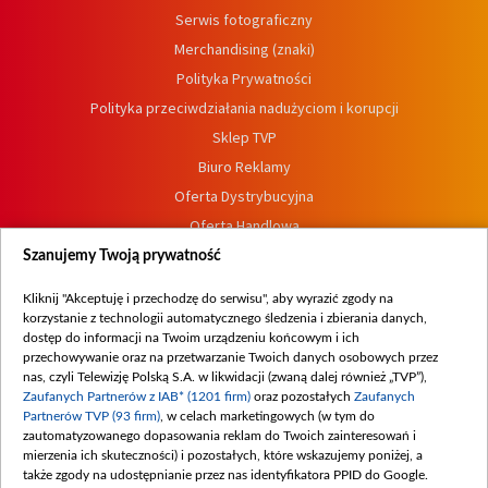
Serwis fotograficzny
Merchandising (znaki)
Polityka Prywatności
Polityka przeciwdziałania nadużyciom i korupcji
Sklep TVP
Biuro Reklamy
Oferta Dystrybucyjna
Oferta Handlowa
Dostępność
Szanujemy Twoją prywatność
Moje zgody
Kliknij "Akceptuję i przechodzę do serwisu", aby wyrazić zgody na
Procedura zgłoszeń wewnętrznych
korzystanie z technologii automatycznego śledzenia i zbierania danych,
dostęp do informacji na Twoim urządzeniu końcowym i ich
przechowywanie oraz na przetwarzanie Twoich danych osobowych przez
nas, czyli Telewizję Polską S.A. w likwidacji (zwaną dalej również „TVP”),
Zaufanych Partnerów z IAB* (1201 firm)
oraz pozostałych
Zaufanych
Partnerów TVP (93 firm)
, w celach marketingowych (w tym do
zautomatyzowanego dopasowania reklam do Twoich zainteresowań i
mierzenia ich skuteczności) i pozostałych, które wskazujemy poniżej, a
także zgody na udostępnianie przez nas identyfikatora PPID do Google.