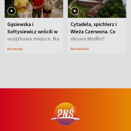
Gąsiewska i
Cytadela, spichlerz i
Sołtysiewicz wrócili w
Wieża Czerwona. Co
wyjątkowe miejsce. Na
skrywa Modlin?
szlaku czekał
Rozmowy
Aktualności
niedźwiedź