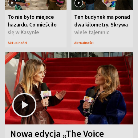
To nie było miejsce
Ten budynek ma ponad
hazardu. Co mieściło
dwa kilometry. Skrywa
się w Kasynie
wiele tajemnic
Oficerskim?
Aktualności
Aktualności
Nowa edycja „The Voice