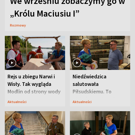
We wrześniu zobaczymy go w
„Królu Maciusiu I”
Rozmowy
Rejs u zbiegu Narwi i
Niedźwiedzica
Wisły. Tak wygląda
salutowała
Modlin od strony wody
Piłsudskiemu. To
niejedyna tajemnica
Aktualności
Aktualności
Modlina