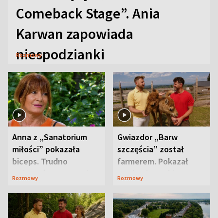
Comeback Stage”. Ania
Karwan zapowiada
niespodzianki
Rozmowy
Anna z „Sanatorium
Gwiazdor „Barw
miłości” pokazała
szczęścia” został
biceps. Trudno
farmerem. Pokazał
uwierzyć, co przeszła
swoje niezwykłe
Rozmowy
Rozmowy
wcześniej
ranczo