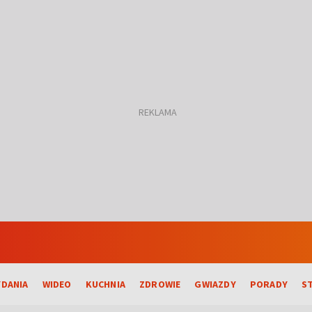
DANIA
WIDEO
KUCHNIA
ZDROWIE
GWIAZDY
PORADY
S