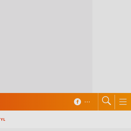
...
TYL