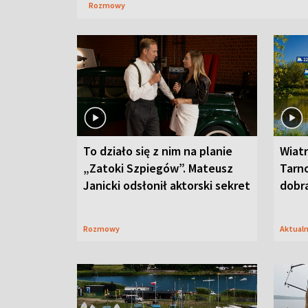
Rozmowy
To działo się z nim na planie
Wiat
„Zatoki Szpiegów”. Mateusz
Tarno
Janicki odsłonił aktorski sekret
dobr
Rozmowy
Aktual