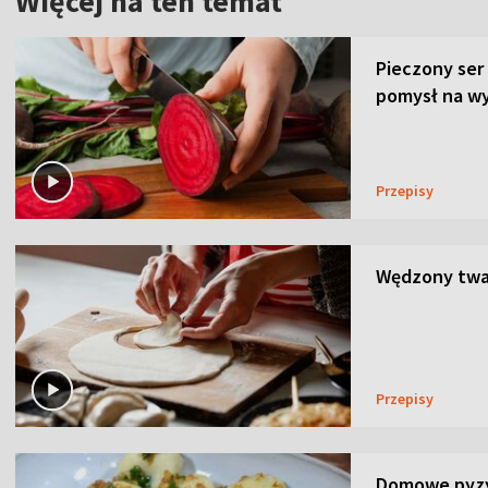
Więcej na ten temat
Pieczony ser
pomysł na wy
Przepisy
Wędzony twar
Przepisy
Domowe pyzy 