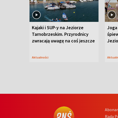
Kajaki i SUP-y na Jeziorze
Joga 
Tarnobrzeskim. Przyrodnicy
śpiew
zwracają uwagę na coś jeszcze
Jezi
Aktualności
Aktual
Abona
Rada 