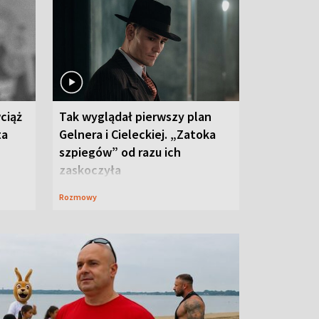
ciąż
Tak wyglądał pierwszy plan
ta
Gelnera i Cieleckiej. „Zatoka
szpiegów” od razu ich
zaskoczyła
Rozmowy