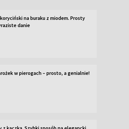
 koryciński na buraku z miodem. Prosty
raziste danie
ożek w pierogach – prosto, a genialnie!
z kaczką. Szybki sposób na elegancki