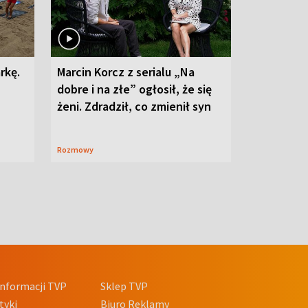
rkę.
Marcin Korcz z serialu „Na
dobre i na złe” ogłosił, że się
żeni. Zdradził, co zmienił syn
Rozmowy
nformacji TVP
Sklep TVP
tyki
Biuro Reklamy