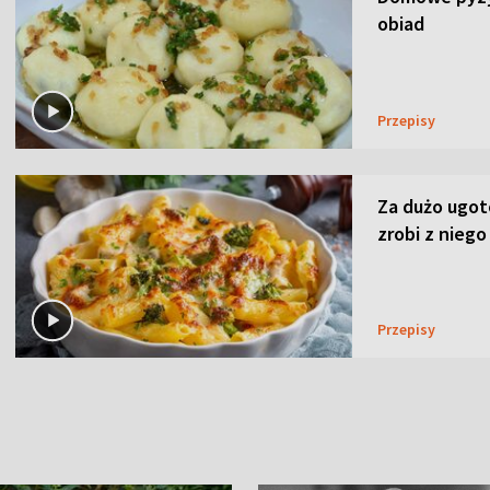
obiad
Przepisy
Za dużo ugo
zrobi z niego
Przepisy