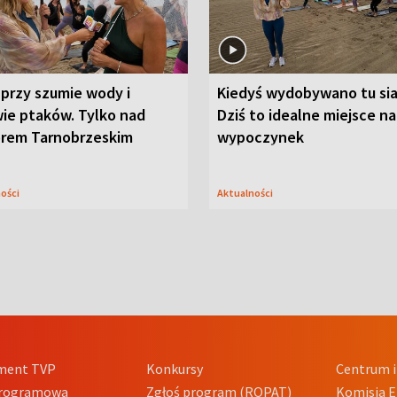
przy szumie wody i
Kiedyś wydobywano tu sia
ie ptaków. Tylko nad
Dziś to idealne miejsce na
orem Tarnobrzeskim
wypoczynek
ności
Aktualności
ment TVP
Konkursy
Centrum i
Programowa
Zgłoś program (ROPAT)
Komisja E