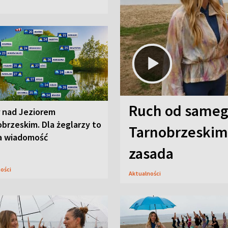
Ruch od sameg
r nad Jeziorem
brzeskim. Dla żeglarzy to
Tarnobrzeskim,
a wiadomość
zasada
ności
Aktualności