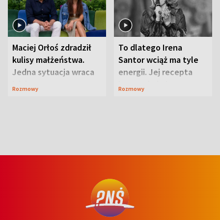
Maciej Orłoś zdradził
To dlatego Irena
kulisy małżeństwa.
Santor wciąż ma tyle
Jedna sytuacja wraca
energii. Jej recepta
jak bumerang
jest zaskakująco
Rozmowy
Rozmowy
prosta