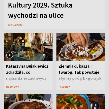
Kultury 2029. Sztuka
wychodzi na ulice
Aktualności
Katarzyna Bujakiewicz
Ziemniaki, kasza i
zdradziła, co
twaróg. Tak powstaje
najbardziej zachwyca
słynny piróg biłgorajski
ją w Lublinie
Rozmowy
Przepisy