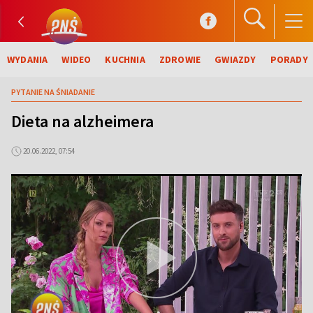
WYDANIA
WIDEO
KUCHNIA
ZDROWIE
GWIAZDY
PORADY
PYTANIE NA ŚNIADANIE
Dieta na alzheimera
20.06.2022, 07:54