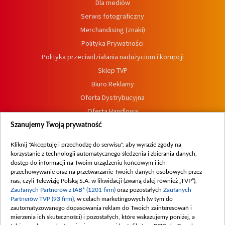
Dla mediów
Serwis fotograficzny
Merchandising (znaki)
Polityka Prywatności
Polityka przeciwdziałania nadużyciom i korupcji
Sklep TVP
Biuro Reklamy
Oferta Dystrybucyjna
Oferta Handlowa
Dostępność
Szanujemy Twoją prywatność
Moje zgody
Kliknij "Akceptuję i przechodzę do serwisu", aby wyrazić zgody na
Procedura zgłoszeń wewnętrznych
korzystanie z technologii automatycznego śledzenia i zbierania danych,
dostęp do informacji na Twoim urządzeniu końcowym i ich
przechowywanie oraz na przetwarzanie Twoich danych osobowych przez
nas, czyli Telewizję Polską S.A. w likwidacji (zwaną dalej również „TVP”),
Zaufanych Partnerów z IAB* (1201 firm)
oraz pozostałych
Zaufanych
Partnerów TVP (93 firm)
, w celach marketingowych (w tym do
zautomatyzowanego dopasowania reklam do Twoich zainteresowań i
mierzenia ich skuteczności) i pozostałych, które wskazujemy poniżej, a