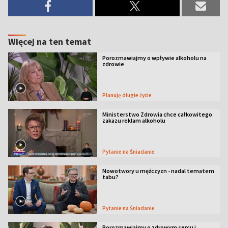
Więcej na ten temat
Porozmawiajmy o wpływie alkoholu na
zdrowie
Planuję długie życie
Ministerstwo Zdrowia chce całkowitego
zakazu reklam alkoholu
Pytanie na Śniadanie
Nowotwory u mężczyzn - nadal tematem
tabu?
Pytanie na Śniadanie
Porozmawiajmy o zdrowym sercu i