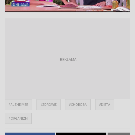
#ALZHEIMER
#ZDROWIE
#CHOROBA
#DIETA
#ORGANIZM