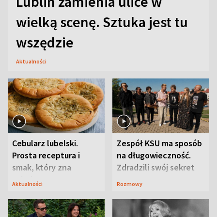
Lublin zamienia ulice w
wielką scenę. Sztuka jest tu
wszędzie
Aktualności
Cebularz lubelski.
Zespół KSU ma sposób
Prosta receptura i
na długowieczność.
smak, który zna
Zdradzili swój sekret
Lubelszczyzna
Aktualności
Rozmowy