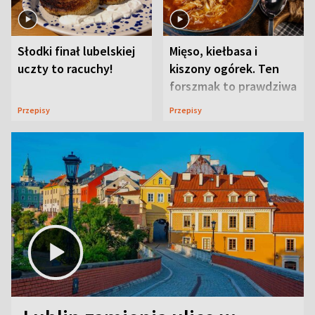
Słodki finał lubelskiej
Mięso, kiełbasa i
uczty to racuchy!
kiszony ogórek. Ten
forszmak to prawdziwa
uczta
Przepisy
Przepisy