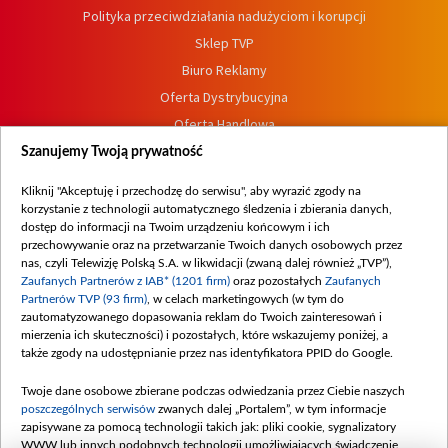
Polityka przeciwdziałania nadużyciom i korupcji
Sklep TVP
Biuro Reklamy
Oferta Dystrybucyjna
Oferta Handlowa
Dostępność
Szanujemy Twoją prywatność
Moje zgody
Kliknij "Akceptuję i przechodzę do serwisu", aby wyrazić zgody na
Procedura zgłoszeń wewnętrznych
korzystanie z technologii automatycznego śledzenia i zbierania danych,
dostęp do informacji na Twoim urządzeniu końcowym i ich
przechowywanie oraz na przetwarzanie Twoich danych osobowych przez
nas, czyli Telewizję Polską S.A. w likwidacji (zwaną dalej również „TVP”),
Zaufanych Partnerów z IAB* (1201 firm)
oraz pozostałych
Zaufanych
Partnerów TVP (93 firm)
, w celach marketingowych (w tym do
zautomatyzowanego dopasowania reklam do Twoich zainteresowań i
mierzenia ich skuteczności) i pozostałych, które wskazujemy poniżej, a
także zgody na udostępnianie przez nas identyfikatora PPID do Google.
Twoje dane osobowe zbierane podczas odwiedzania przez Ciebie naszych
poszczególnych serwisów
zwanych dalej „Portalem”, w tym informacje
zapisywane za pomocą technologii takich jak: pliki cookie, sygnalizatory
WWW lub innych podobnych technologii umożliwiających świadczenie