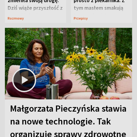
zmieniła swoją drogę.
prosto z piekarnika. Z
Dziś wiąże przyszłość z
tym masłem smakują
neurobiologią
jeszcze lepiej
Rozmowy
Przepisy
Małgorzata Pieczyńska stawia
na nowe technologie. Tak
organizuje sprawy zdrowotne