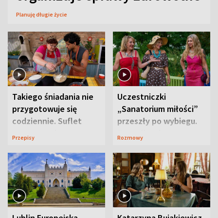
Planuję długie życie
Takiego śniadania nie
Uczestniczki
przygotowuje się
„Sanatorium miłości”
codziennie. Suflet
przeszły po wybiegu.
serowy zachwyca
Te stylizacje
Przepisy
Rozmowy
smakiem
przyciągały wzrok
Lublin Europejską
Katarzyna Bujakiewicz