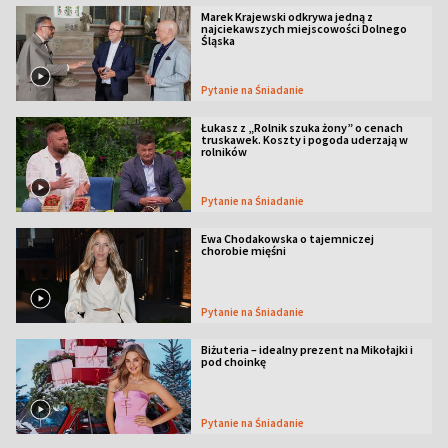
Marek Krajewski odkrywa jedną z
najciekawszych miejscowości Dolnego
Śląska
Pytanie na Śniadanie
Łukasz z „Rolnik szuka żony” o cenach
truskawek. Koszty i pogoda uderzają w
rolników
Pytanie na Śniadanie
Ewa Chodakowska o tajemniczej
chorobie mięśni
Pytanie na Śniadanie
Biżuteria – idealny prezent na Mikołajki i
pod choinkę
Pytanie na Śniadanie