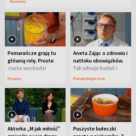
Rozmowy
Pomarańcze grają tu
Aneta Zając o zdrowiu i
główną rolę. Proste
natłoku obowiązków.
ciasto wychodzi
Tak pilnuje badań i
wyjątkowo wilgotne
wizyt
Przepisy
Planuję długie życie
Aktorka „M jak miłość”
Puszyste bułeczki