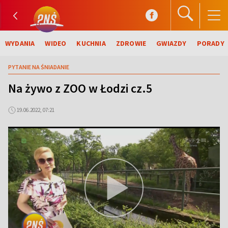
WYDANIA
WIDEO
KUCHNIA
ZDROWIE
GWIAZDY
PORADY
PYTANIE NA ŚNIADANIE
Na żywo z ZOO w Łodzi cz.5
19.06.2022, 07:21