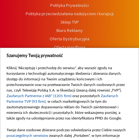
Polityka Prywatności
Polityka przeciwdziałania nadużyciom i korupcji
Sklep TVP
Biuro Reklamy
Oferta Dystrybucyjna
Oferta Handlowa
Dostępność
Szanujemy Twoją prywatność
Moje zgody
Kliknij "Akceptuję i przechodzę do serwisu", aby wyrazić zgody na
Procedura zgłoszeń wewnętrznych
korzystanie z technologii automatycznego śledzenia i zbierania danych,
dostęp do informacji na Twoim urządzeniu końcowym i ich
przechowywanie oraz na przetwarzanie Twoich danych osobowych przez
nas, czyli Telewizję Polską S.A. w likwidacji (zwaną dalej również „TVP”),
Zaufanych Partnerów z IAB* (1201 firm)
oraz pozostałych
Zaufanych
Partnerów TVP (93 firm)
, w celach marketingowych (w tym do
zautomatyzowanego dopasowania reklam do Twoich zainteresowań i
mierzenia ich skuteczności) i pozostałych, które wskazujemy poniżej, a
także zgody na udostępnianie przez nas identyfikatora PPID do Google.
Twoje dane osobowe zbierane podczas odwiedzania przez Ciebie naszych
poszczególnych serwisów
zwanych dalej „Portalem”, w tym informacje