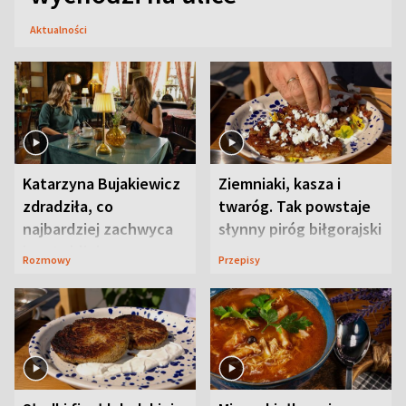
Aktualności
Katarzyna Bujakiewicz
Ziemniaki, kasza i
zdradziła, co
twaróg. Tak powstaje
najbardziej zachwyca
słynny piróg biłgorajski
ją w Lublinie
Rozmowy
Przepisy