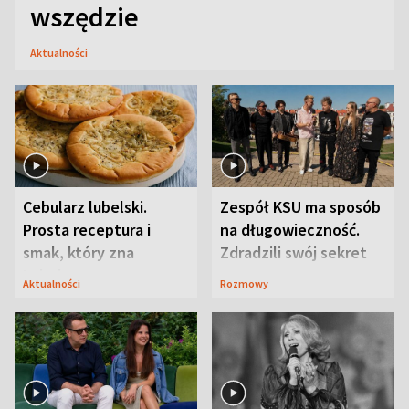
wszędzie
Aktualności
Cebularz lubelski.
Zespół KSU ma sposób
Prosta receptura i
na długowieczność.
smak, który zna
Zdradzili swój sekret
Lubelszczyzna
Aktualności
Rozmowy