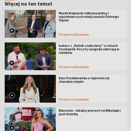
Więcej na ten temat
Marek Krajewski odkrywa jedną z
najciekawszych miejscowości Dolnego
Śląska
Pytanie na Śniadanie
Łukasz z „Rolnik szuka żony” o cenach
truskawek. Koszty i pogoda uderzają w
rolników
Pytanie na Śniadanie
Ewa Chodakowska o tajemniczej
chorobie mięśni
Pytanie na Śniadanie
Biżuteria – idealny prezent na Mikołajki i
pod choinkę