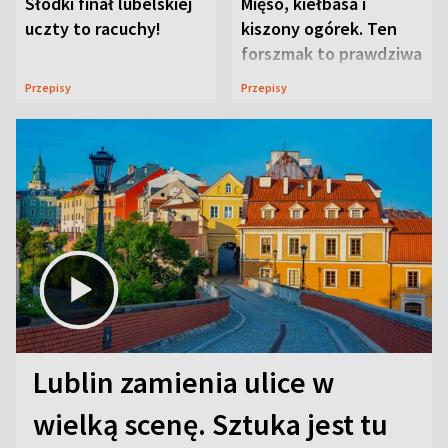
Słodki finał lubelskiej
Mięso, kiełbasa i
uczty to racuchy!
kiszony ogórek. Ten
forszmak to prawdziwa
uczta
Przepisy
Przepisy
Lublin zamienia ulice w
wielką scenę. Sztuka jest tu