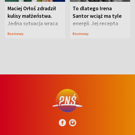
Maciej Orłoś zdradził
To dlatego Irena
kulisy małżeństwa.
Santor wciąż ma tyle
Jedna sytuacja wraca
energii. Jej recepta
jak bumerang
jest zaskakująco
Rozmowy
Rozmowy
prosta