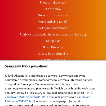
Program dla prasy
Dla mediów
Serwis fotograficzny
Merchandising (znaki)
Polityka Prywatności
Polityka przeciwdziałania nadużyciom i korupcji
Sklep TVP
Biuro Reklamy
Oferta Dystrybucyjna
Oferta Handlowa
Dostępność
Szanujemy Twoją prywatność
Moje zgody
Kliknij "Akceptuję i przechodzę do serwisu", aby wyrazić zgody na
Procedura zgłoszeń wewnętrznych
korzystanie z technologii automatycznego śledzenia i zbierania danych,
dostęp do informacji na Twoim urządzeniu końcowym i ich
przechowywanie oraz na przetwarzanie Twoich danych osobowych przez
nas, czyli Telewizję Polską S.A. w likwidacji (zwaną dalej również „TVP”),
Zaufanych Partnerów z IAB* (1201 firm)
oraz pozostałych
Zaufanych
Partnerów TVP (93 firm)
, w celach marketingowych (w tym do
zautomatyzowanego dopasowania reklam do Twoich zainteresowań i