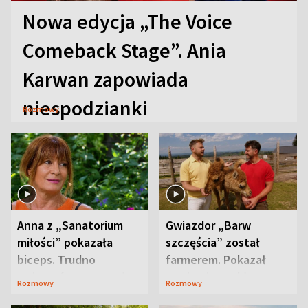
Nowa edycja „The Voice
Comeback Stage”. Ania
Karwan zapowiada
niespodzianki
Rozmowy
Anna z „Sanatorium
Gwiazdor „Barw
miłości” pokazała
szczęścia” został
biceps. Trudno
farmerem. Pokazał
uwierzyć, co przeszła
swoje niezwykłe
Rozmowy
Rozmowy
wcześniej
ranczo