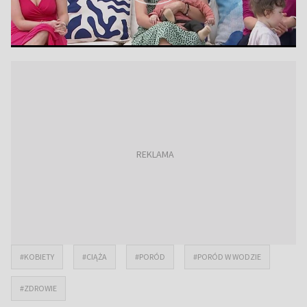
#KOBIETY
#CIĄŻA
#PORÓD
#PORÓD W WODZIE
#ZDROWIE