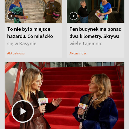
To nie było miejsce
Ten budynek ma ponad
hazardu. Co mieściło
dwa kilometry. Skrywa
się w Kasynie
wiele tajemnic
Oficerskim?
Aktualności
Aktualności