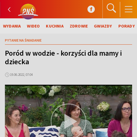
WYDANIA
WIDEO
KUCHNIA
ZDROWIE
GWIAZDY
PORADY
PYTANIE NA ŚNIADANIE
Poród w wodzie - korzyści dla mamy i
dziecka
19.06.2022, 07:04