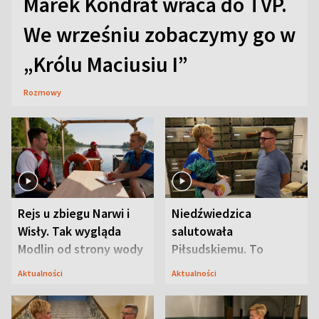
Marek Kondrat wraca do TVP.
We wrześniu zobaczymy go w
„Królu Maciusiu I”
Rozmowy
Rejs u zbiegu Narwi i
Niedźwiedzica
Wisły. Tak wygląda
salutowała
Modlin od strony wody
Piłsudskiemu. To
niejedyna tajemnica
Aktualności
Aktualności
Modlina