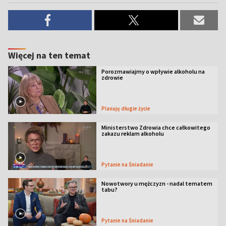
Więcej na ten temat
Porozmawiajmy o wpływie alkoholu na
zdrowie
Planuję długie życie
Ministerstwo Zdrowia chce całkowitego
zakazu reklam alkoholu
Pytanie na Śniadanie
Nowotwory u mężczyzn - nadal tematem
tabu?
Pytanie na Śniadanie