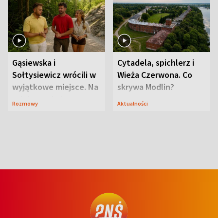
Gąsiewska i
Cytadela, spichlerz i
Sołtysiewicz wrócili w
Wieża Czerwona. Co
wyjątkowe miejsce. Na
skrywa Modlin?
szlaku czekał
Rozmowy
Aktualności
niedźwiedź