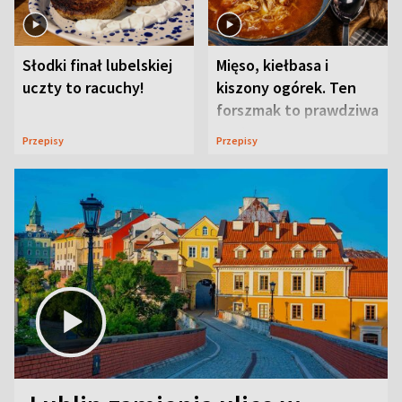
Słodki finał lubelskiej
Mięso, kiełbasa i
uczty to racuchy!
kiszony ogórek. Ten
forszmak to prawdziwa
uczta
Przepisy
Przepisy