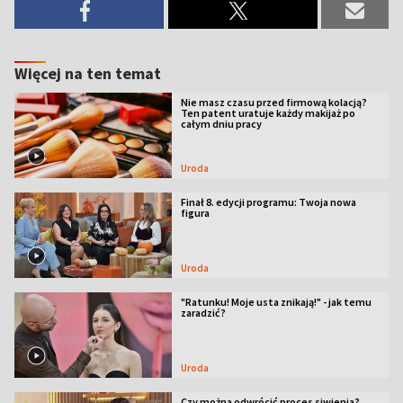
Więcej na ten temat
Nie masz czasu przed firmową kolacją?
Ten patent uratuje każdy makijaż po
całym dniu pracy
Uroda
Finał 8. edycji programu: Twoja nowa
figura
Uroda
"Ratunku! Moje usta znikają!" - jak temu
zaradzić?
Uroda
Czy można odwrócić proces siwienia?