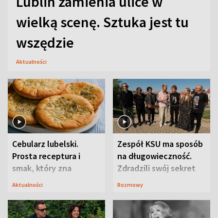
Lublin zamienia ulice w
wielką scenę. Sztuka jest tu
wszędzie
Aktualności
Cebularz lubelski.
Zespół KSU ma sposób
Prosta receptura i
na długowieczność.
smak, który zna
Zdradzili swój sekret
Lubelszczyzna
Aktualności
Rozmowy