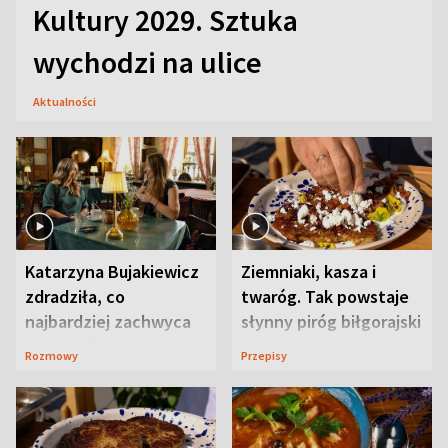
Kultury 2029. Sztuka
wychodzi na ulice
Aktualności
Katarzyna Bujakiewicz
Ziemniaki, kasza i
zdradziła, co
twaróg. Tak powstaje
najbardziej zachwyca
słynny piróg biłgorajski
ją w Lublinie
Rozmowy
Przepisy