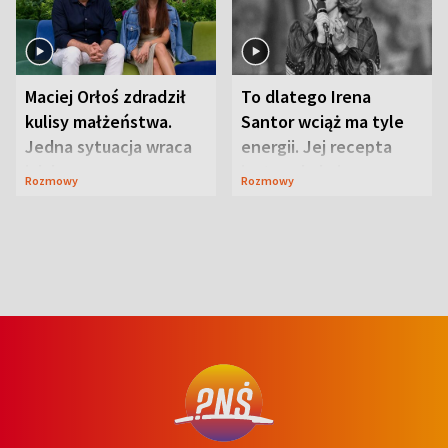
Maciej Orłoś zdradził
To dlatego Irena
kulisy małżeństwa.
Santor wciąż ma tyle
Jedna sytuacja wraca
energii. Jej recepta
jak bumerang
jest zaskakująco
Rozmowy
Rozmowy
prosta