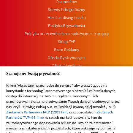
Dla mediów
Serwis fotograficzny
Merchandising (znaki)
Polityka Prywatności
Polityka przeciwdziałania nadużyciom i korupcji
Sklep TVP
Biuro Reklamy
Oferta Dystrybucyjna
Oferta Handlowa
Dostępność
Szanujemy Twoją prywatność
Moje zgody
Kliknij "Akceptuję i przechodzę do serwisu", aby wyrazić zgody na
Procedura zgłoszeń wewnętrznych
korzystanie z technologii automatycznego śledzenia i zbierania danych,
dostęp do informacji na Twoim urządzeniu końcowym i ich
przechowywanie oraz na przetwarzanie Twoich danych osobowych przez
nas, czyli Telewizję Polską S.A. w likwidacji (zwaną dalej również „TVP”),
Zaufanych Partnerów z IAB* (1201 firm)
oraz pozostałych
Zaufanych
Partnerów TVP (93 firm)
, w celach marketingowych (w tym do
zautomatyzowanego dopasowania reklam do Twoich zainteresowań i
mierzenia ich skuteczności) i pozostałych, które wskazujemy poniżej, a