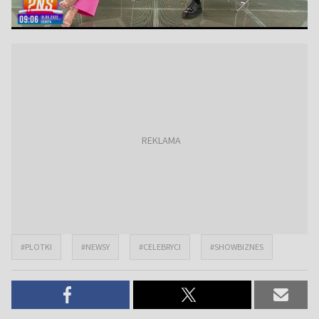
#PLOTKI
#NEWSY
#CELEBRYCI
#SHOWBIZNES