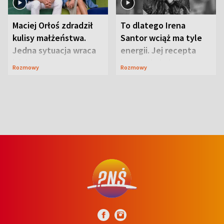
Maciej Orłoś zdradził
To dlatego Irena
kulisy małżeństwa.
Santor wciąż ma tyle
Jedna sytuacja wraca
energii. Jej recepta
jak bumerang
jest zaskakująco
Rozmowy
Rozmowy
prosta