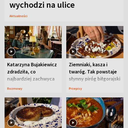
wychodzi na ulice
Aktualności
Katarzyna Bujakiewicz
Ziemniaki, kasza i
zdradziła, co
twaróg. Tak powstaje
najbardziej zachwyca
słynny piróg biłgorajski
ją w Lublinie
Rozmowy
Przepisy