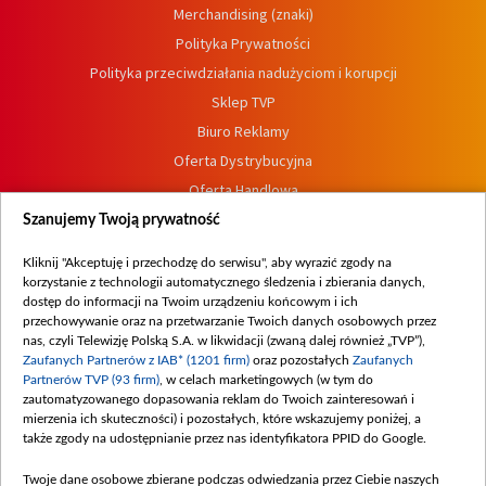
Merchandising (znaki)
Polityka Prywatności
Polityka przeciwdziałania nadużyciom i korupcji
Sklep TVP
Biuro Reklamy
Oferta Dystrybucyjna
Oferta Handlowa
Dostępność
Szanujemy Twoją prywatność
Moje zgody
Kliknij "Akceptuję i przechodzę do serwisu", aby wyrazić zgody na
Procedura zgłoszeń wewnętrznych
korzystanie z technologii automatycznego śledzenia i zbierania danych,
dostęp do informacji na Twoim urządzeniu końcowym i ich
przechowywanie oraz na przetwarzanie Twoich danych osobowych przez
nas, czyli Telewizję Polską S.A. w likwidacji (zwaną dalej również „TVP”),
Zaufanych Partnerów z IAB* (1201 firm)
oraz pozostałych
Zaufanych
Partnerów TVP (93 firm)
, w celach marketingowych (w tym do
zautomatyzowanego dopasowania reklam do Twoich zainteresowań i
mierzenia ich skuteczności) i pozostałych, które wskazujemy poniżej, a
także zgody na udostępnianie przez nas identyfikatora PPID do Google.
Twoje dane osobowe zbierane podczas odwiedzania przez Ciebie naszych