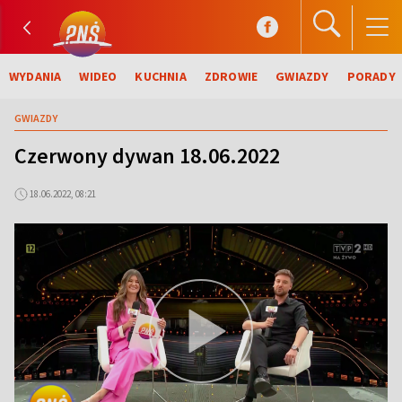
WYDANIA
WIDEO
KUCHNIA
ZDROWIE
GWIAZDY
PORADY
GWIAZDY
Czerwony dywan 18.06.2022
18.06.2022, 08:21