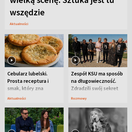
wszędzie
Aktualności
Cebularz lubelski.
Zespół KSU ma sposób
Prosta receptura i
na długowieczność.
smak, który zna
Zdradzili swój sekret
Lubelszczyzna
Aktualności
Rozmowy