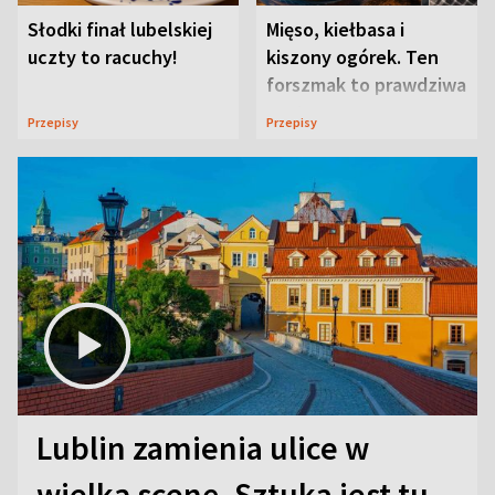
Słodki finał lubelskiej
Mięso, kiełbasa i
uczty to racuchy!
kiszony ogórek. Ten
forszmak to prawdziwa
uczta
Przepisy
Przepisy
Lublin zamienia ulice w
wielką scenę. Sztuka jest tu