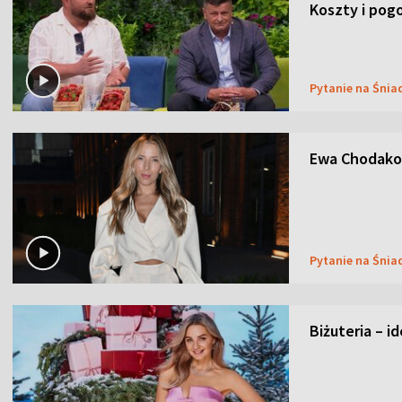
Koszty i pog
Pytanie na Śnia
Ewa Chodakow
Pytanie na Śnia
Biżuteria – i