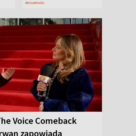
Aktualności
The Voice Comeback
arwan zapowiada