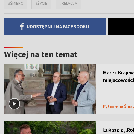
#ŚMIERĆ
#ŻYCIE
#RELACJA
UDOSTĘPNIJ NA FACEBOOKU
Więcej na ten temat
Marek Krajew
miejscowości
Pytanie na Śnia
Łukasz z „Ro