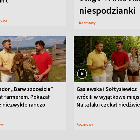
mnic
niespodzianki
ności
Rozmowy
zdor „Barw szczęścia”
Gąsiewska i Sołtysiewicz
ał farmerem. Pokazał
wrócili w wyjątkowe miejs
e niezwykłe ranczo
Na szlaku czekał niedźwi
wy
Rozmowy