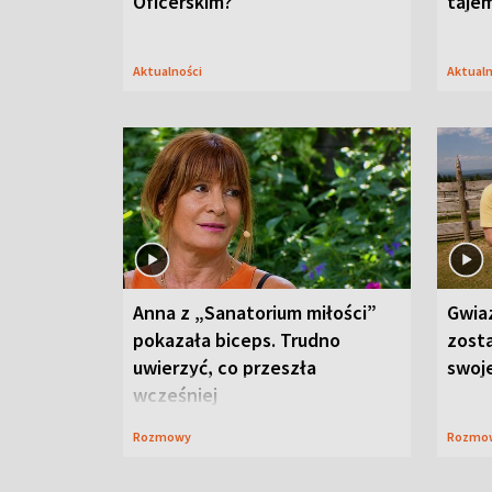
Oficerskim?
taje
Aktualności
Aktual
Anna z „Sanatorium miłości”
Gwia
pokazała biceps. Trudno
zost
uwierzyć, co przeszła
swoj
wcześniej
Rozmowy
Rozmo