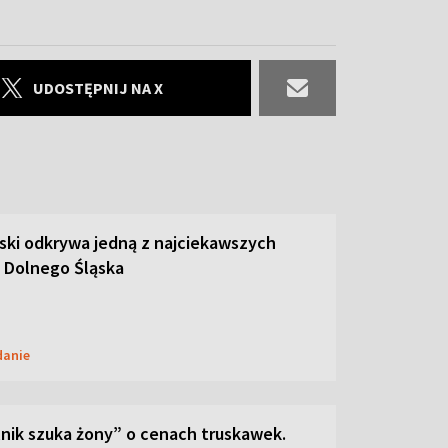
UDOSTĘPNIJ NA X
ski odkrywa jedną z najciekawszych
 Dolnego Śląska
danie
lnik szuka żony” o cenach truskawek.