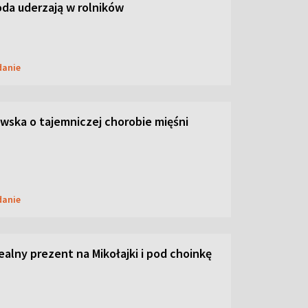
oda uderzają w rolników
danie
ska o tajemniczej chorobie mięśni
danie
dealny prezent na Mikołajki i pod choinkę