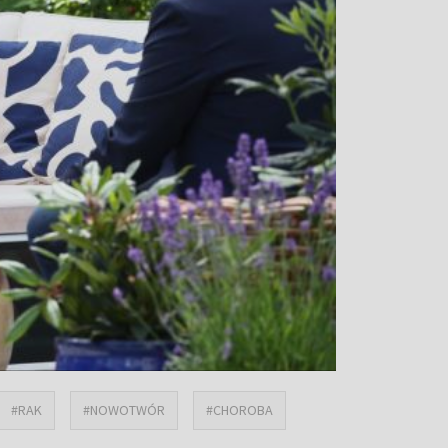
#RAK
#NOWOTWÓR
#CHOROBA