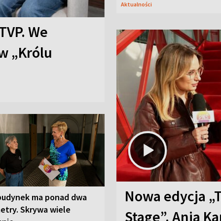
Aktualności
TVP. We
w „Królu
Nowa edycja „
budynek ma ponad dwa
etry. Skrywa wiele
Stage”. Ania K