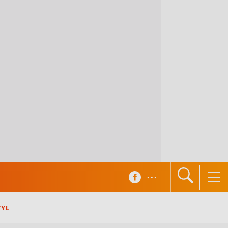
...
TYL