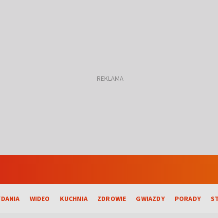
DANIA
WIDEO
KUCHNIA
ZDROWIE
GWIAZDY
PORADY
S