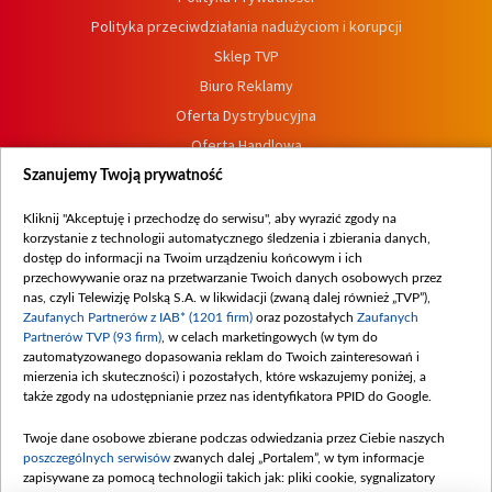
Polityka przeciwdziałania nadużyciom i korupcji
Sklep TVP
Biuro Reklamy
Oferta Dystrybucyjna
Oferta Handlowa
Dostępność
Szanujemy Twoją prywatność
Moje zgody
Kliknij "Akceptuję i przechodzę do serwisu", aby wyrazić zgody na
Procedura zgłoszeń wewnętrznych
korzystanie z technologii automatycznego śledzenia i zbierania danych,
dostęp do informacji na Twoim urządzeniu końcowym i ich
przechowywanie oraz na przetwarzanie Twoich danych osobowych przez
nas, czyli Telewizję Polską S.A. w likwidacji (zwaną dalej również „TVP”),
Zaufanych Partnerów z IAB* (1201 firm)
oraz pozostałych
Zaufanych
Partnerów TVP (93 firm)
, w celach marketingowych (w tym do
zautomatyzowanego dopasowania reklam do Twoich zainteresowań i
mierzenia ich skuteczności) i pozostałych, które wskazujemy poniżej, a
także zgody na udostępnianie przez nas identyfikatora PPID do Google.
Twoje dane osobowe zbierane podczas odwiedzania przez Ciebie naszych
poszczególnych serwisów
zwanych dalej „Portalem”, w tym informacje
zapisywane za pomocą technologii takich jak: pliki cookie, sygnalizatory