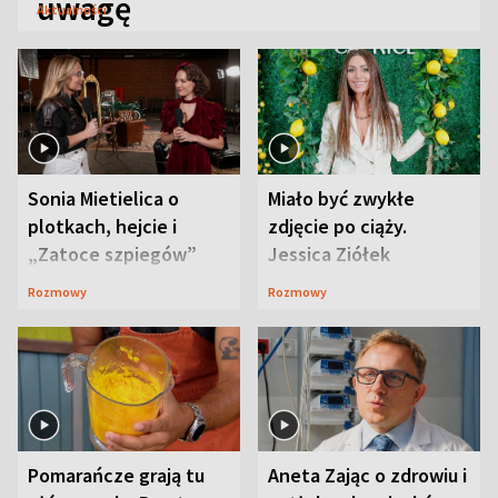
uwagę
Aktualności
Sonia Mietielica o
Miało być zwykłe
plotkach, hejcie i
zdjęcie po ciąży.
„Zatoce szpiegów”
Jessica Ziółek
wywołała lawinę
Rozmowy
Rozmowy
komentarzy
Pomarańcze grają tu
Aneta Zając o zdrowiu i