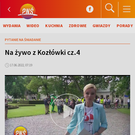
WYDANIA
WIDEO
KUCHNIA
ZDROWIE
GWIAZDY
PORADY
PYTANIE NA ŚNIADANIE
Na żywo z Kozłówki cz.4
17.06.2022, 07:19