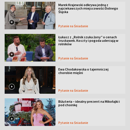
Marek Krajewski odkrywa jedną z
najciekawszych miejscowości Dolnego
Śląska
Pytanie na Śniadanie
Łukasz z „Rolnik szuka żony” o cenach
truskawek. Koszty i pogoda uderzają w
rolników
Pytanie na Śniadanie
Ewa Chodakowska o tajemniczej
chorobie mięśni
Pytanie na Śniadanie
Biżuteria – idealny prezent na Mikołajki i
pod choinkę
Pytanie na Śniadanie