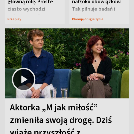
główną rolę. Proste
natłoku obowiązków.
ciasto wychodzi
Tak pilnuje badań i
wyjątkowo wilgotne
wizyt
Przepisy
Planuję długie życie
Aktorka „M jak miłość”
zmieniła swoją drogę. Dziś
wiąże przyszłość z