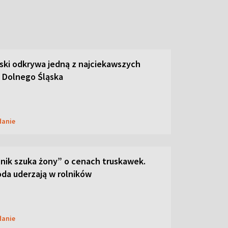
ski odkrywa jedną z najciekawszych
 Dolnego Śląska
danie
lnik szuka żony” o cenach truskawek.
oda uderzają w rolników
danie