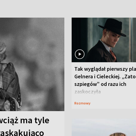
Tak wyglądał pierwszy pl
Gelnera i Cieleckiej. „Zat
szpiegów” od razu ich
zaskoczyła
Rozmowy
wciąż ma tyle
 zaskakująco