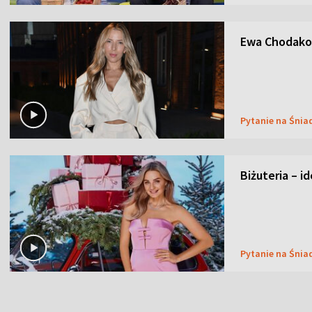
Ewa Chodakow
Pytanie na Śnia
Biżuteria – i
Pytanie na Śnia