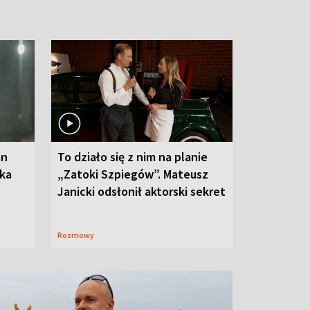
an
To działo się z nim na planie
oka
„Zatoki Szpiegów”. Mateusz
Janicki odsłonił aktorski sekret
Rozmowy