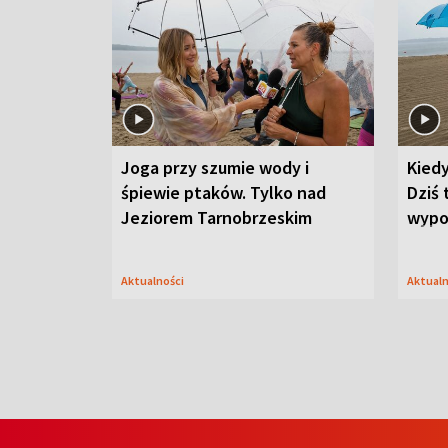
Joga przy szumie wody i
Kied
śpiewie ptaków. Tylko nad
Dziś 
Jeziorem Tarnobrzeskim
wypo
Aktualności
Aktual