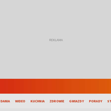
DANIA
WIDEO
KUCHNIA
ZDROWIE
GWIAZDY
PORADY
S