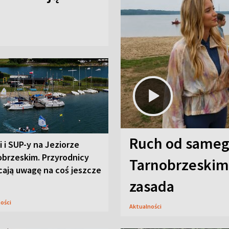
Ruch od sameg
i i SUP-y na Jeziorze
obrzeskim. Przyrodnicy
Tarnobrzeskim,
cają uwagę na coś jeszcze
zasada
ności
Aktualności