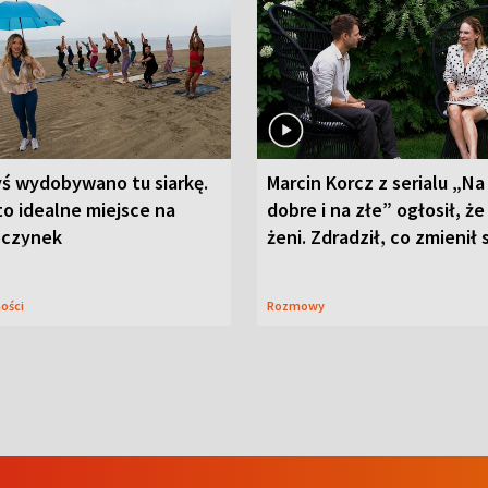
yś wydobywano tu siarkę.
Marcin Korcz z serialu „Na
to idealne miejsce na
dobre i na złe” ogłosił, że
czynek
żeni. Zdradził, co zmienił 
ności
Rozmowy