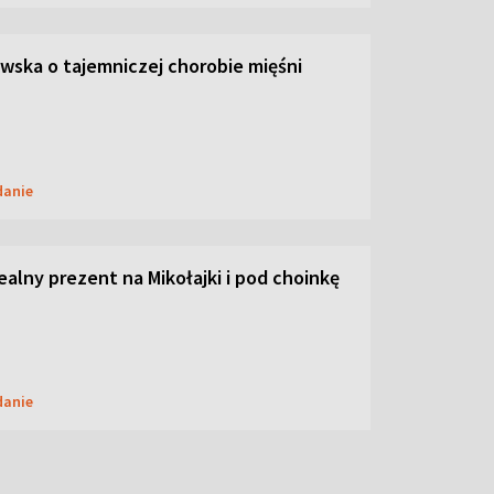
ska o tajemniczej chorobie mięśni
danie
dealny prezent na Mikołajki i pod choinkę
danie