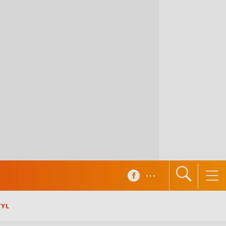
...
TYL