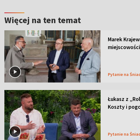
Więcej na ten temat
Marek Krajew
miejscowości
Pytanie na Śnia
Łukasz z „Ro
Koszty i pog
Pytanie na Śnia