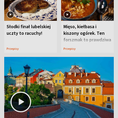
Słodki finał lubelskiej
Mięso, kiełbasa i
uczty to racuchy!
kiszony ogórek. Ten
forszmak to prawdziwa
uczta
Przepisy
Przepisy