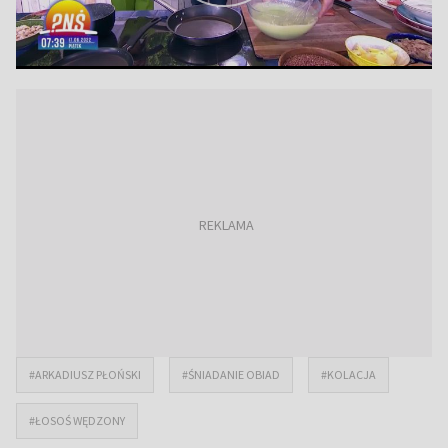
#ARKADIUSZ PŁOŃSKI
#ŚNIADANIE OBIAD
#KOLACJA
#ŁOSOŚ WĘDZONY