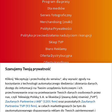
Program dla prasy
Dla mediów
Serwis fotograficzny
Merchandising (znaki)
Polityka Prywatności
Polityka przeciwdziałania nadużyciom i korupcji
Sklep TVP
Biuro Reklamy
Oferta Dystrybucyjna
Oferta Handlowa
Dostępność
Szanujemy Twoją prywatność
Moje zgody
Kliknij "Akceptuję i przechodzę do serwisu", aby wyrazić zgody na
Procedura zgłoszeń wewnętrznych
korzystanie z technologii automatycznego śledzenia i zbierania danych,
dostęp do informacji na Twoim urządzeniu końcowym i ich
przechowywanie oraz na przetwarzanie Twoich danych osobowych przez
nas, czyli Telewizję Polską S.A. w likwidacji (zwaną dalej również „TVP”),
Zaufanych Partnerów z IAB* (1201 firm)
oraz pozostałych
Zaufanych
Partnerów TVP (93 firm)
, w celach marketingowych (w tym do
zautomatyzowanego dopasowania reklam do Twoich zainteresowań i