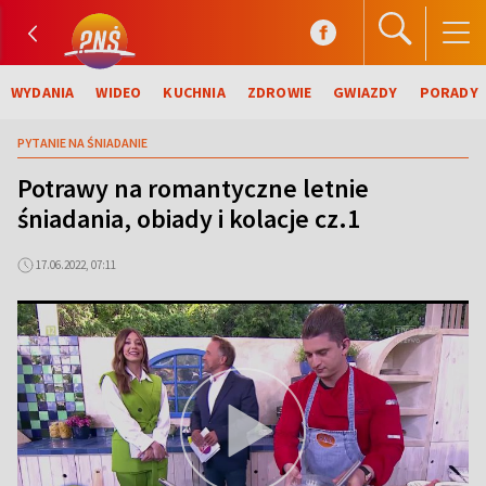
WYDANIA
WIDEO
KUCHNIA
ZDROWIE
GWIAZDY
PORADY
PYTANIE NA ŚNIADANIE
Potrawy na romantyczne letnie
śniadania, obiady i kolacje cz.1
17.06.2022, 07:11