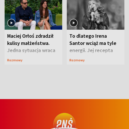
Maciej Orłoś zdradził
To dlatego Irena
kulisy małżeństwa.
Santor wciąż ma tyle
Jedna sytuacja wraca
energii. Jej recepta
jak bumerang
jest zaskakująco
Rozmowy
Rozmowy
prosta