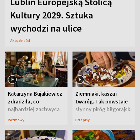
Lublin Europejską Stolicą
Kultury 2029. Sztuka
wychodzi na ulice
Aktualności
Katarzyna Bujakiewicz
Ziemniaki, kasza i
zdradziła, co
twaróg. Tak powstaje
najbardziej zachwyca
słynny piróg biłgorajski
ją w Lublinie
Rozmowy
Przepisy