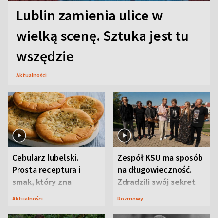
Lublin zamienia ulice w
wielką scenę. Sztuka jest tu
wszędzie
Aktualności
Cebularz lubelski.
Zespół KSU ma sposób
Prosta receptura i
na długowieczność.
smak, który zna
Zdradzili swój sekret
Lubelszczyzna
Aktualności
Rozmowy