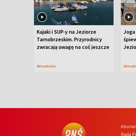
Kajaki i SUP-y na Jeziorze
Joga 
Tarnobrzeskim. Przyrodnicy
śpiew
zwracają uwagę na coś jeszcze
Jezi
Aktualności
Aktual
Abona
Rada 