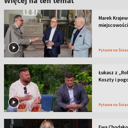
Więcej na ten temat
Marek Krajew
miejscowości
Pytanie na Śnia
Łukasz z „Ro
Koszty i pog
Pytanie na Śnia
Ewa Chodakow