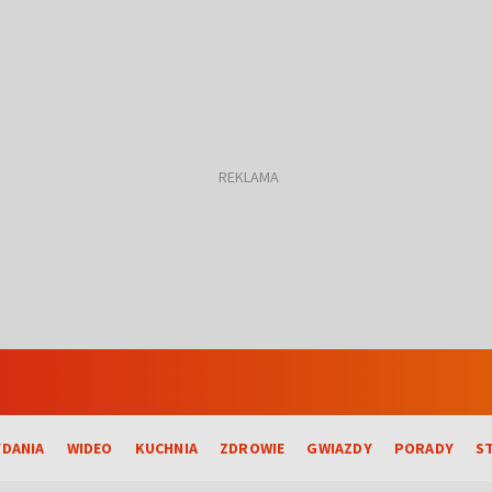
DANIA
WIDEO
KUCHNIA
ZDROWIE
GWIAZDY
PORADY
S