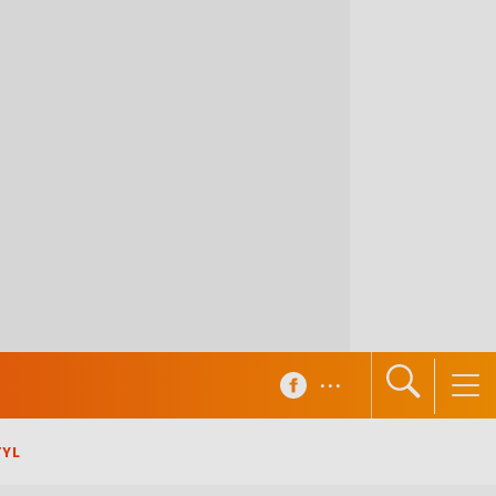
...
TYL