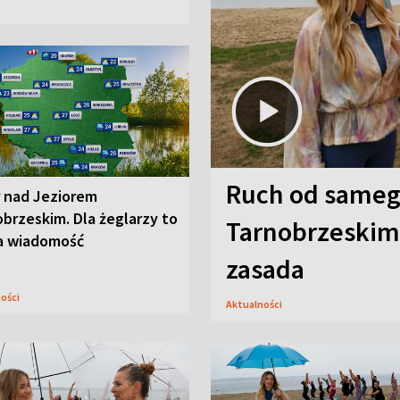
Ruch od sameg
r nad Jeziorem
brzeskim. Dla żeglarzy to
Tarnobrzeskim,
a wiadomość
zasada
ności
Aktualności