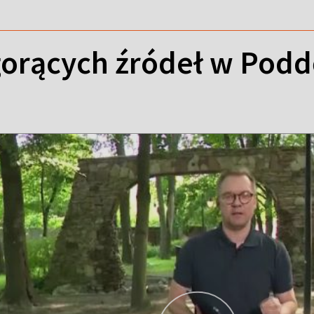
gorących źródeł w Podd