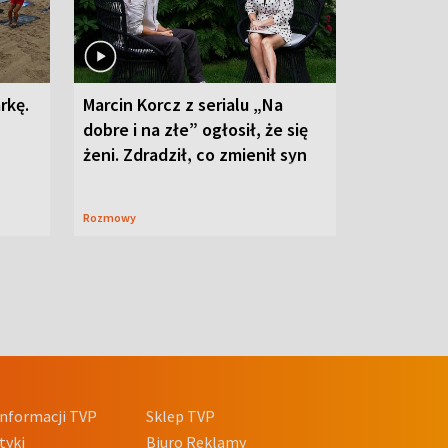
rkę.
Marcin Korcz z serialu „Na
dobre i na złe” ogłosił, że się
żeni. Zdradził, co zmienił syn
Rozmowy
nformacji TVP
Sklep TVP
tyki
Biuro Reklamy