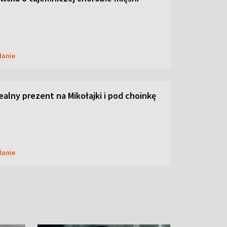
danie
dealny prezent na Mikołajki i pod choinkę
danie