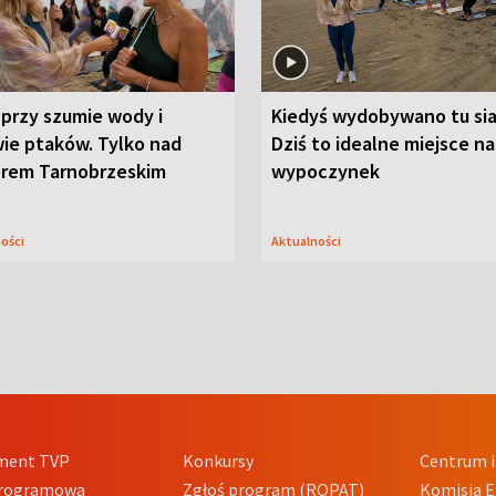
przy szumie wody i
Kiedyś wydobywano tu sia
ie ptaków. Tylko nad
Dziś to idealne miejsce na
orem Tarnobrzeskim
wypoczynek
ności
Aktualności
ment TVP
Konkursy
Centrum i
Programowa
Zgłoś program (ROPAT)
Komisja E