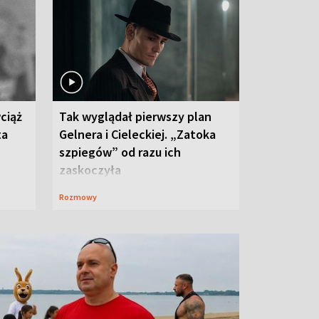
ciąż
Tak wyglądał pierwszy plan
ta
Gelnera i Cieleckiej. „Zatoka
szpiegów” od razu ich
zaskoczyła
Rozmowy