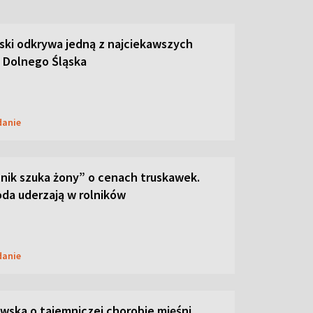
ski odkrywa jedną z najciekawszych
 Dolnego Śląska
danie
lnik szuka żony” o cenach truskawek.
oda uderzają w rolników
danie
ska o tajemniczej chorobie mięśni