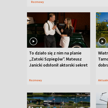
Rozmowy
To działo się z nim na planie
Wiat
„Zatoki Szpiegów”. Mateusz
Tarno
Janicki odsłonił aktorski sekret
dobr
Rozmowy
Aktual