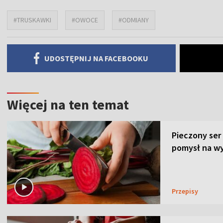
#TRUSKAWKI
#OWOCE
#ODMIANY
UDOSTĘPNIJ NA FACEBOOKU
Więcej na ten temat
Pieczony ser
pomysł na wy
Przepisy