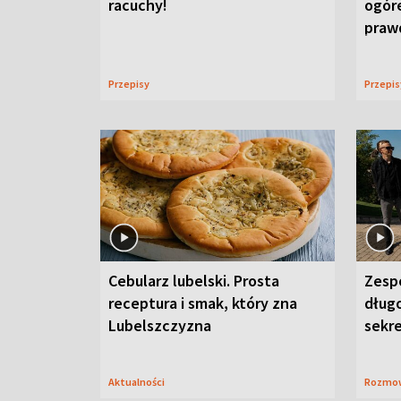
racuchy!
ogór
praw
Przepisy
Przepi
Cebularz lubelski. Prosta
Zesp
receptura i smak, który zna
długo
Lubelszczyzna
sekr
Aktualności
Rozmo