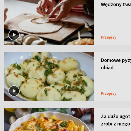
Wędzony twar
Przepisy
Domowe pyzy 
obiad
Przepisy
Za dużo ugo
zrobi z niego