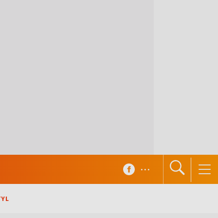
...
TYL