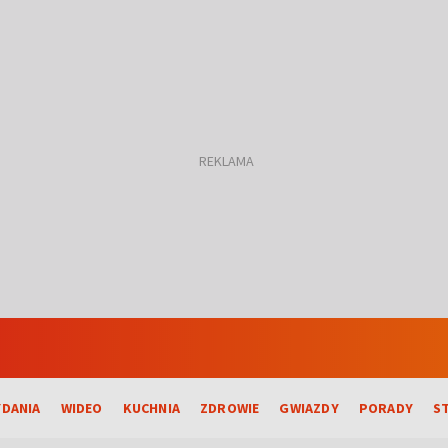
DANIA
WIDEO
KUCHNIA
ZDROWIE
GWIAZDY
PORADY
S