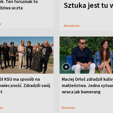
ek. Ten forszmak to
Sztuka jest tu
dziwa uczta
sy
Aktualności
ół KSU ma sposób na
Maciej Orłoś zdradził kulis
wieczność. Zdradzili swój
małżeństwa. Jedna sytua
et
wraca jak bumerang
wy
Rozmowy