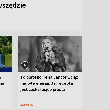
 wszędzie
y
To dlatego Irena Santor wciąż
cja
ma tyle energii. Jej recepta
jest zaskakująco prosta
Rozmowy