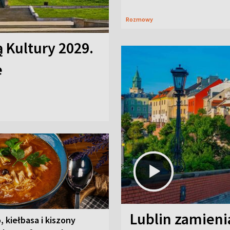
Rozmowy
ą Kultury 2029.
e
Lublin zamienia
, kiełbasa i kiszony