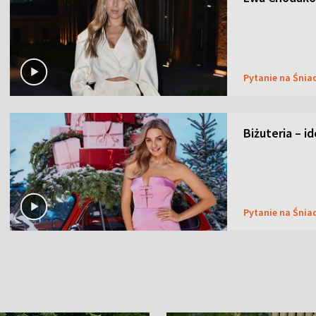
Pytanie na Śnia
Biżuteria – i
Pytanie na Śnia