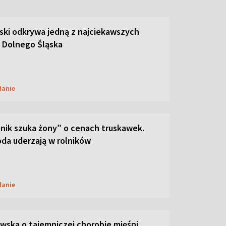
ski odkrywa jedną z najciekawszych
 Dolnego Śląska
danie
lnik szuka żony” o cenach truskawek.
oda uderzają w rolników
danie
ska o tajemniczej chorobie mięśni