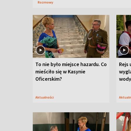
Rozmowy
To nie było miejsce hazardu. Co
Rejs 
mieściło się w Kasynie
wygl
Oficerskim?
wod
Aktualności
Aktual