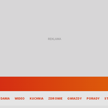
DANIA
WIDEO
KUCHNIA
ZDROWIE
GWIAZDY
PORADY
S