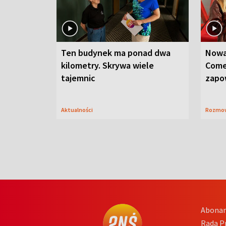
Ten budynek ma ponad dwa
Nowa
kilometry. Skrywa wiele
Come
tajemnic
zapo
Aktualności
Rozmo
Abona
Rada 