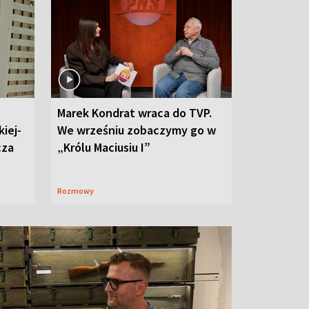
Marek Kondrat wraca do TVP.
iej-
We wrześniu zobaczymy go w
cza
„Królu Maciusiu I”
Rozmowy