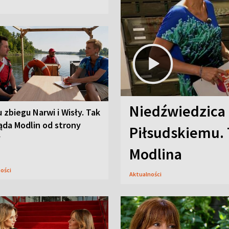
Niedźwiedzica
u zbiegu Narwi i Wisły. Tak
ąda Modlin od strony
Piłsudskiemu. 
y
Modlina
ności
Aktualności