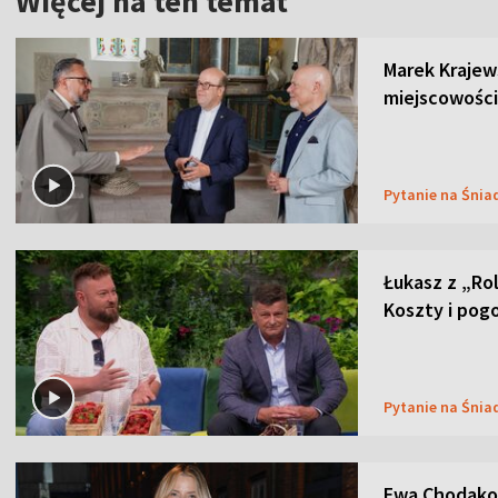
Więcej na ten temat
Marek Krajew
miejscowości
Pytanie na Śnia
Łukasz z „Ro
Koszty i pog
Pytanie na Śnia
Ewa Chodakow