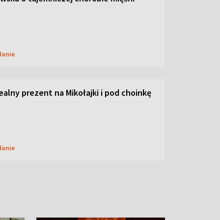
danie
dealny prezent na Mikołajki i pod choinkę
danie