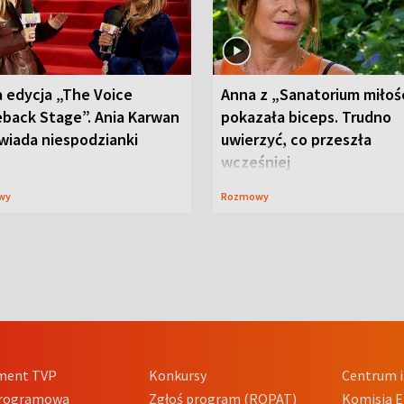
 edycja „The Voice
Anna z „Sanatorium miłoś
back Stage”. Ania Karwan
pokazała biceps. Trudno
wiada niespodzianki
uwierzyć, co przeszła
wcześniej
wy
Rozmowy
ment TVP
Konkursy
Centrum i
Programowa
Zgłoś program (ROPAT)
Komisja E