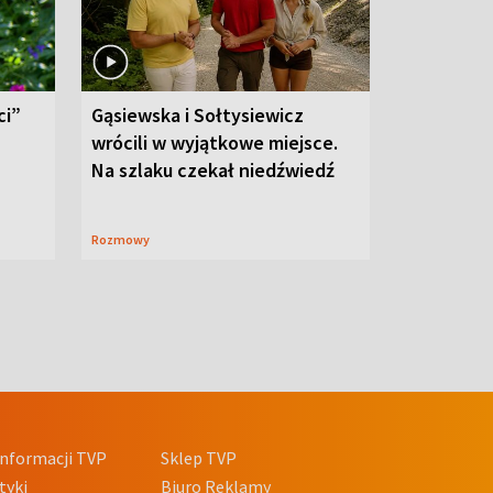
ci”
Gąsiewska i Sołtysiewicz
wrócili w wyjątkowe miejsce.
Na szlaku czekał niedźwiedź
Rozmowy
nformacji TVP
Sklep TVP
tyki
Biuro Reklamy