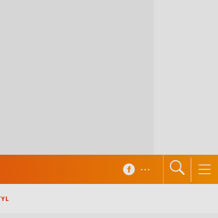
...
TYL