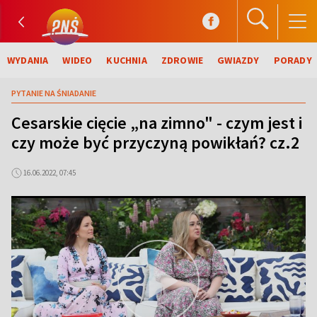
WYDANIA
WIDEO
KUCHNIA
ZDROWIE
GWIAZDY
PORADY
PYTANIE NA ŚNIADANIE
Cesarskie cięcie „na zimno" - czym jest i
czy może być przyczyną powikłań? cz.2
16.06.2022, 07:45