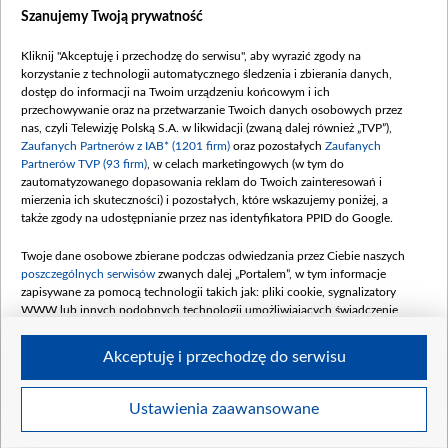
Dostępność
Szanujemy Twoją prywatność
Moje zgody
Kliknij "Akceptuję i przechodzę do serwisu", aby wyrazić zgody na
Procedura zgłoszeń wewnętrznych
korzystanie z technologii automatycznego śledzenia i zbierania danych,
dostęp do informacji na Twoim urządzeniu końcowym i ich
przechowywanie oraz na przetwarzanie Twoich danych osobowych przez
nas, czyli Telewizję Polską S.A. w likwidacji (zwaną dalej również „TVP”),
Zaufanych Partnerów z IAB* (1201 firm)
oraz pozostałych
Zaufanych
Partnerów TVP (93 firm)
, w celach marketingowych (w tym do
zautomatyzowanego dopasowania reklam do Twoich zainteresowań i
mierzenia ich skuteczności) i pozostałych, które wskazujemy poniżej, a
także zgody na udostępnianie przez nas identyfikatora PPID do Google.
Twoje dane osobowe zbierane podczas odwiedzania przez Ciebie naszych
poszczególnych serwisów
zwanych dalej „Portalem”, w tym informacje
zapisywane za pomocą technologii takich jak: pliki cookie, sygnalizatory
WWW lub innych podobnych technologii umożliwiających świadczenie
dopasowanych i bezpiecznych usług, personalizację treści oraz reklam,
udostępnianie funkcji mediów społecznościowych oraz analizowanie ruchu
Akceptuję i przechodzę do serwisu
w Internecie.
Twoje dane osobowe zbierane podczas odwiedzania przez Ciebie
Ustawienia zaawansowane
poszczególnych serwisów
na Portalu, takie jak adresy IP, identyfikatory
© 2026 Telewizja Polska S. A. w likwidacji
Twoich urządzeń końcowych i identyfikatory plików cookie, informacje o