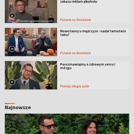
zakazu reklam alkoholu
Pytanie na Śniadanie
Nowotwory u mężczyzn - nadal tematem
tabu?
Pytanie na Śniadanie
Porozmawiajmy o zdrowym sercu i
mózgu
Planuję długie życie
Najnowsze