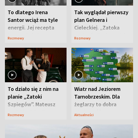
To dlatego Irena
Tak wyglądał pierwszy
Santor wciąż ma tyle
plan Gelnera i
energii. Jej recepta
Cieleckiej. „Zatoka
jest zaskakująco
szpiegów” od razu ich
Rozmowy
Rozmowy
prosta
zaskoczyła
To działo się z nim na
Wiatr nad Jeziorem
planie „Zatoki
Tarnobrzeskim. Dla
Szpiegów”. Mateusz
żeglarzy to dobra
Janicki odsłonił
wiadomość
Rozmowy
Aktualności
aktorski sekret