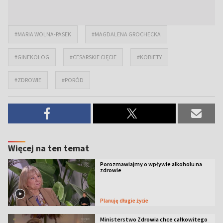
#MARIA WOLNA-PASEK
#MAGDALENA GROCHECKA
#GINEKOLOG
#CESARSKIE CIĘCIE
#KOBIETY
#ZDROWIE
#PORÓD
Więcej na ten temat
Porozmawiajmy o wpływie alkoholu na
zdrowie
Planuję długie życie
Ministerstwo Zdrowia chce całkowitego