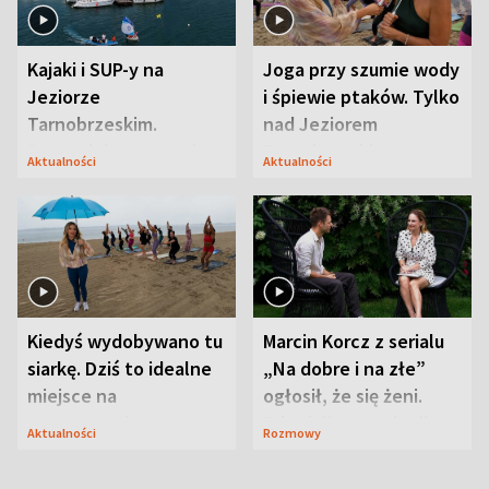
Kajaki i SUP-y na
Joga przy szumie wody
Jeziorze
i śpiewie ptaków. Tylko
Tarnobrzeskim.
nad Jeziorem
Przyrodnicy zwracają
Tarnobrzeskim
Aktualności
Aktualności
uwagę na coś jeszcze
Kiedyś wydobywano tu
Marcin Korcz z serialu
siarkę. Dziś to idealne
„Na dobre i na złe”
miejsce na
ogłosił, że się żeni.
wypoczynek
Zdradził, co zmienił
Aktualności
Rozmowy
syn