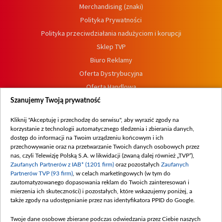
Merchandising (znaki)
Polityka Prywatności
Polityka przeciwdziałania nadużyciom i korupcji
Sklep TVP
Biuro Reklamy
Oferta Dystrybucyjna
Oferta Handlowa
Dostępność
Szanujemy Twoją prywatność
Moje zgody
Kliknij "Akceptuję i przechodzę do serwisu", aby wyrazić zgody na
Procedura zgłoszeń wewnętrznych
korzystanie z technologii automatycznego śledzenia i zbierania danych,
dostęp do informacji na Twoim urządzeniu końcowym i ich
przechowywanie oraz na przetwarzanie Twoich danych osobowych przez
nas, czyli Telewizję Polską S.A. w likwidacji (zwaną dalej również „TVP”),
Zaufanych Partnerów z IAB* (1201 firm)
oraz pozostałych
Zaufanych
Partnerów TVP (93 firm)
, w celach marketingowych (w tym do
zautomatyzowanego dopasowania reklam do Twoich zainteresowań i
mierzenia ich skuteczności) i pozostałych, które wskazujemy poniżej, a
także zgody na udostępnianie przez nas identyfikatora PPID do Google.
Twoje dane osobowe zbierane podczas odwiedzania przez Ciebie naszych