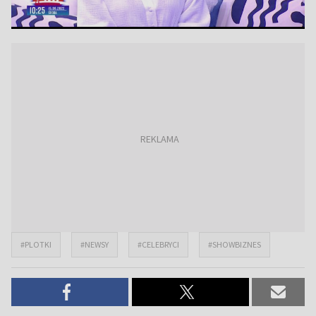
#PLOTKI
#NEWSY
#CELEBRYCI
#SHOWBIZNES