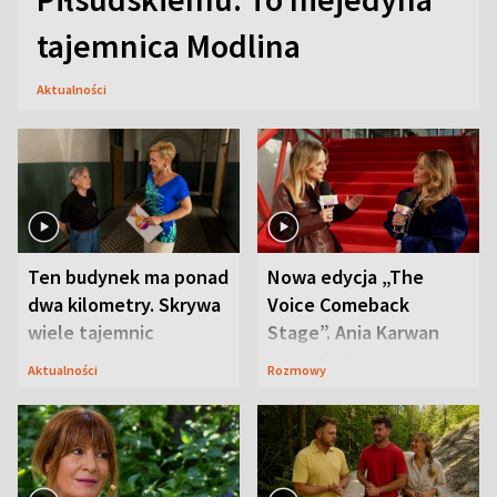
tajemnica Modlina
Aktualności
Ten budynek ma ponad
Nowa edycja „The
dwa kilometry. Skrywa
Voice Comeback
wiele tajemnic
Stage”. Ania Karwan
zapowiada
Aktualności
Rozmowy
niespodzianki