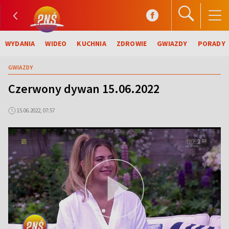
WYDANIA
WIDEO
KUCHNIA
ZDROWIE
GWIAZDY
PORADY
GWIAZDY
Czerwony dywan 15.06.2022
15.06.2022, 07:57