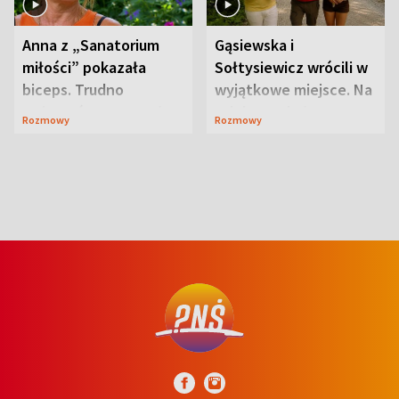
Anna z „Sanatorium
Gąsiewska i
miłości” pokazała
Sołtysiewicz wrócili w
biceps. Trudno
wyjątkowe miejsce. Na
uwierzyć, co przeszła
szlaku czekał
Rozmowy
Rozmowy
wcześniej
niedźwiedź