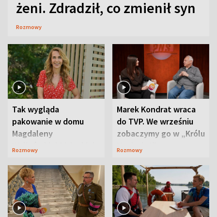
żeni. Zdradził, co zmienił syn
Rozmowy
Tak wygląda
Marek Kondrat wraca
pakowanie w domu
do TVP. We wrześniu
Magdaleny
zobaczymy go w „Królu
Waligórskiej-Lisieckiej.
Maciusiu I”
Rozmowy
Rozmowy
Mąż nie odpuszcza