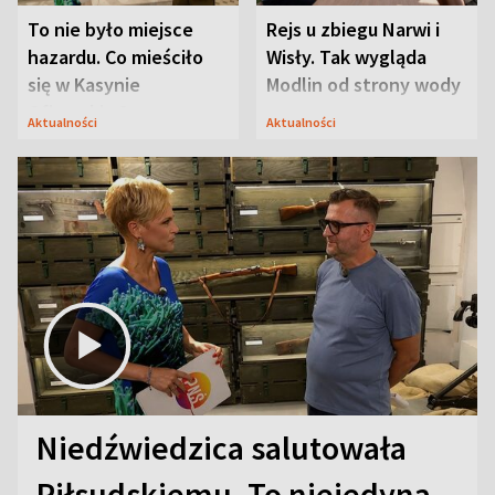
To nie było miejsce
Rejs u zbiegu Narwi i
hazardu. Co mieściło
Wisły. Tak wygląda
się w Kasynie
Modlin od strony wody
Oficerskim?
Aktualności
Aktualności
Niedźwiedzica salutowała
Piłsudskiemu. To niejedyna