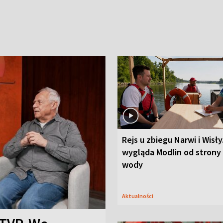
Rejs u zbiegu Narwi i Wisły
wygląda Modlin od strony
wody
Aktualności