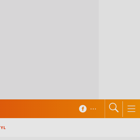
...
TYL