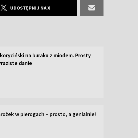
UDOSTĘPNIJ NA X
 koryciński na buraku z miodem. Prosty
raziste danie
ożek w pierogach – prosto, a genialnie!