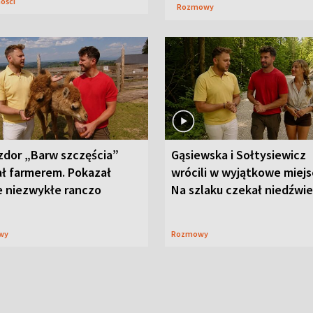
ności
Rozmowy
zdor „Barw szczęścia”
Gąsiewska i Sołtysiewicz
ał farmerem. Pokazał
wrócili w wyjątkowe miejs
e niezwykłe ranczo
Na szlaku czekał niedźwi
wy
Rozmowy