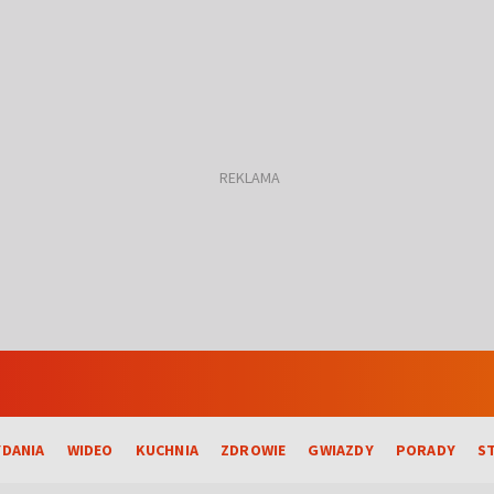
DANIA
WIDEO
KUCHNIA
ZDROWIE
GWIAZDY
PORADY
S