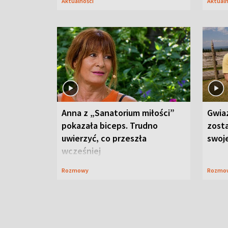
Aktualności
Aktual
Anna z „Sanatorium miłości”
Gwia
pokazała biceps. Trudno
zost
uwierzyć, co przeszła
swoj
wcześniej
Rozmowy
Rozmo