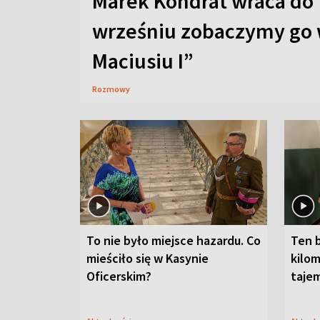
Marek Kondrat wraca do 
wrześniu zobaczymy go 
Maciusiu I”
Rozmowy
To nie było miejsce hazardu. Co
Ten 
mieściło się w Kasynie
kilom
Oficerskim?
taje