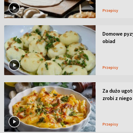
Przepisy
Domowe pyzy 
obiad
Przepisy
Za dużo ugo
zrobi z niego
Przepisy