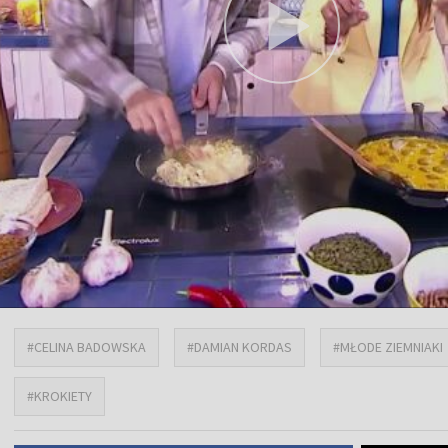
#CELINA BADOWSKA
#DAMIAN KORDAS
#MŁODE ZIEMNIAKI
#KROKIETY