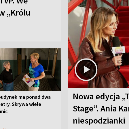
TVP. We
w „Królu
Nowa edycja „
budynek ma ponad dwa
etry. Skrywa wiele
Stage”. Ania K
mnic
niespodzianki