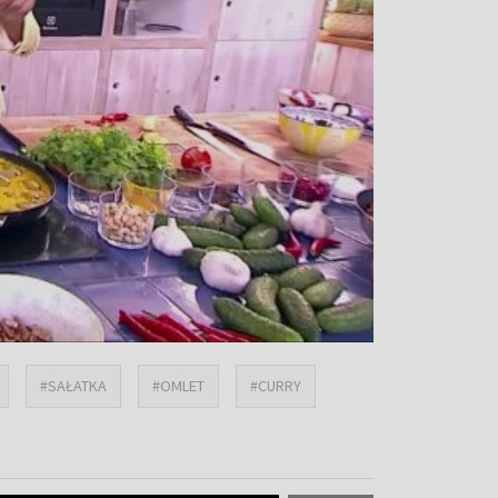
#SAŁATKA
#OMLET
#CURRY