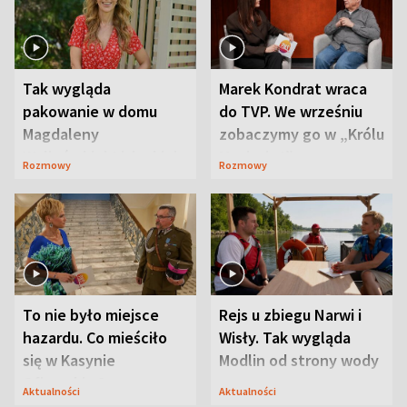
Tak wygląda
Marek Kondrat wraca
pakowanie w domu
do TVP. We wrześniu
Magdaleny
zobaczymy go w „Królu
Waligórskiej-Lisieckiej.
Maciusiu I”
Rozmowy
Rozmowy
Mąż nie odpuszcza
To nie było miejsce
Rejs u zbiegu Narwi i
hazardu. Co mieściło
Wisły. Tak wygląda
się w Kasynie
Modlin od strony wody
Oficerskim?
Aktualności
Aktualności