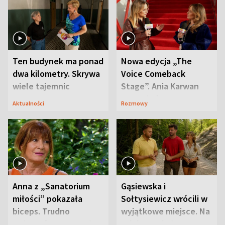
Ten budynek ma ponad
Nowa edycja „The
dwa kilometry. Skrywa
Voice Comeback
wiele tajemnic
Stage”. Ania Karwan
zapowiada
Aktualności
Rozmowy
niespodzianki
Anna z „Sanatorium
Gąsiewska i
miłości” pokazała
Sołtysiewicz wrócili w
biceps. Trudno
wyjątkowe miejsce. Na
uwierzyć, co przeszła
szlaku czekał