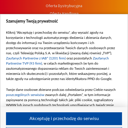
Oferta Dystrybucyjna
Oferta Handlowa
Dostępność
Szanujemy Twoją prywatność
Moje zgody
Kliknij "Akceptuję i przechodzę do serwisu", aby wyrazić zgody na
Procedura zgłoszeń wewnętrznych
korzystanie z technologii automatycznego śledzenia i zbierania danych,
dostęp do informacji na Twoim urządzeniu końcowym i ich
przechowywanie oraz na przetwarzanie Twoich danych osobowych przez
nas, czyli Telewizję Polską S.A. w likwidacji (zwaną dalej również „TVP”),
Zaufanych Partnerów z IAB* (1201 firm)
oraz pozostałych
Zaufanych
Partnerów TVP (93 firm)
, w celach marketingowych (w tym do
zautomatyzowanego dopasowania reklam do Twoich zainteresowań i
mierzenia ich skuteczności) i pozostałych, które wskazujemy poniżej, a
także zgody na udostępnianie przez nas identyfikatora PPID do Google.
Twoje dane osobowe zbierane podczas odwiedzania przez Ciebie naszych
poszczególnych serwisów
zwanych dalej „Portalem”, w tym informacje
zapisywane za pomocą technologii takich jak: pliki cookie, sygnalizatory
WWW lub innych podobnych technologii umożliwiających świadczenie
dopasowanych i bezpiecznych usług, personalizację treści oraz reklam,
udostępnianie funkcji mediów społecznościowych oraz analizowanie ruchu
Akceptuję i przechodzę do serwisu
w Internecie.