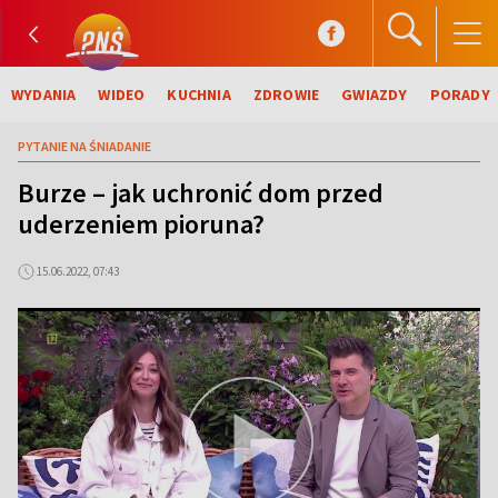
WYDANIA
WIDEO
KUCHNIA
ZDROWIE
GWIAZDY
PORADY
PYTANIE NA ŚNIADANIE
Burze – jak uchronić dom przed
uderzeniem pioruna?
15.06.2022, 07:43