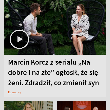
Marcin Korcz z serialu „Na
dobre i na złe” ogłosił, że się
żeni. Zdradził, co zmienił syn
Rozmowy