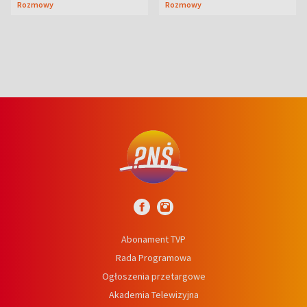
Rozmowy
Rozmowy
wcześniej
niedźwiedź
Abonament TVP
Rada Programowa
Ogłoszenia przetargowe
Akademia Telewizyjna