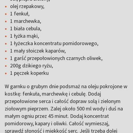
olej rzepakowy,
1 fenkuł,
1 marchewka,
1 biała cebula,
1 łyżka mąki,
1 łyżeczka koncentratu pomidorowego,
1 mały słoiczek kaparów,
1 garść przepołowionych czarnych oliwek,
200g dzikiego ryżu,
1 pęczek koperku
W garnku o grubym dnie podsmaż na oleju pokrojone w
kostkę: fenkuła, marchewkę i cebulę. Dodaj
przepołowione serca i całość dopraw solą i zielonym
ziołowym pieprzem. Zalej około 500 ml wody i duś na
małym ogniu przez 45 minut. Dodaj koncentrat
pomidorowy, kapary i oliwki. Całość wymieszaj,
sprawdź słoność i miękkość serc. Jeśli trzeba dolej