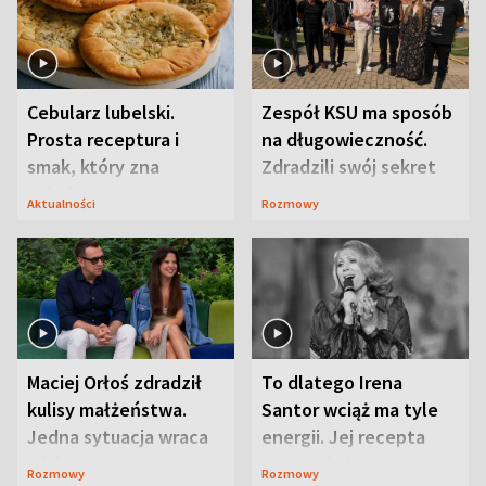
Cebularz lubelski.
Zespół KSU ma sposób
Prosta receptura i
na długowieczność.
smak, który zna
Zdradzili swój sekret
Lubelszczyzna
Aktualności
Rozmowy
Maciej Orłoś zdradził
To dlatego Irena
kulisy małżeństwa.
Santor wciąż ma tyle
Jedna sytuacja wraca
energii. Jej recepta
jak bumerang
jest zaskakująco
Rozmowy
Rozmowy