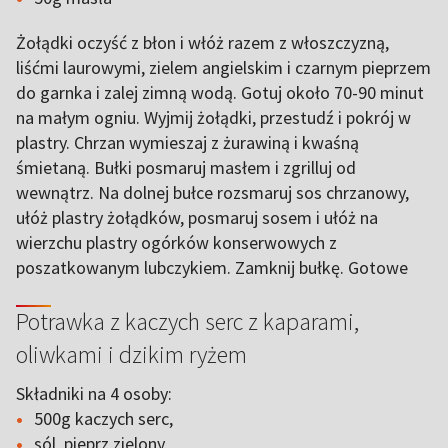
Żołądki oczyść z błon i włóż razem z włoszczyzną,
liśćmi laurowymi, zielem angielskim i czarnym pieprzem
do garnka i zalej zimną wodą. Gotuj około 70-90 minut
na małym ogniu. Wyjmij żołądki, przestudź i pokrój w
plastry. Chrzan wymieszaj z żurawiną i kwaśną
śmietaną. Bułki posmaruj masłem i zgrilluj od
wewnątrz. Na dolnej bułce rozsmaruj sos chrzanowy,
ułóż plastry żołądków, posmaruj sosem i ułóż na
wierzchu plastry ogórków konserwowych z
poszatkowanym lubczykiem. Zamknij bułkę. Gotowe
Potrawka z kaczych serc z kaparami,
oliwkami i dzikim ryżem
Składniki na 4 osoby:
500g kaczych serc,
sól, pieprz zielony,