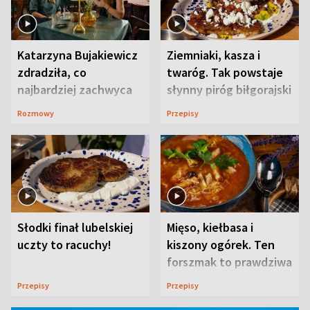
Katarzyna Bujakiewicz
Ziemniaki, kasza i
zdradziła, co
twaróg. Tak powstaje
najbardziej zachwyca
słynny piróg biłgorajski
ją w Lublinie
Rozmowy
Przepisy
Słodki finał lubelskiej
Mięso, kiełbasa i
uczty to racuchy!
kiszony ogórek. Ten
forszmak to prawdziwa
uczta
Przepisy
Przepisy