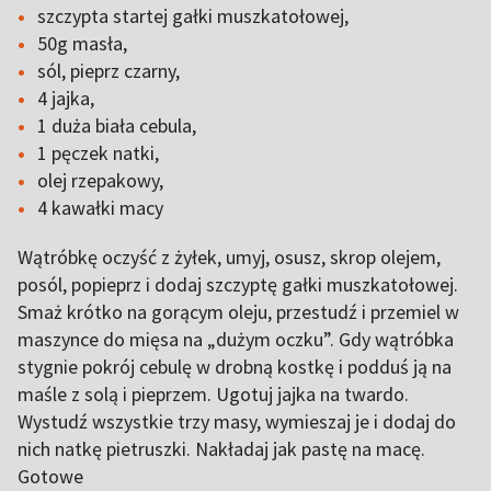
szczypta startej gałki muszkatołowej,
50g masła,
sól, pieprz czarny,
4 jajka,
1 duża biała cebula,
1 pęczek natki,
olej rzepakowy,
4 kawałki macy
Wątróbkę oczyść z żyłek, umyj, osusz, skrop olejem,
posól, popieprz i dodaj szczyptę gałki muszkatołowej.
Smaż krótko na gorącym oleju, przestudź i przemiel w
maszynce do mięsa na „dużym oczku”. Gdy wątróbka
stygnie pokrój cebulę w drobną kostkę i podduś ją na
maśle z solą i pieprzem. Ugotuj jajka na twardo.
Wystudź wszystkie trzy masy, wymieszaj je i dodaj do
nich natkę pietruszki. Nakładaj jak pastę na macę.
Gotowe