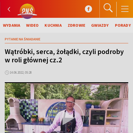
WYDANIA
WIDEO
KUCHNIA
ZDROWIE
GWIAZDY
PORADY
PYTANIE NA ŚNIADANIE
Wątróbki, serca, żołądki, czyli podroby
w roli głównej cz.2
14.06.2022, 05:28