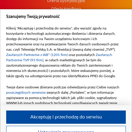
Oferta Dystrybucyjna
Oferta Handlowa
Dostępność
Szanujemy Twoją prywatność
Moje zgody
Kliknij "Akceptuję i przechodzę do serwisu", aby wyrazić zgody na
Procedura zgłoszeń wewnętrznych
korzystanie z technologii automatycznego śledzenia i zbierania danych,
dostęp do informacji na Twoim urządzeniu końcowym i ich
przechowywanie oraz na przetwarzanie Twoich danych osobowych przez
nas, czyli Telewizję Polską S.A. w likwidacji (zwaną dalej również „TVP”),
Zaufanych Partnerów z IAB* (1201 firm)
oraz pozostałych
Zaufanych
Partnerów TVP (93 firm)
, w celach marketingowych (w tym do
zautomatyzowanego dopasowania reklam do Twoich zainteresowań i
mierzenia ich skuteczności) i pozostałych, które wskazujemy poniżej, a
także zgody na udostępnianie przez nas identyfikatora PPID do Google.
Twoje dane osobowe zbierane podczas odwiedzania przez Ciebie naszych
poszczególnych serwisów
zwanych dalej „Portalem”, w tym informacje
zapisywane za pomocą technologii takich jak: pliki cookie, sygnalizatory
WWW lub innych podobnych technologii umożliwiających świadczenie
dopasowanych i bezpiecznych usług, personalizację treści oraz reklam,
udostępnianie funkcji mediów społecznościowych oraz analizowanie ruchu
Akceptuję i przechodzę do serwisu
w Internecie.
Twoje dane osobowe zbierane podczas odwiedzania przez Ciebie