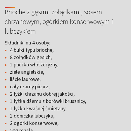
Brioche z gęsimi żołądkami, sosem
chrzanowym, ogórkiem konserwowym i
lubczykiem
Składniki na 4 osoby:
4 bułki typu brioche,
8 żołądków gęsich,
1 paczka włoszczyzny,
ziele angielskie,
liście laurowe,
cały czarny pieprz,
2 łyżki chrzanu dobrej jakości,
1 łyżka dżemu z borówki brusznicy,
1 łyżka kwaśnej śmietany,
1 doniczka lubczyku,
2 ogórki konserwowe,
50g masła