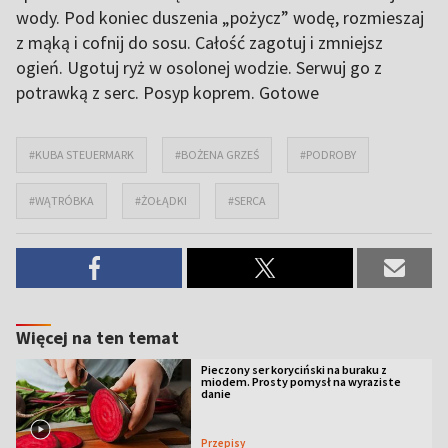
wody. Pod koniec duszenia „pożycz” wodę, rozmieszaj
z mąką i cofnij do sosu. Całość zagotuj i zmniejsz
ogień. Ugotuj ryż w osolonej wodzie. Serwuj go z
potrawką z serc. Posyp koprem. Gotowe
#KUBA STEUERMARK
#BOŻENA GRZEŚ
#PODROBY
#WĄTRÓBKA
#ŻOŁĄDKI
#SERCA
Więcej na ten temat
Pieczony ser koryciński na buraku z
miodem. Prosty pomysł na wyraziste
danie
Przepisy