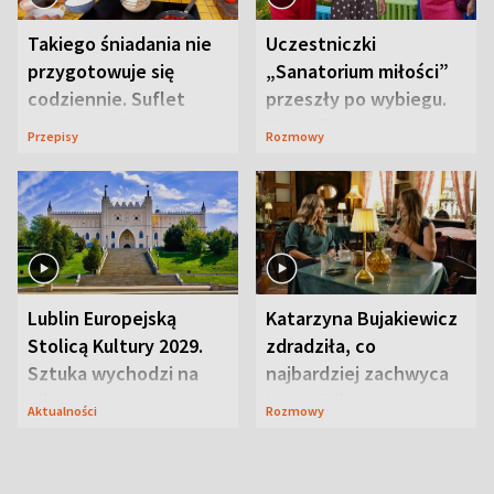
Takiego śniadania nie
Uczestniczki
przygotowuje się
„Sanatorium miłości”
codziennie. Suflet
przeszły po wybiegu.
serowy zachwyca
Te stylizacje
Przepisy
Rozmowy
smakiem
przyciągały wzrok
Lublin Europejską
Katarzyna Bujakiewicz
Stolicą Kultury 2029.
zdradziła, co
Sztuka wychodzi na
najbardziej zachwyca
ulice
ją w Lublinie
Aktualności
Rozmowy