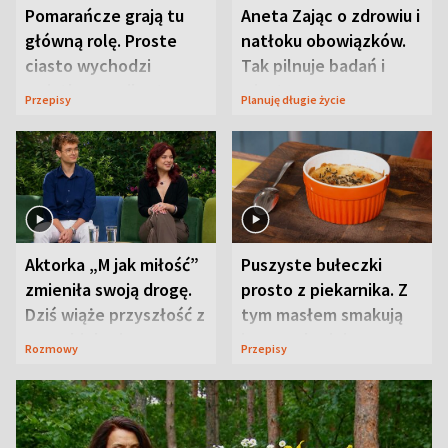
Pomarańcze grają tu
Aneta Zając o zdrowiu i
główną rolę. Proste
natłoku obowiązków.
ciasto wychodzi
Tak pilnuje badań i
wyjątkowo wilgotne
wizyt
Przepisy
Planuję długie życie
Aktorka „M jak miłość”
Puszyste bułeczki
zmieniła swoją drogę.
prosto z piekarnika. Z
Dziś wiąże przyszłość z
tym masłem smakują
neurobiologią
jeszcze lepiej
Rozmowy
Przepisy