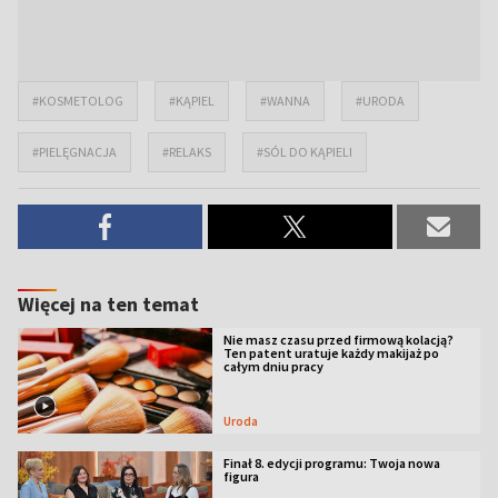
#KOSMETOLOG
#KĄPIEL
#WANNA
#URODA
#PIELĘGNACJA
#RELAKS
#SÓL DO KĄPIELI
Więcej na ten temat
Nie masz czasu przed firmową kolacją?
Ten patent uratuje każdy makijaż po
całym dniu pracy
Uroda
Finał 8. edycji programu: Twoja nowa
figura