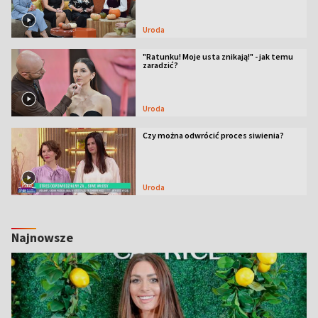
Uroda
"Ratunku! Moje usta znikają!" - jak temu
zaradzić?
Uroda
Czy można odwrócić proces siwienia?
Uroda
Najnowsze