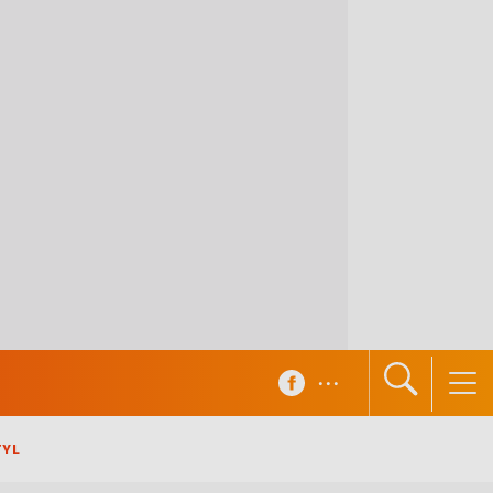
...
TYL