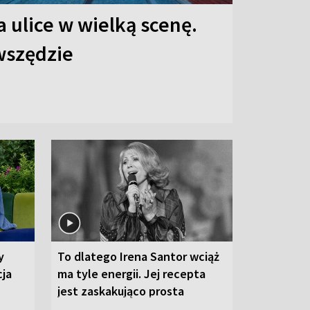
 ulice w wielką scenę.
 wszędzie
y
To dlatego Irena Santor wciąż
cja
ma tyle energii. Jej recepta
jest zaskakująco prosta