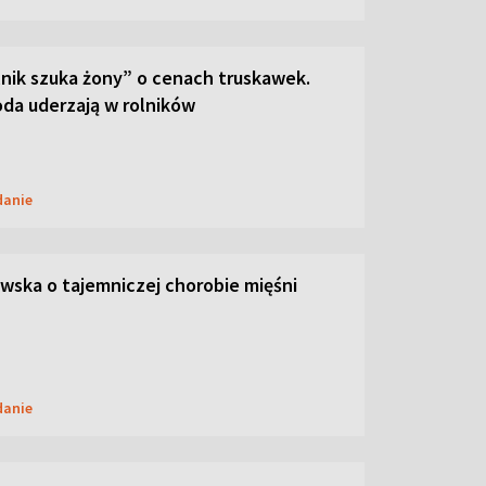
lnik szuka żony” o cenach truskawek.
oda uderzają w rolników
danie
ska o tajemniczej chorobie mięśni
danie