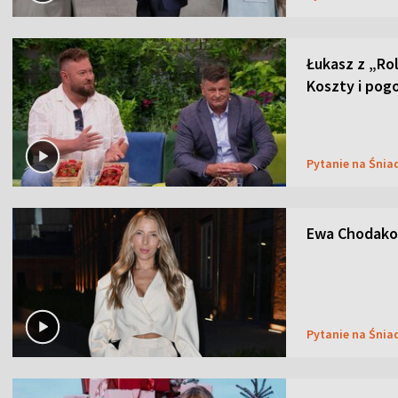
Łukasz z „Ro
Koszty i pog
Pytanie na Śnia
Ewa Chodakow
Pytanie na Śnia