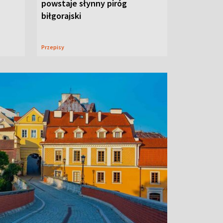
powstaje słynny piróg
biłgorajski
Przepisy