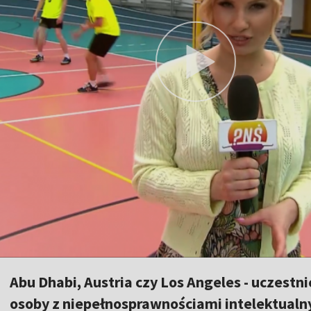
Abu Dhabi, Austria czy Los Angeles - uczestni
osoby z niepełnosprawnościami intelektualny