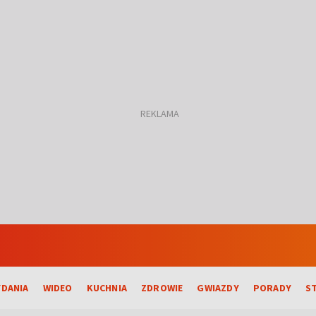
DANIA
WIDEO
KUCHNIA
ZDROWIE
GWIAZDY
PORADY
S