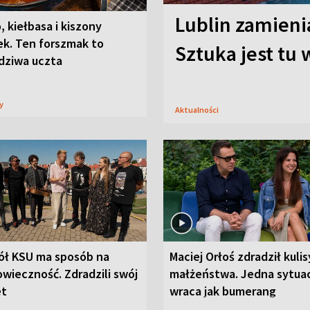
Lublin zamienia
, kiełbasa i kiszony
ek. Ten forszmak to
Sztuka jest tu
dziwa uczta
sy
Aktualności
ół KSU ma sposób na
Maciej Orłoś zdradził kulis
wieczność. Zdradzili swój
małżeństwa. Jedna sytua
et
wraca jak bumerang