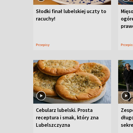
Słodki finał lubelskiej uczty to
Mięso
racuchy!
ogór
praw
Przepisy
Przepi
Cebularz lubelski. Prosta
Zesp
receptura i smak, który zna
długo
Lubelszczyzna
sekr