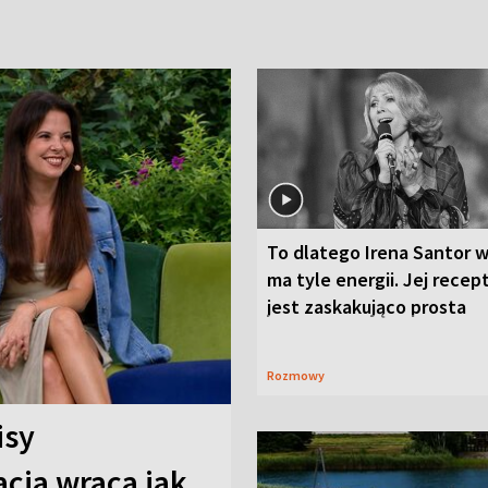
To dlatego Irena Santor w
ma tyle energii. Jej recep
jest zaskakująco prosta
Rozmowy
isy
cja wraca jak