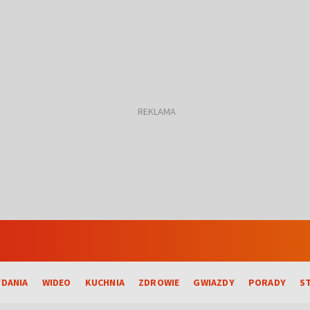
DANIA
WIDEO
KUCHNIA
ZDROWIE
GWIAZDY
PORADY
S