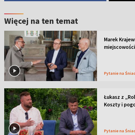
Więcej na ten temat
Marek Krajew
miejscowości
Pytanie na Śnia
Łukasz z „Ro
Koszty i pog
Pytanie na Śnia