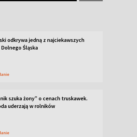
ski odkrywa jedną z najciekawszych
 Dolnego Śląska
danie
lnik szuka żony” o cenach truskawek.
oda uderzają w rolników
danie