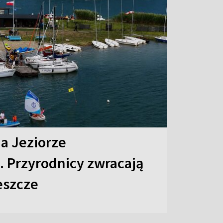
na Jeziorze
 Przyrodnicy zwracają
eszcze