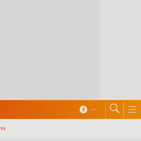
...
TYL