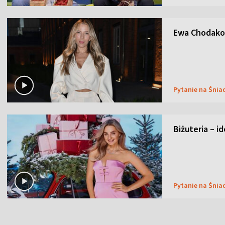
Ewa Chodakow
Pytanie na Śnia
Biżuteria – i
Pytanie na Śnia