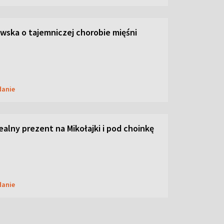
ska o tajemniczej chorobie mięśni
danie
dealny prezent na Mikołajki i pod choinkę
danie