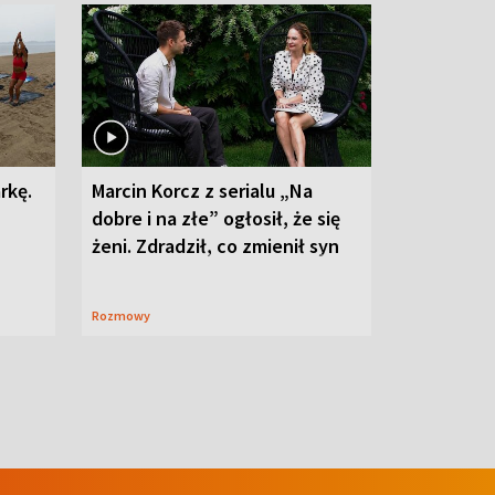
rkę.
Marcin Korcz z serialu „Na
dobre i na złe” ogłosił, że się
żeni. Zdradził, co zmienił syn
Rozmowy