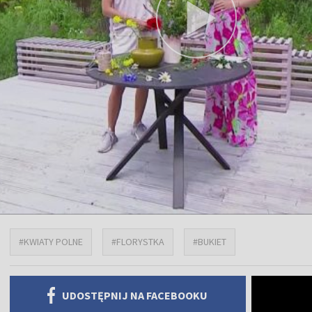
#KWIATY POLNE
#FLORYSTKA
#BUKIET
UDOSTĘPNIJ NA FACEBOOKU