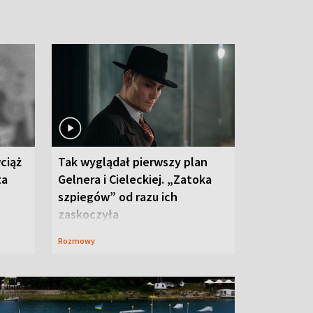
ciąż
Tak wyglądał pierwszy plan
ta
Gelnera i Cieleckiej. „Zatoka
szpiegów” od razu ich
zaskoczyła
Rozmowy