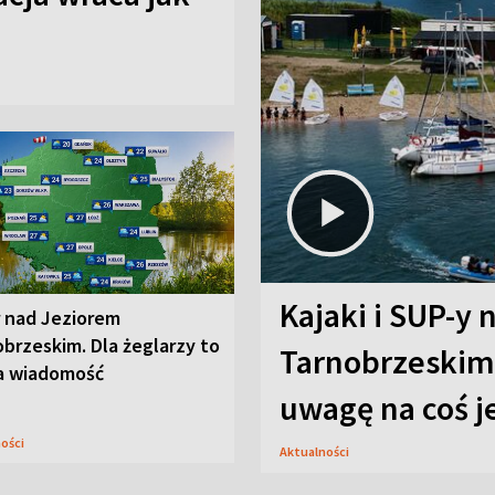
Kajaki i SUP-y 
r nad Jeziorem
brzeskim. Dla żeglarzy to
Tarnobrzeskim.
a wiadomość
uwagę na coś j
ności
Aktualności