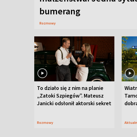
bumerang
Rozmowy
To działo się z nim na planie
Wiat
„Zatoki Szpiegów”. Mateusz
Tarno
Janicki odsłonił aktorski sekret
dobr
Rozmowy
Aktual