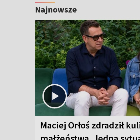
Najnowsze
Maciej Orłoś zdradził kul
małżeństwa. Jedna sytua