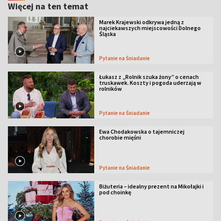
Więcej na ten temat
Marek Krajewski odkrywa jedną z
najciekawszych miejscowości Dolnego
Śląska
Pytanie na Śniadanie
Łukasz z „Rolnik szuka żony” o cenach
truskawek. Koszty i pogoda uderzają w
rolników
Pytanie na Śniadanie
Ewa Chodakowska o tajemniczej
chorobie mięśni
Pytanie na Śniadanie
Biżuteria – idealny prezent na Mikołajki i
pod choinkę