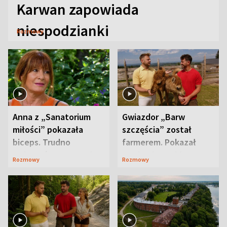
Karwan zapowiada
niespodzianki
Rozmowy
Anna z „Sanatorium
Gwiazdor „Barw
miłości” pokazała
szczęścia” został
biceps. Trudno
farmerem. Pokazał
uwierzyć, co przeszła
swoje niezwykłe
Rozmowy
Rozmowy
wcześniej
ranczo