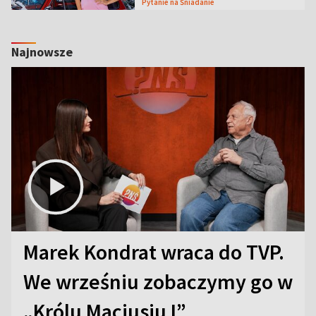
Pytanie na Śniadanie
Najnowsze
Marek Kondrat wraca do TVP.
We wrześniu zobaczymy go w
„Królu Maciusiu I”