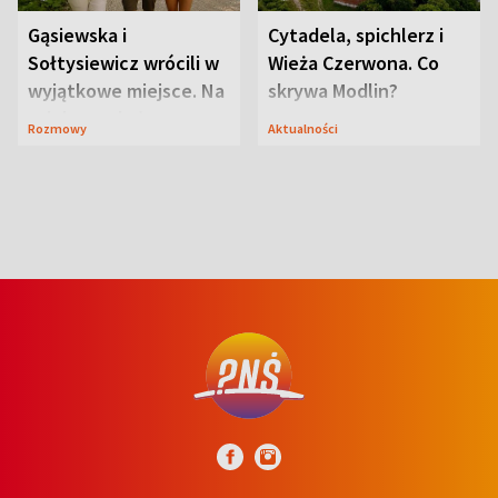
Gąsiewska i
Cytadela, spichlerz i
Sołtysiewicz wrócili w
Wieża Czerwona. Co
wyjątkowe miejsce. Na
skrywa Modlin?
szlaku czekał
Rozmowy
Aktualności
niedźwiedź