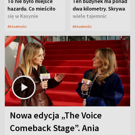
To nie było miejsce
Ten budynek ma ponad
hazardu. Co mieściło
dwa kilometry. Skrywa
się w Kasynie
wiele tajemnic
Oficerskim?
Aktualności
Aktualności
Nowa edycja „The Voice
Comeback Stage”. Ania