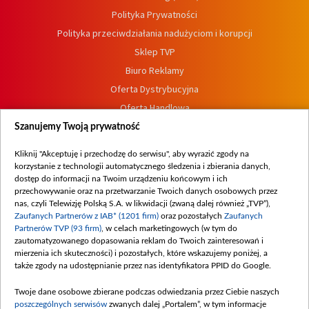
Polityka Prywatności
Polityka przeciwdziałania nadużyciom i korupcji
Sklep TVP
Biuro Reklamy
Oferta Dystrybucyjna
Oferta Handlowa
Dostępność
Szanujemy Twoją prywatność
Moje zgody
Kliknij "Akceptuję i przechodzę do serwisu", aby wyrazić zgody na
Procedura zgłoszeń wewnętrznych
korzystanie z technologii automatycznego śledzenia i zbierania danych,
dostęp do informacji na Twoim urządzeniu końcowym i ich
przechowywanie oraz na przetwarzanie Twoich danych osobowych przez
nas, czyli Telewizję Polską S.A. w likwidacji (zwaną dalej również „TVP”),
Zaufanych Partnerów z IAB* (1201 firm)
oraz pozostałych
Zaufanych
Partnerów TVP (93 firm)
, w celach marketingowych (w tym do
zautomatyzowanego dopasowania reklam do Twoich zainteresowań i
mierzenia ich skuteczności) i pozostałych, które wskazujemy poniżej, a
także zgody na udostępnianie przez nas identyfikatora PPID do Google.
Twoje dane osobowe zbierane podczas odwiedzania przez Ciebie naszych
poszczególnych serwisów
zwanych dalej „Portalem”, w tym informacje