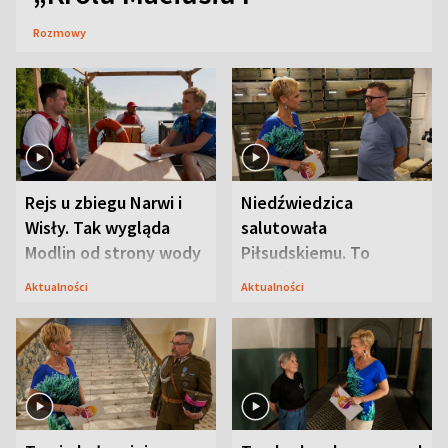
Rozmowy
Rejs u zbiegu Narwi i
Niedźwiedzica
Wisły. Tak wygląda
salutowała
Modlin od strony wody
Piłsudskiemu. To
niejedyna tajemnica
Aktualności
Aktualności
Modlina