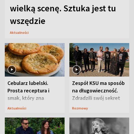
wielką scenę. Sztuka jest tu
wszędzie
Aktualności
Cebularz lubelski.
Zespół KSU ma sposób
Prosta receptura i
na długowieczność.
smak, który zna
Zdradzili swój sekret
Lubelszczyzna
Aktualności
Rozmowy