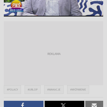
#POLACY
#URLOP
#WAKACJE
#WYŻYWIENIE