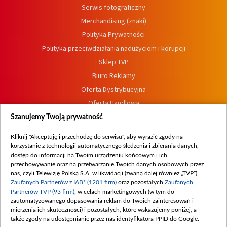
Serwis fotograficzny
Merchandising (znaki)
Polityka Prywatności
Polityka przeciwdziałania nadużyciom i korupcji
Sklep TVP
Biuro Reklamy
Oferta Dystrybucyjna
Oferta Handlowa
Dostępność
Szanujemy Twoją prywatność
Moje zgody
Kliknij "Akceptuję i przechodzę do serwisu", aby wyrazić zgody na
Procedura zgłoszeń wewnętrznych
korzystanie z technologii automatycznego śledzenia i zbierania danych,
dostęp do informacji na Twoim urządzeniu końcowym i ich
przechowywanie oraz na przetwarzanie Twoich danych osobowych przez
nas, czyli Telewizję Polską S.A. w likwidacji (zwaną dalej również „TVP”),
Zaufanych Partnerów z IAB* (1201 firm)
oraz pozostałych
Zaufanych
Partnerów TVP (93 firm)
, w celach marketingowych (w tym do
zautomatyzowanego dopasowania reklam do Twoich zainteresowań i
mierzenia ich skuteczności) i pozostałych, które wskazujemy poniżej, a
także zgody na udostępnianie przez nas identyfikatora PPID do Google.