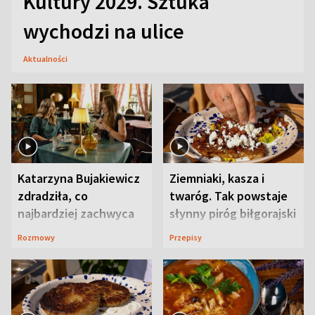
Kultury 2029. Sztuka
wychodzi na ulice
Aktualności
Katarzyna Bujakiewicz
Ziemniaki, kasza i
zdradziła, co
twaróg. Tak powstaje
najbardziej zachwyca
słynny piróg biłgorajski
ją w Lublinie
Rozmowy
Przepisy