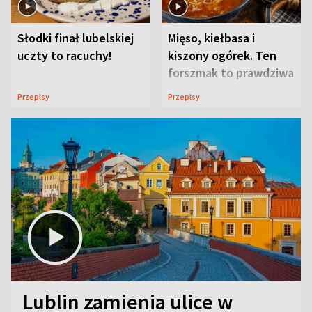
Słodki finał lubelskiej
Mięso, kiełbasa i
uczty to racuchy!
kiszony ogórek. Ten
forszmak to prawdziwa
uczta
Przepisy
Przepisy
Lublin zamienia ulice w