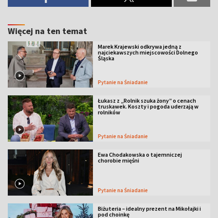
Więcej na ten temat
Marek Krajewski odkrywa jedną z
najciekawszych miejscowości Dolnego
Śląska
Pytanie na Śniadanie
Łukasz z „Rolnik szuka żony” o cenach
truskawek. Koszty i pogoda uderzają w
rolników
Pytanie na Śniadanie
Ewa Chodakowska o tajemniczej
chorobie mięśni
Pytanie na Śniadanie
Biżuteria – idealny prezent na Mikołajki i
pod choinkę