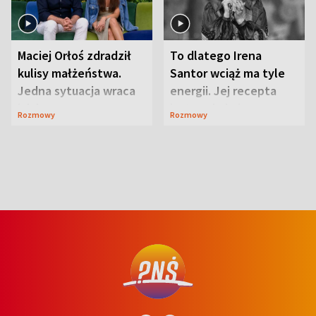
Maciej Orłoś zdradził
To dlatego Irena
kulisy małżeństwa.
Santor wciąż ma tyle
Jedna sytuacja wraca
energii. Jej recepta
jak bumerang
jest zaskakująco
Rozmowy
Rozmowy
prosta