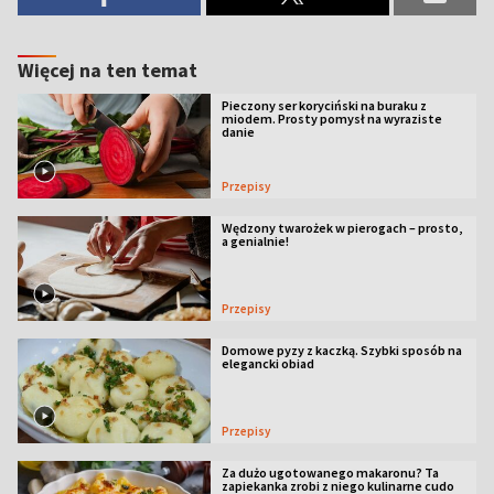
Więcej na ten temat
Pieczony ser koryciński na buraku z
miodem. Prosty pomysł na wyraziste
danie
Przepisy
Wędzony twarożek w pierogach – prosto,
a genialnie!
Przepisy
Domowe pyzy z kaczką. Szybki sposób na
elegancki obiad
Przepisy
Za dużo ugotowanego makaronu? Ta
zapiekanka zrobi z niego kulinarne cudo