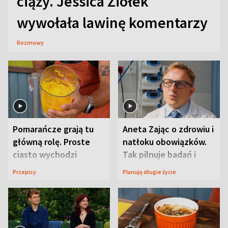
ciąży. Jessica Ziółek
wywołała lawinę komentarzy
Rozmowy
Pomarańcze grają tu
Aneta Zając o zdrowiu i
główną rolę. Proste
natłoku obowiązków.
ciasto wychodzi
Tak pilnuje badań i
wyjątkowo wilgotne
wizyt
Przepisy
Planuję długie życie