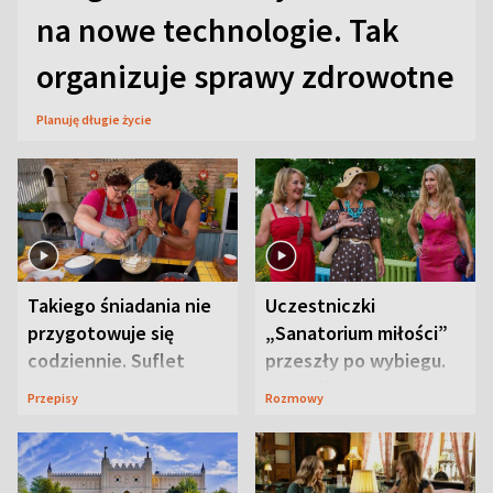
na nowe technologie. Tak
organizuje sprawy zdrowotne
Planuję długie życie
Takiego śniadania nie
Uczestniczki
przygotowuje się
„Sanatorium miłości”
codziennie. Suflet
przeszły po wybiegu.
serowy zachwyca
Te stylizacje
Przepisy
Rozmowy
smakiem
przyciągały wzrok