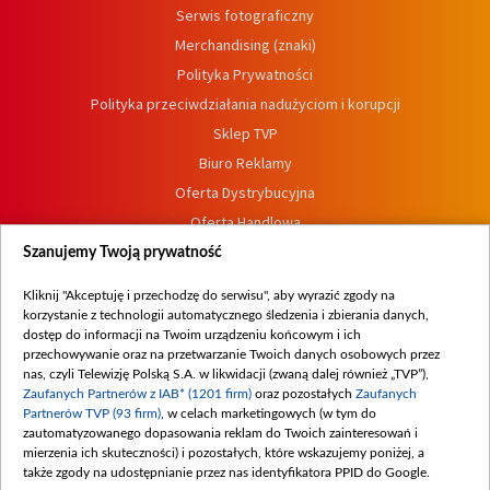
Serwis fotograficzny
Merchandising (znaki)
Polityka Prywatności
Polityka przeciwdziałania nadużyciom i korupcji
Sklep TVP
Biuro Reklamy
Oferta Dystrybucyjna
Oferta Handlowa
Dostępność
Szanujemy Twoją prywatność
Moje zgody
Kliknij "Akceptuję i przechodzę do serwisu", aby wyrazić zgody na
Procedura zgłoszeń wewnętrznych
korzystanie z technologii automatycznego śledzenia i zbierania danych,
dostęp do informacji na Twoim urządzeniu końcowym i ich
przechowywanie oraz na przetwarzanie Twoich danych osobowych przez
nas, czyli Telewizję Polską S.A. w likwidacji (zwaną dalej również „TVP”),
Zaufanych Partnerów z IAB* (1201 firm)
oraz pozostałych
Zaufanych
Partnerów TVP (93 firm)
, w celach marketingowych (w tym do
zautomatyzowanego dopasowania reklam do Twoich zainteresowań i
mierzenia ich skuteczności) i pozostałych, które wskazujemy poniżej, a
także zgody na udostępnianie przez nas identyfikatora PPID do Google.