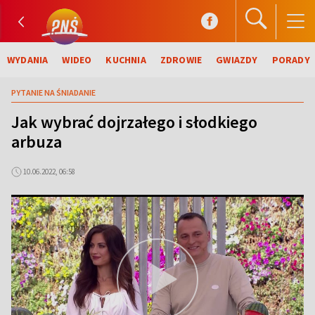
WYDANIA
WIDEO
KUCHNIA
ZDROWIE
GWIAZDY
PORADY
PYTANIE NA ŚNIADANIE
Jak wybrać dojrzałego i słodkiego
arbuza
10.06.2022, 06:58