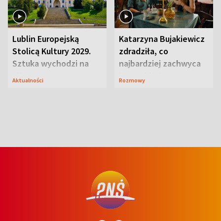
Lublin Europejską
Katarzyna Bujakiewicz
Stolicą Kultury 2029.
zdradziła, co
Sztuka wychodzi na
najbardziej zachwyca
ulice
ją w Lublinie
Aktualności
Rozmowy