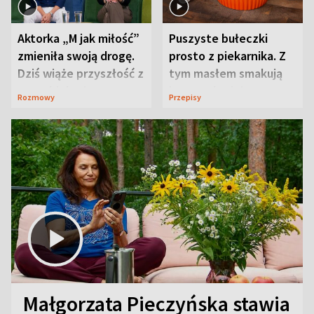
Aktorka „M jak miłość”
Puszyste bułeczki
zmieniła swoją drogę.
prosto z piekarnika. Z
Dziś wiąże przyszłość z
tym masłem smakują
neurobiologią
jeszcze lepiej
Rozmowy
Przepisy
Małgorzata Pieczyńska stawia