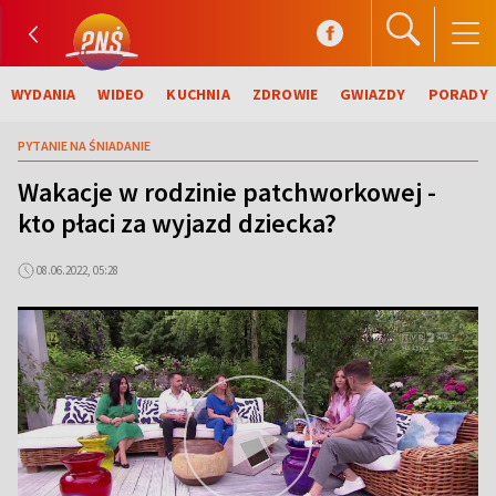
WYDANIA
WIDEO
KUCHNIA
ZDROWIE
GWIAZDY
PORADY
PYTANIE NA ŚNIADANIE
Wakacje w rodzinie patchworkowej -
kto płaci za wyjazd dziecka?
08.06.2022, 05:28