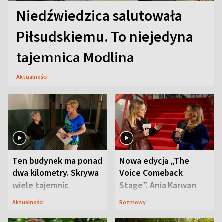
Niedźwiedzica salutowała
Piłsudskiemu. To niejedyna
tajemnica Modlina
Aktualności
Ten budynek ma ponad
Nowa edycja „The
dwa kilometry. Skrywa
Voice Comeback
wiele tajemnic
Stage”. Ania Karwan
zapowiada
Aktualności
Rozmowy
niespodzianki