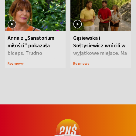
Anna z „Sanatorium
Gąsiewska i
miłości” pokazała
Sołtysiewicz wrócili w
biceps. Trudno
wyjątkowe miejsce. Na
uwierzyć, co przeszła
szlaku czekał
Rozmowy
Rozmowy
wcześniej
niedźwiedź