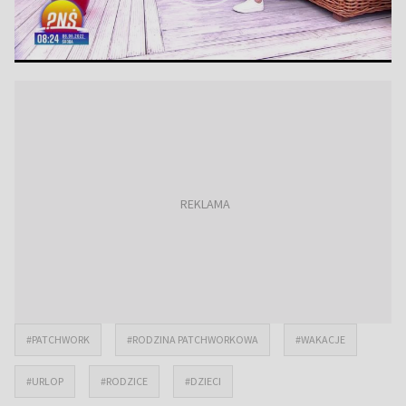
#PATCHWORK
#RODZINA PATCHWORKOWA
#WAKACJE
#URLOP
#RODZICE
#DZIECI