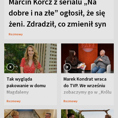
Marcin Korcz z serialu „Na
dobre i na złe” ogłosił, że się
żeni. Zdradził, co zmienił syn
Rozmowy
Tak wygląda
Marek Kondrat wraca
pakowanie w domu
do TVP. We wrześniu
Magdaleny
zobaczymy go w „Królu
Waligórskiej-Lisieckiej.
Maciusiu I”
Rozmowy
Rozmowy
Mąż nie odpuszcza