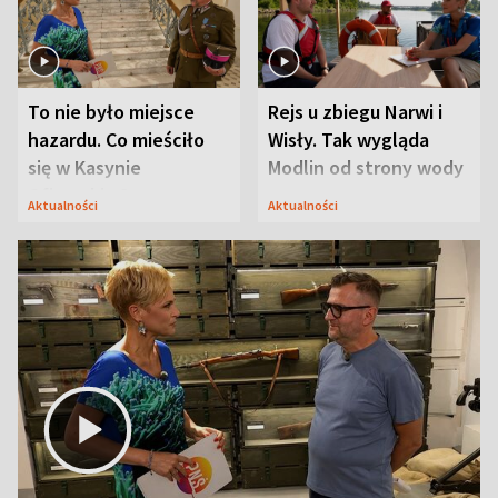
To nie było miejsce
Rejs u zbiegu Narwi i
hazardu. Co mieściło
Wisły. Tak wygląda
się w Kasynie
Modlin od strony wody
Oficerskim?
Aktualności
Aktualności