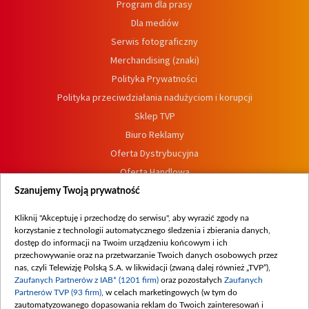
Program dla prasy
Dla mediów
Serwis fotograficzny
Merchandising (znaki)
Polityka Prywatności
Polityka przeciwdziałania nadużyciom i korupcji
Sklep TVP
Biuro Reklamy
Oferta Dystrybucyjna
Oferta Handlowa
Dostępność
Szanujemy Twoją prywatność
Moje zgody
Kliknij "Akceptuję i przechodzę do serwisu", aby wyrazić zgody na
Procedura zgłoszeń wewnętrznych
korzystanie z technologii automatycznego śledzenia i zbierania danych,
dostęp do informacji na Twoim urządzeniu końcowym i ich
przechowywanie oraz na przetwarzanie Twoich danych osobowych przez
nas, czyli Telewizję Polską S.A. w likwidacji (zwaną dalej również „TVP”),
Zaufanych Partnerów z IAB* (1201 firm)
oraz pozostałych
Zaufanych
Partnerów TVP (93 firm)
, w celach marketingowych (w tym do
zautomatyzowanego dopasowania reklam do Twoich zainteresowań i