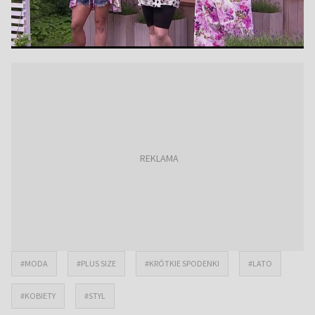
#MODA
#PLUS SIZE
#KRÓTKIE SPODENKI
#LATO
#KOBIETY
#STYL