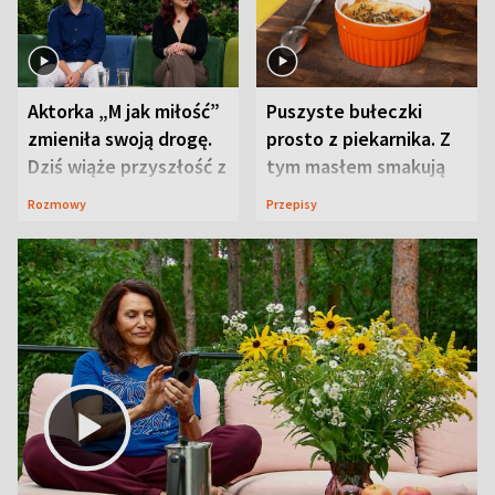
Aktorka „M jak miłość”
Puszyste bułeczki
zmieniła swoją drogę.
prosto z piekarnika. Z
Dziś wiąże przyszłość z
tym masłem smakują
neurobiologią
jeszcze lepiej
Rozmowy
Przepisy