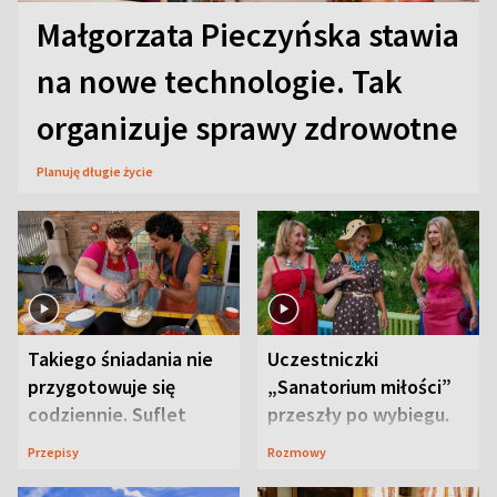
Małgorzata Pieczyńska stawia
na nowe technologie. Tak
organizuje sprawy zdrowotne
Planuję długie życie
Takiego śniadania nie
Uczestniczki
przygotowuje się
„Sanatorium miłości”
codziennie. Suflet
przeszły po wybiegu.
serowy zachwyca
Te stylizacje
Przepisy
Rozmowy
smakiem
przyciągały wzrok