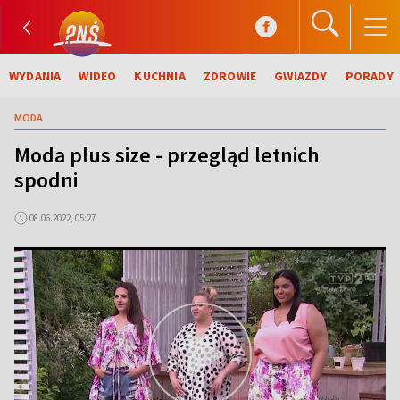
WYDANIA
WIDEO
KUCHNIA
ZDROWIE
GWIAZDY
PORADY
MODA
Moda plus size - przegląd letnich
spodni
08.06.2022, 05:27