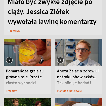
Miało być zwykłe zdjęcie po
ciąży. Jessica Ziółek
wywołała lawinę komentarzy
Rozmowy
Pomarańcze grają tu
Aneta Zając o zdrowiu i
główną rolę. Proste
natłoku obowiązków.
ciasto wychodzi
Tak pilnuje badań i
wyjątkowo wilgotne
wizyt
Przepisy
Planuję długie życie