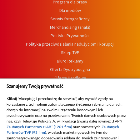
Program dla prasy
Dla mediów
Serwis fotograficzny
Merchandising (znaki)
Polityka Prywatności
Polityka przeciwdziałania nadużyciom i korupcji
Sklep TVP
Biuro Reklamy
Oferta Dystrybucyjna
Oferta Handlowa
Dostępność
Szanujemy Twoją prywatność
Moje zgody
Kliknij "Akceptuję i przechodzę do serwisu", aby wyrazić zgody na
Procedura zgłoszeń wewnętrznych
korzystanie z technologii automatycznego śledzenia i zbierania danych,
dostęp do informacji na Twoim urządzeniu końcowym i ich
przechowywanie oraz na przetwarzanie Twoich danych osobowych przez
nas, czyli Telewizję Polską S.A. w likwidacji (zwaną dalej również „TVP”),
Zaufanych Partnerów z IAB* (1201 firm)
oraz pozostałych
Zaufanych
Partnerów TVP (93 firm)
, w celach marketingowych (w tym do
zautomatyzowanego dopasowania reklam do Twoich zainteresowań i