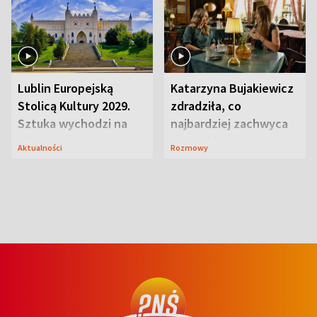
Lublin Europejską
Katarzyna Bujakiewicz
Stolicą Kultury 2029.
zdradziła, co
Sztuka wychodzi na
najbardziej zachwyca
ulice
ją w Lublinie
Aktualności
Rozmowy