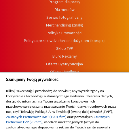
Program dla prasy
Dla mediów
Serwis fotograficzny
Merchandising (znaki)
Polityka Prywatności
Polityka przeciwdziałania nadużyciom i korupcji
Sklep TVP
Biuro Reklamy
Oferta Dystrybucyjna
Oferta Handlowa
Dostępność
Szanujemy Twoją prywatność
Moje zgody
Kliknij "Akceptuję i przechodzę do serwisu", aby wyrazić zgody na
Procedura zgłoszeń wewnętrznych
korzystanie z technologii automatycznego śledzenia i zbierania danych,
dostęp do informacji na Twoim urządzeniu końcowym i ich
przechowywanie oraz na przetwarzanie Twoich danych osobowych przez
nas, czyli Telewizję Polską S.A. w likwidacji (zwaną dalej również „TVP”),
Zaufanych Partnerów z IAB* (1201 firm)
oraz pozostałych
Zaufanych
Partnerów TVP (93 firm)
, w celach marketingowych (w tym do
zautomatyzowanego dopasowania reklam do Twoich zainteresowań i