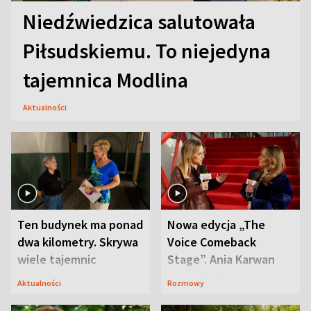
Niedźwiedzica salutowała
Piłsudskiemu. To niejedyna
tajemnica Modlina
Aktualności
Ten budynek ma ponad
Nowa edycja „The
dwa kilometry. Skrywa
Voice Comeback
wiele tajemnic
Stage”. Ania Karwan
zapowiada
Aktualności
Rozmowy
niespodzianki