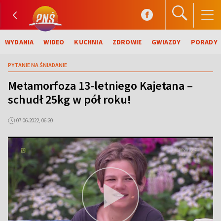
WYDANIA
WIDEO
KUCHNIA
ZDROWIE
GWIAZDY
PORADY
PYTANIE NA ŚNIADANIE
Metamorfoza 13-letniego Kajetana –
schudł 25kg w pół roku!
07.06.2022, 06:20