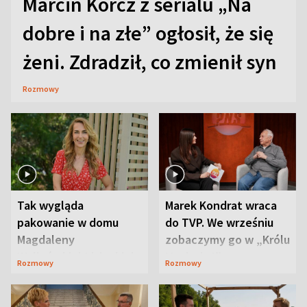
Marcin Korcz z serialu „Na
dobre i na złe” ogłosił, że się
żeni. Zdradził, co zmienił syn
Rozmowy
Tak wygląda
Marek Kondrat wraca
pakowanie w domu
do TVP. We wrześniu
Magdaleny
zobaczymy go w „Królu
Waligórskiej-Lisieckiej.
Maciusiu I”
Rozmowy
Rozmowy
Mąż nie odpuszcza