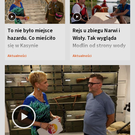
To nie było miejsce
Rejs u zbiegu Narwi i
hazardu. Co mieściło
Wisły. Tak wygląda
się w Kasynie
Modlin od strony wody
Oficerskim?
Aktualności
Aktualności