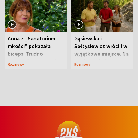
Anna z „Sanatorium
Gąsiewska i
miłości” pokazała
Sołtysiewicz wrócili w
biceps. Trudno
wyjątkowe miejsce. Na
uwierzyć, co przeszła
szlaku czekał
Rozmowy
Rozmowy
wcześniej
niedźwiedź