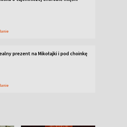
danie
dealny prezent na Mikołajki i pod choinkę
danie