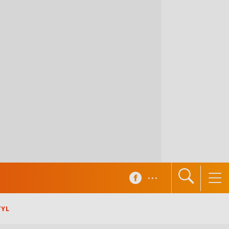
...
TYL