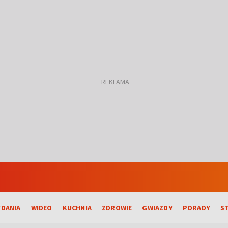
DANIA
WIDEO
KUCHNIA
ZDROWIE
GWIAZDY
PORADY
S