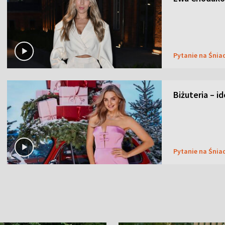
Pytanie na Śnia
Biżuteria – i
Pytanie na Śnia