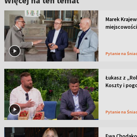
Więcej na ten temat
Marek Krajew
miejscowości
Pytanie na Śnia
Łukasz z „Ro
Koszty i pog
Pytanie na Śnia
Ewa Chodakow