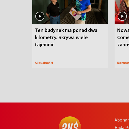
Ten budynek ma ponad dwa
Nowa
kilometry. Skrywa wiele
Come
tajemnic
zapo
Aktualności
Rozmo
Abona
Rada 