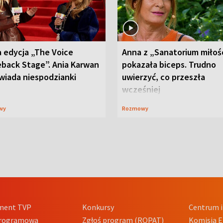
 edycja „The Voice
Anna z „Sanatorium miłoś
back Stage”. Ania Karwan
pokazała biceps. Trudno
wiada niespodzianki
uwierzyć, co przeszła
wcześniej
wy
Rozmowy
ment TVP
Konkursy
Centrum i
Programowa
Zgłoś program (ROPAT)
Komisja E