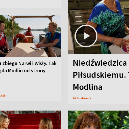
Niedźwiedzica
u zbiegu Narwi i Wisły. Tak
ąda Modlin od strony
Piłsudskiemu. 
y
Modlina
ności
Aktualności