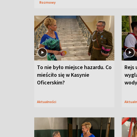
Rozmowy
To nie było miejsce hazardu. Co
Rejs 
mieściło się w Kasynie
wygl
Oficerskim?
wod
Aktualności
Aktual