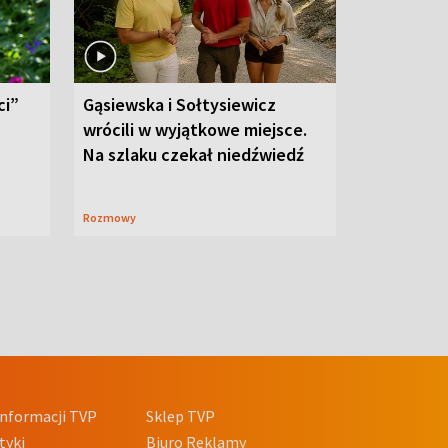
ci”
Gąsiewska i Sołtysiewicz
wrócili w wyjątkowe miejsce.
Na szlaku czekał niedźwiedź
Rozmowy
nformacji TVP
Sklep TVP
tyki
Biuro Reklamy