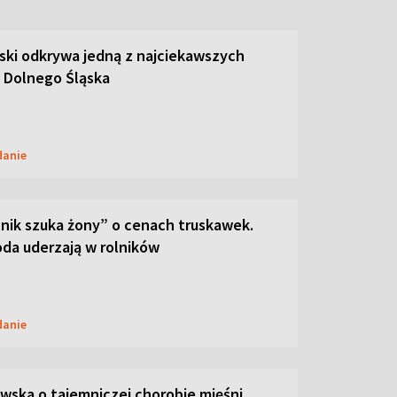
ski odkrywa jedną z najciekawszych
 Dolnego Śląska
danie
lnik szuka żony” o cenach truskawek.
oda uderzają w rolników
danie
ska o tajemniczej chorobie mięśni