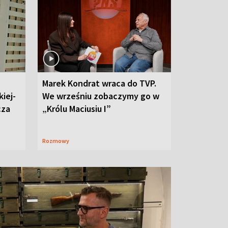
Marek Kondrat wraca do TVP.
iej-
We wrześniu zobaczymy go w
cza
„Królu Maciusiu I”
Rozmowy