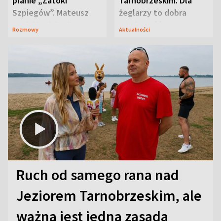
planie „Zatoki
Tarnobrzeskim. Dla
Szpiegów”. Mateusz
żeglarzy to dobra
Janicki odsłonił
wiadomość
Rozmowy
Aktualności
aktorski sekret
Ruch od samego rana nad
Jeziorem Tarnobrzeskim, ale
ważna jest jedna zasada