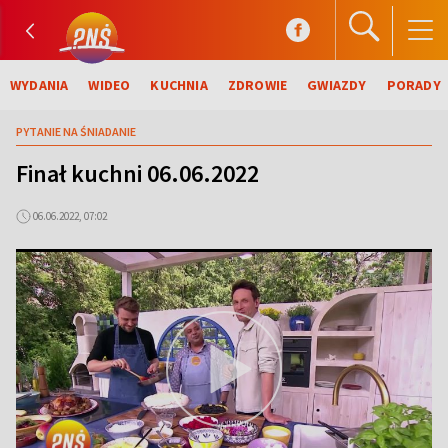
WYDANIA
WIDEO
KUCHNIA
ZDROWIE
GWIAZDY
PORADY
PYTANIE NA ŚNIADANIE
Finał kuchni 06.06.2022
06.06.2022, 07:02