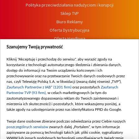
Polityka przeciwdziałania nadużyciom i korupcji
Sklep TVP
Biuro Reklamy
Oferta Dystrybucyjna
Oferta Handlowa
Dostępność
Szanujemy Twoją prywatność
Moje zgody
Kliknij "Akceptuję i przechodzę do serwisu", aby wyrazić zgody na
Procedura zgłoszeń wewnętrznych
korzystanie z technologii automatycznego śledzenia i zbierania danych,
dostęp do informacji na Twoim urządzeniu końcowym i ich
przechowywanie oraz na przetwarzanie Twoich danych osobowych przez
nas, czyli Telewizję Polską S.A. w likwidacji (zwaną dalej również „TVP”),
Zaufanych Partnerów z IAB* (1201 firm)
oraz pozostałych
Zaufanych
Partnerów TVP (93 firm)
, w celach marketingowych (w tym do
zautomatyzowanego dopasowania reklam do Twoich zainteresowań i
mierzenia ich skuteczności) i pozostałych, które wskazujemy poniżej, a
także zgody na udostępnianie przez nas identyfikatora PPID do Google.
Twoje dane osobowe zbierane podczas odwiedzania przez Ciebie naszych
poszczególnych serwisów
zwanych dalej „Portalem”, w tym informacje
zapisywane za pomocą technologii takich jak: pliki cookie, sygnalizatory
WWW lub innych podobnych technologii umożliwiających świadczenie