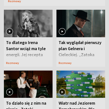
Rozmowy
To dlatego Irena
Tak wyglądał pierwszy
Santor wciąż ma tyle
plan Gelnera i
energii. Jej recepta
Cieleckiej. „Zatoka
jest zaskakująco
szpiegów” od razu ich
Rozmowy
Rozmowy
prosta
zaskoczyła
To działo się z nim na
Wiatr nad Jeziorem