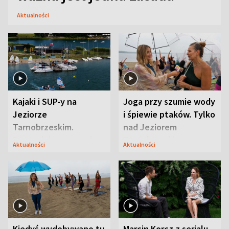
Aktualności
Kajaki i SUP-y na
Joga przy szumie wody
Jeziorze
i śpiewie ptaków. Tylko
Tarnobrzeskim.
nad Jeziorem
Przyrodnicy zwracają
Tarnobrzeskim
Aktualności
Aktualności
uwagę na coś jeszcze
Kiedyś wydobywano tu
Marcin Korcz z serialu