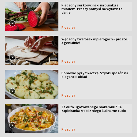
Pieczony ser koryciński na buraku z
miodem. Prosty pomysł na wyraziste
danie
Przepisy
Wędzony twarożek w pierogach – prosto,
a genialnie!
Przepisy
Domowe pyzy z kaczką. Szybki sposób na
elegancki obiad
Przepisy
Za dużo ugotowanego makaronu? Ta
zapiekanka zrobi z niego kulinarne cudo
Przepisy