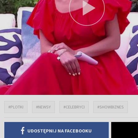
#PLOTKI
#NEWSY
#CELEBRYCI
#SHOWBIZNES
UDOSTĘPNIJ NA FACEBOOKU