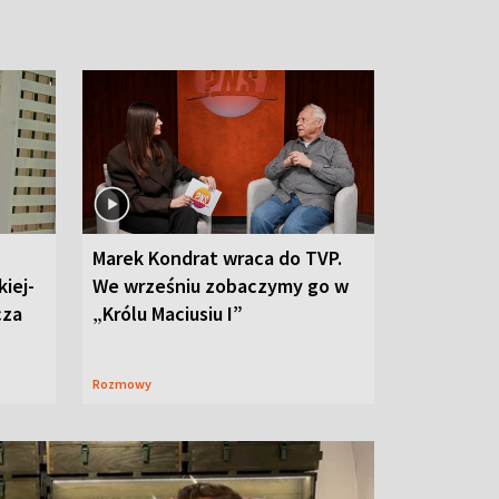
Marek Kondrat wraca do TVP.
iej-
We wrześniu zobaczymy go w
cza
„Królu Maciusiu I”
Rozmowy