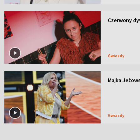
Czerwony dyw
Gwiazdy
Majka Jeżows
Gwiazdy