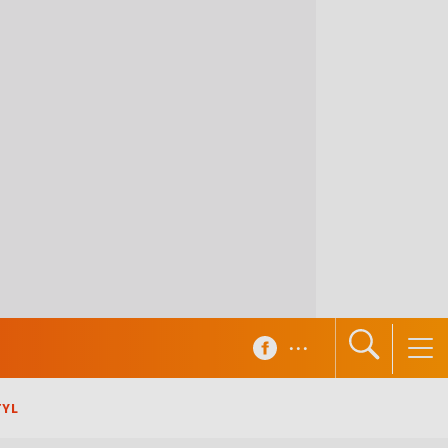
...
TYL