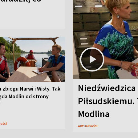
Niedźwiedzica
u zbiegu Narwi i Wisły. Tak
ąda Modlin od strony
Piłsudskiemu. 
y
Modlina
ności
Aktualności