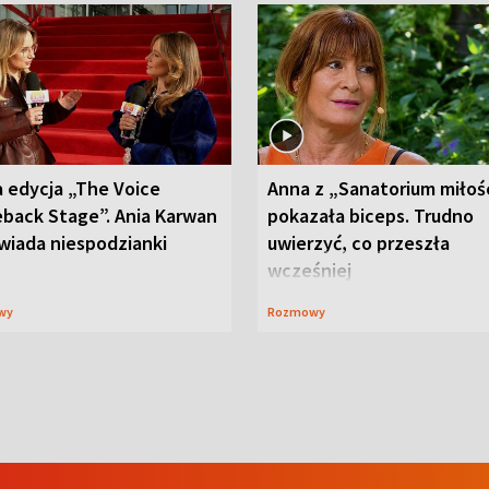
 edycja „The Voice
Anna z „Sanatorium miłoś
back Stage”. Ania Karwan
pokazała biceps. Trudno
wiada niespodzianki
uwierzyć, co przeszła
wcześniej
wy
Rozmowy