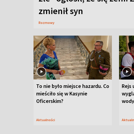
zmienił syn
Rozmowy
To nie było miejsce hazardu. Co
Rejs 
mieściło się w Kasynie
wygl
Oficerskim?
wod
Aktualności
Aktual