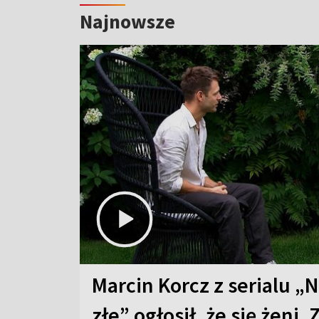
Najnowsze
Marcin Korcz z serialu „N
złe” ogłosił, że się żeni. 