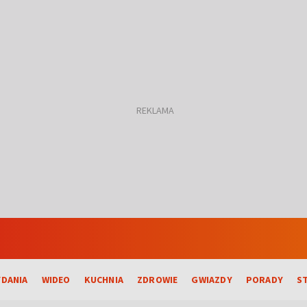
DANIA
WIDEO
KUCHNIA
ZDROWIE
GWIAZDY
PORADY
S