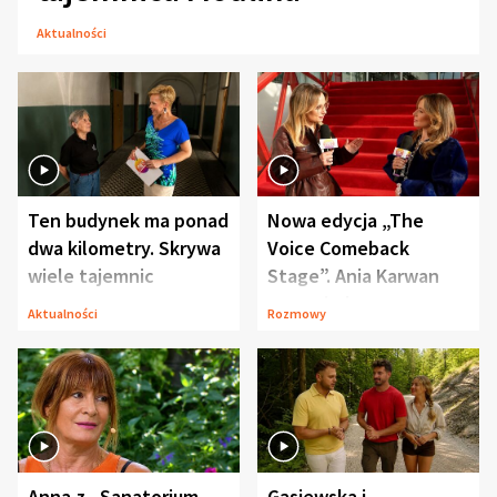
Aktualności
Ten budynek ma ponad
Nowa edycja „The
dwa kilometry. Skrywa
Voice Comeback
wiele tajemnic
Stage”. Ania Karwan
zapowiada
Aktualności
Rozmowy
niespodzianki
Anna z „Sanatorium
Gąsiewska i