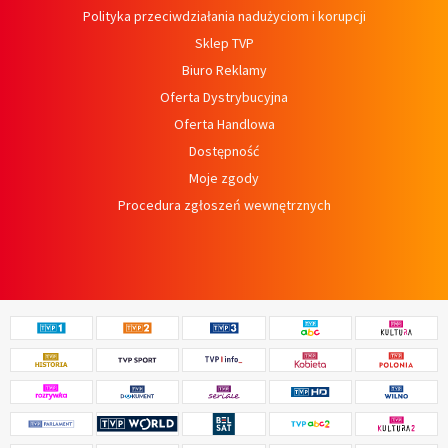
Polityka przeciwdziałania nadużyciom i korupcji
Sklep TVP
Biuro Reklamy
Oferta Dystrybucyjna
Oferta Handlowa
Dostępność
Moje zgody
Procedura zgłoszeń wewnętrznych