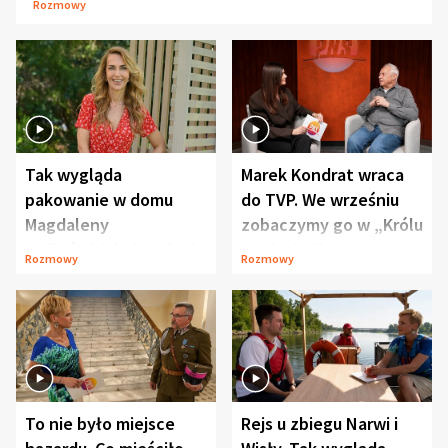
Rozmowy
Tak wygląda
Marek Kondrat wraca
pakowanie w domu
do TVP. We wrześniu
Magdaleny
zobaczymy go w „Królu
Waligórskiej-Lisieckiej.
Maciusiu I”
Rozmowy
Rozmowy
Mąż nie odpuszcza
To nie było miejsce
Rejs u zbiegu Narwi i