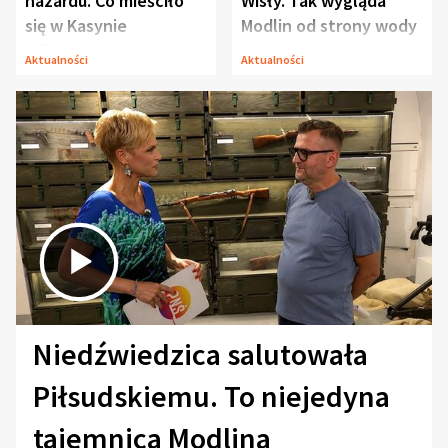
hazardu. Co mieściło
Wisły. Tak wygląda
się w Kasynie
Modlin od strony wody
Oficerskim?
Aktualności
Aktualności
Niedźwiedzica salutowała
Piłsudskiemu. To niejedyna
tajemnica Modlina