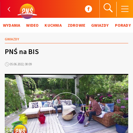
WYDANIA
WIDEO
KUCHNIA
ZDROWIE
GWIAZDY
PORADY
GWIAZDY
PNŚ na BIS
05.06.2022, 08:09