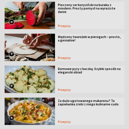
Pieczony ser koryciński na buraku z
miodem. Prosty pomysł na wyraziste
danie
Przepisy
Wędzony twarożek w pierogach – prosto,
a genialnie!
Przepisy
Domowe pyzy z kaczką. Szybki sposób na
elegancki obiad
Przepisy
Za dużo ugotowanego makaronu? Ta
zapiekanka zrobi z niego kulinarne cudo
Przepisy