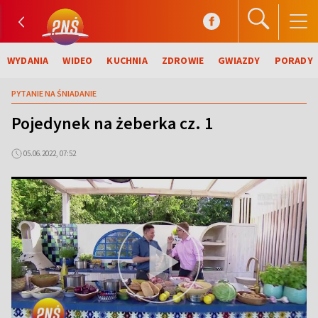
WYDANIA
WIDEO
KUCHNIA
ZDROWIE
GWIAZDY
PORADY
PYTANIE NA ŚNIADANIE
Pojedynek na żeberka cz. 1
05.06.2022, 07:52