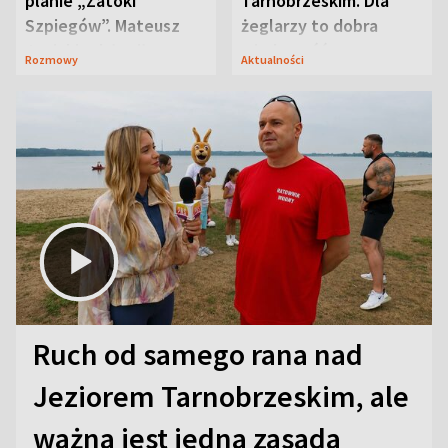
planie „Zatoki
Tarnobrzeskim. Dla
Szpiegów”. Mateusz
żeglarzy to dobra
Janicki odsłonił
wiadomość
Rozmowy
Aktualności
aktorski sekret
Ruch od samego rana nad
Jeziorem Tarnobrzeskim, ale
ważna jest jedna zasada