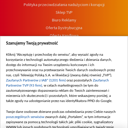
Polityka przeciwdziałania nadużyciom i korupcji
Sklep TVP
Biuro Reklamy
Oferta Dystrybucyjna
Oferta Handlowa
Dostępność
Szanujemy Twoją prywatność
Moje zgody
Kliknij "Akceptuję i przechodzę do serwisu", aby wyrazić zgody na
Procedura zgłoszeń wewnętrznych
korzystanie z technologii automatycznego śledzenia i zbierania danych,
dostęp do informacji na Twoim urządzeniu końcowym i ich
przechowywanie oraz na przetwarzanie Twoich danych osobowych przez
nas, czyli Telewizję Polską S.A. w likwidacji (zwaną dalej również „TVP”),
Zaufanych Partnerów z IAB* (1201 firm)
oraz pozostałych
Zaufanych
Partnerów TVP (93 firm)
, w celach marketingowych (w tym do
zautomatyzowanego dopasowania reklam do Twoich zainteresowań i
mierzenia ich skuteczności) i pozostałych, które wskazujemy poniżej, a
także zgody na udostępnianie przez nas identyfikatora PPID do Google.
Twoje dane osobowe zbierane podczas odwiedzania przez Ciebie naszych
poszczególnych serwisów
zwanych dalej „Portalem”, w tym informacje
zapisywane za pomocą technologii takich jak: pliki cookie, sygnalizatory
WWW lub innych podobnych technologii umożliwiających świadczenie