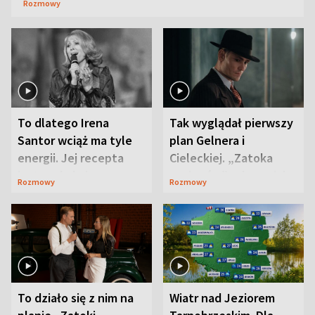
Rozmowy
To dlatego Irena
Tak wyglądał pierwszy
Santor wciąż ma tyle
plan Gelnera i
energii. Jej recepta
Cieleckiej. „Zatoka
jest zaskakująco
szpiegów” od razu ich
Rozmowy
Rozmowy
prosta
zaskoczyła
To działo się z nim na
Wiatr nad Jeziorem