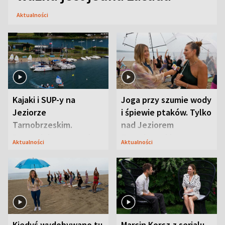
Aktualności
Kajaki i SUP-y na
Joga przy szumie wody
Jeziorze
i śpiewie ptaków. Tylko
Tarnobrzeskim.
nad Jeziorem
Przyrodnicy zwracają
Tarnobrzeskim
Aktualności
Aktualności
uwagę na coś jeszcze
Kiedyś wydobywano tu
Marcin Korcz z serialu