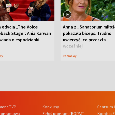
 edycja „The Voice
Anna z „Sanatorium miłoś
back Stage”. Ania Karwan
pokazała biceps. Trudno
wiada niespodzianki
uwierzyć, co przeszła
wcześniej
wy
Rozmowy
ment TVP
Konkursy
Centrum i
Programowa
Zgłoś program (ROPAT)
Komisja E