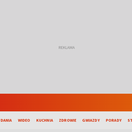
DANIA
WIDEO
KUCHNIA
ZDROWIE
GWIAZDY
PORADY
S