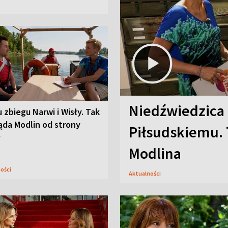
Niedźwiedzica
u zbiegu Narwi i Wisły. Tak
ąda Modlin od strony
Piłsudskiemu. 
y
Modlina
ności
Aktualności