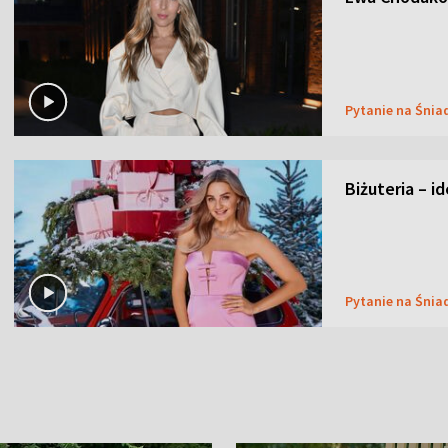
Pytanie na Śnia
Biżuteria – i
Pytanie na Śnia