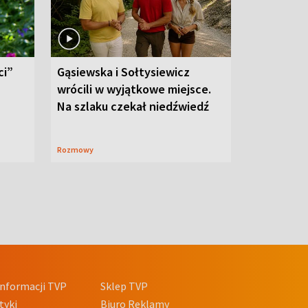
ci”
Gąsiewska i Sołtysiewicz
wrócili w wyjątkowe miejsce.
Na szlaku czekał niedźwiedź
Rozmowy
nformacji TVP
Sklep TVP
tyki
Biuro Reklamy