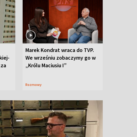
Marek Kondrat wraca do TVP.
iej-
We wrześniu zobaczymy go w
cza
„Królu Maciusiu I”
Rozmowy