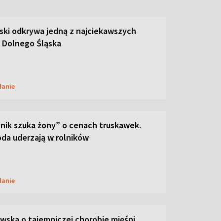
ski odkrywa jedną z najciekawszych
 Dolnego Śląska
danie
lnik szuka żony” o cenach truskawek.
oda uderzają w rolników
danie
ska o tajemniczej chorobie mięśni