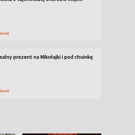
danie
dealny prezent na Mikołajki i pod choinkę
danie