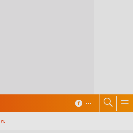
...
TYL