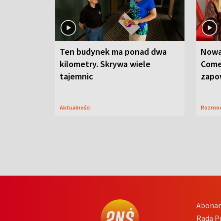
Ten budynek ma ponad dwa
Nowa
kilometry. Skrywa wiele
Come
tajemnic
zapo
Aktualności
Rozmo
Abona
Rada 