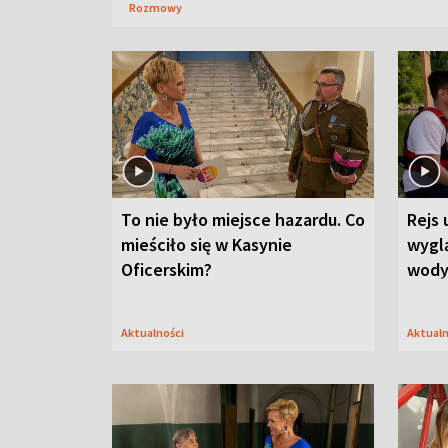
Rozmowy
To nie było miejsce hazardu. Co
Rejs 
mieściło się w Kasynie
wygl
Oficerskim?
wod
Aktualności
Aktual