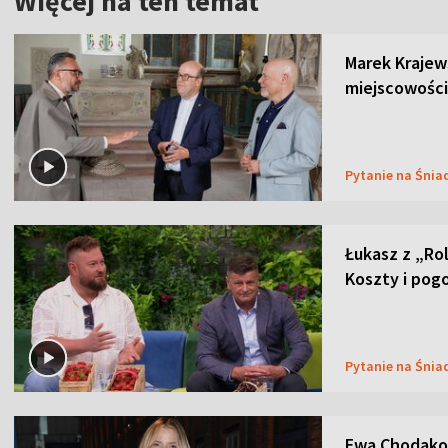
Więcej na ten temat
Marek Krajew
miejscowości
Pytanie na Śnia
Łukasz z „Ro
Koszty i pog
Pytanie na Śnia
Ewa Chodakow