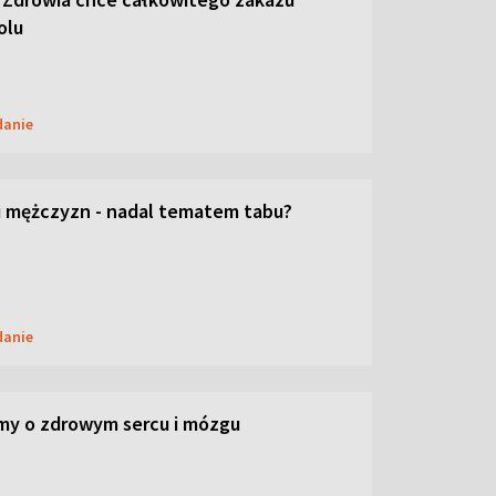
olu
danie
 mężczyzn - nadal tematem tabu?
danie
my o zdrowym sercu i mózgu