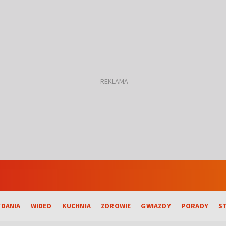
DANIA
WIDEO
KUCHNIA
ZDROWIE
GWIAZDY
PORADY
S