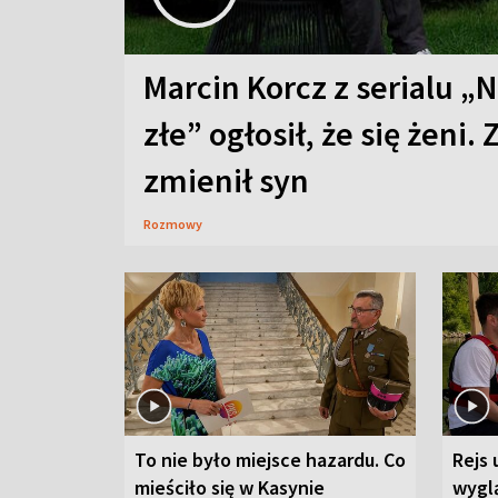
Marcin Korcz z serialu „N
złe” ogłosił, że się żeni. 
zmienił syn
Rozmowy
To nie było miejsce hazardu. Co
Rejs 
mieściło się w Kasynie
wygl