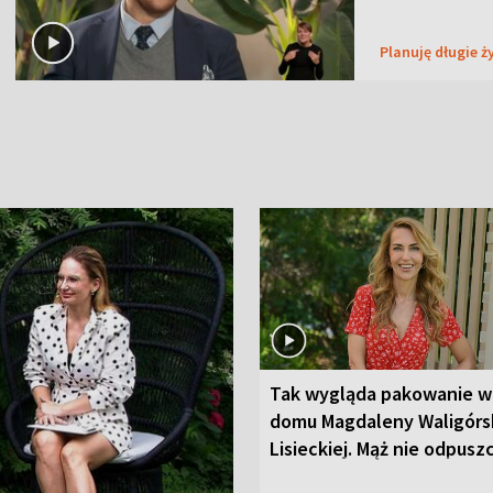
Planuję długie ż
Tak wygląda pakowanie w
domu Magdaleny Waligórsk
Lisieckiej. Mąż nie odpusz