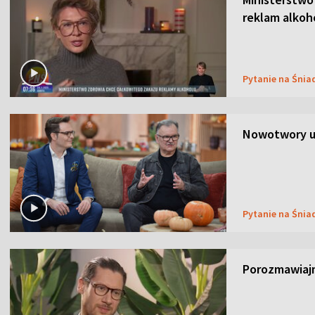
reklam alkoh
Pytanie na Śnia
Nowotwory u
Pytanie na Śnia
Porozmawiaj