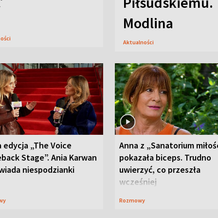
Piłsudskiemu. 
y
Modlina
ności
Aktualności
 edycja „The Voice
Anna z „Sanatorium miłoś
back Stage”. Ania Karwan
pokazała biceps. Trudno
wiada niespodzianki
uwierzyć, co przeszła
wcześniej
wy
Rozmowy