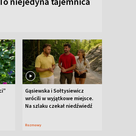
To niejedyna tajemnica
ci”
Gąsiewska i Sołtysiewicz
wrócili w wyjątkowe miejsce.
Na szlaku czekał niedźwiedź
Rozmowy