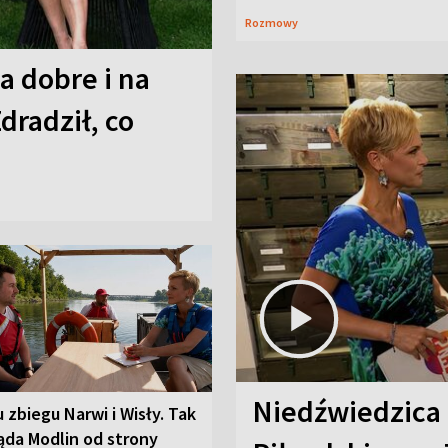
Rozmowy
a dobre i na
Zdradził, co
Niedźwiedzica
u zbiegu Narwi i Wisły. Tak
ąda Modlin od strony