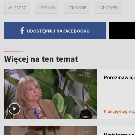
#KLESZCZ
#RYZYKO
#ZDROWIE
#CHOROBY
UDOSTĘPNIJ NA FACEBOOKU
Więcej na ten temat
Porozmawiajm
Planuję długie ż
Ministerstwo