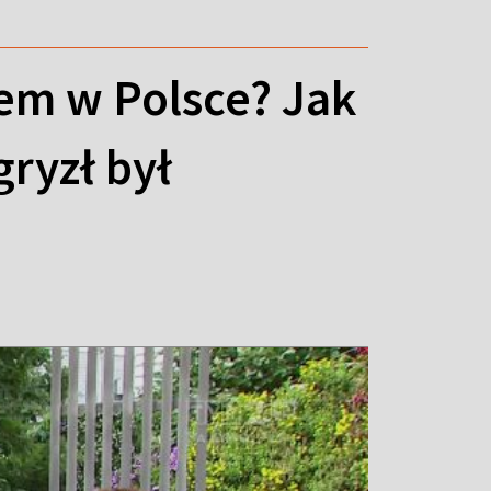
em w Polsce? Jak
gryzł był