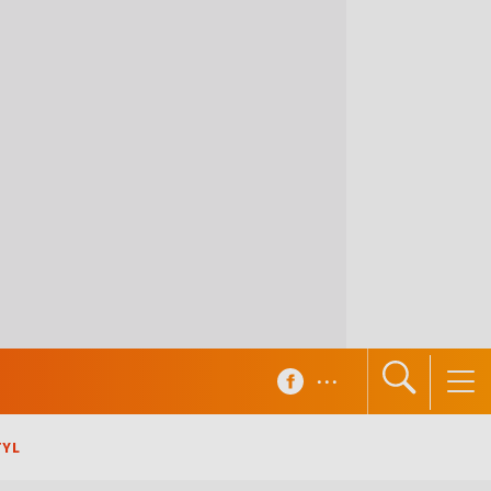
...
TYL