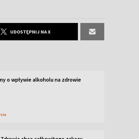
UDOSTĘPNIJ NA X
y o wpływie alkoholu na zdrowie
ycie
 Zdrowia chce całkowitego zakazu