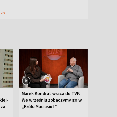
ycie
Marek Kondrat wraca do TVP.
iej-
We wrześniu zobaczymy go w
cza
„Królu Maciusiu I”