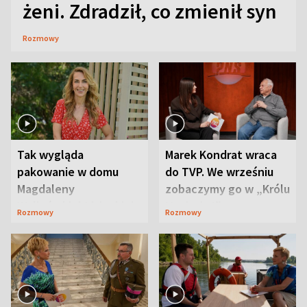
żeni. Zdradził, co zmienił syn
Rozmowy
Tak wygląda
Marek Kondrat wraca
pakowanie w domu
do TVP. We wrześniu
Magdaleny
zobaczymy go w „Królu
Waligórskiej-Lisieckiej.
Maciusiu I”
Rozmowy
Rozmowy
Mąż nie odpuszcza