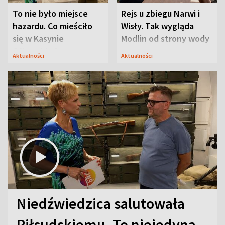
To nie było miejsce
Rejs u zbiegu Narwi i
hazardu. Co mieściło
Wisły. Tak wygląda
się w Kasynie
Modlin od strony wody
Oficerskim?
Aktualności
Aktualności
Niedźwiedzica salutowała
Piłsudskiemu. To niejedyna