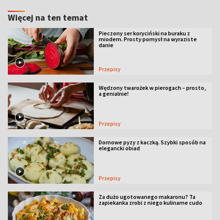
Więcej na ten temat
Pieczony ser koryciński na buraku z
miodem. Prosty pomysł na wyraziste
danie
Przepisy
Wędzony twarożek w pierogach – prosto,
a genialnie!
Przepisy
Domowe pyzy z kaczką. Szybki sposób na
elegancki obiad
Przepisy
Za dużo ugotowanego makaronu? Ta
zapiekanka zrobi z niego kulinarne cudo