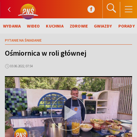
WYDANIA
WIDEO
KUCHNIA
ZDROWIE
GWIAZDY
PORADY
PYTANIE NA ŚNIADANIE
Ośmiornica w roli głównej
03.06.2022, 07:54