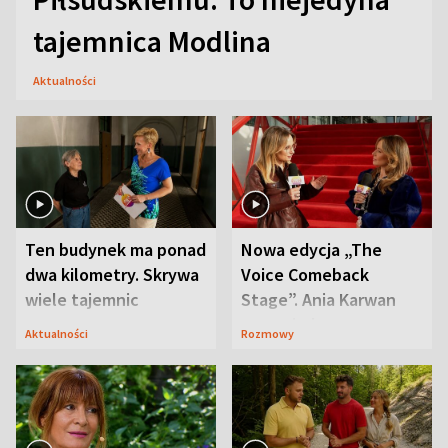
tajemnica Modlina
Aktualności
Ten budynek ma ponad
Nowa edycja „The
dwa kilometry. Skrywa
Voice Comeback
wiele tajemnic
Stage”. Ania Karwan
zapowiada
Aktualności
Rozmowy
niespodzianki