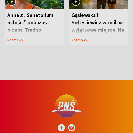
Anna z „Sanatorium
Gąsiewska i
miłości” pokazała
Sołtysiewicz wrócili w
biceps. Trudno
wyjątkowe miejsce. Na
uwierzyć, co przeszła
szlaku czekał
Rozmowy
Rozmowy
wcześniej
niedźwiedź