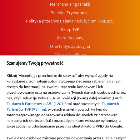
Merchandising (znaki)
Polityka Prywatności
Polityka przeciwdziałania nadużyciom i korupcji
Sklep TVP
Biuro Reklamy
Oferta Dystrybucyjna
Oferta Handlowa
Dostępność
Szanujemy Twoją prywatność
Moje zgody
Kliknij "Akceptuję i przechodzę do serwisu", aby wyrazić zgody na
Procedura zgłoszeń wewnętrznych
korzystanie z technologii automatycznego śledzenia i zbierania danych,
dostęp do informacji na Twoim urządzeniu końcowym i ich
przechowywanie oraz na przetwarzanie Twoich danych osobowych przez
nas, czyli Telewizję Polską S.A. w likwidacji (zwaną dalej również „TVP”),
Zaufanych Partnerów z IAB* (1201 firm)
oraz pozostałych
Zaufanych
Partnerów TVP (93 firm)
, w celach marketingowych (w tym do
zautomatyzowanego dopasowania reklam do Twoich zainteresowań i
mierzenia ich skuteczności) i pozostałych, które wskazujemy poniżej, a
także zgody na udostępnianie przez nas identyfikatora PPID do Google.
Twoje dane osobowe zbierane podczas odwiedzania przez Ciebie naszych