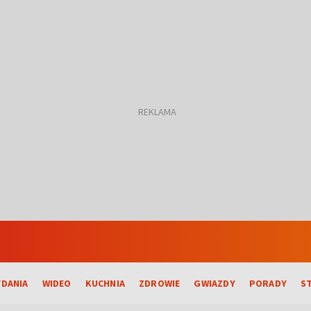
DANIA
WIDEO
KUCHNIA
ZDROWIE
GWIAZDY
PORADY
S