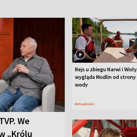
Rejs u zbiegu Narwi i Wisły
wygląda Modlin od strony
wody
Aktualności
TVP. We
w „Królu