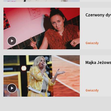
Czerwony dyw
Gwiazdy
Majka Jeżows
Gwiazdy