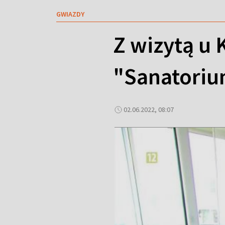
GWIAZDY
Z wizytą u 
"Sanatoriu
02.06.2022, 08:07