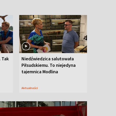
. Tak
Niedźwiedzica salutowała
Piłsudskiemu. To niejedyna
tajemnica Modlina
Aktualności