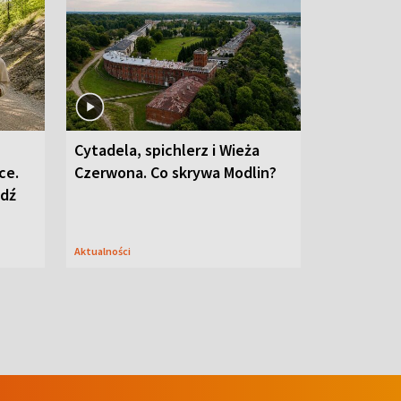
Cytadela, spichlerz i Wieża
ce.
Czerwona. Co skrywa Modlin?
edź
Aktualności