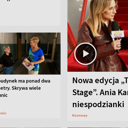
Nowa edycja „
budynek ma ponad dwa
etry. Skrywa wiele
Stage”. Ania K
mnic
niespodzianki
ności
Rozmowy