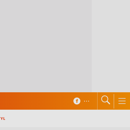
...
TYL