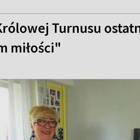
Królowej Turnusu ostat
m miłości"