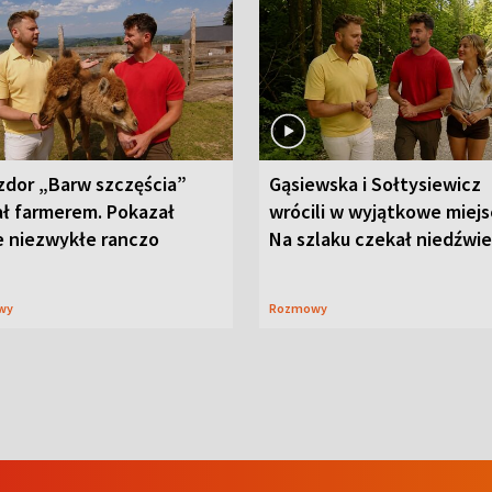
zdor „Barw szczęścia”
Gąsiewska i Sołtysiewicz
ał farmerem. Pokazał
wrócili w wyjątkowe miejs
e niezwykłe ranczo
Na szlaku czekał niedźwi
wy
Rozmowy