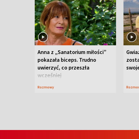
Anna z „Sanatorium miłości”
Gwia
pokazała biceps. Trudno
zost
uwierzyć, co przeszła
swoj
wcześniej
Rozmowy
Rozmo