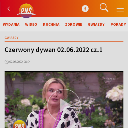
WYDANIA
WIDEO
KUCHNIA
ZDROWIE
GWIAZDY
PORADY
GWIAZDY
Czerwony dywan 02.06.2022 cz.1
02.06.2022, 08:04