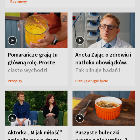
Rozmowy
Pomarańcze grają tu
Aneta Zając o zdrowiu i
główną rolę. Proste
natłoku obowiązków.
ciasto wychodzi
Tak pilnuje badań i
wyjątkowo wilgotne
wizyt
Przepisy
Planuję długie życie
Aktorka „M jak miłość”
Puszyste bułeczki