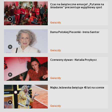
Czas na świąteczne emocje! „Pytanie na
śniadanie” prezentuje wyjątkowy spot
Gwiazdy
Dama Polskiej Piosenki - Irena Santor
Gwiazdy
Czerwony dywan - Natalia Przybysz
Gwiazdy
Majka Jeżowska świętuje 45 lat na scenie
Gwiazdy