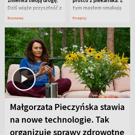
zmieniła swoją drogę.
prosto z piekarnika. Z
Dziś wiąże przyszłość z
tym masłem smakują
neurobiologią
jeszcze lepiej
Rozmowy
Przepisy
Małgorzata Pieczyńska stawia
na nowe technologie. Tak
organizuje sprawy zdrowotne