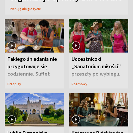
Planuję długie życie
Takiego śniadania nie
Uczestniczki
przygotowuje się
„Sanatorium miłości”
codziennie. Suflet
przeszły po wybiegu.
serowy zachwyca
Te stylizacje
Przepisy
Rozmowy
smakiem
przyciągały wzrok
Lublin Europejską
Katarzyna Bujakiewicz