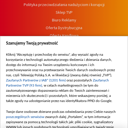
Polityka przeciwdziałania nadużyciom i korupcji
Sklep TVP
Biuro Reklamy
Oferta Dystrybucyjna
Oferta Handlowa
Dostępność
Szanujemy Twoją prywatność
Moje zgody
Kliknij "Akceptuję i przechodzę do serwisu", aby wyrazić zgody na
Procedura zgłoszeń wewnętrznych
korzystanie z technologii automatycznego śledzenia i zbierania danych,
dostęp do informacji na Twoim urządzeniu końcowym i ich
przechowywanie oraz na przetwarzanie Twoich danych osobowych przez
nas, czyli Telewizję Polską S.A. w likwidacji (zwaną dalej również „TVP”),
Zaufanych Partnerów z IAB* (1201 firm)
oraz pozostałych
Zaufanych
Partnerów TVP (93 firm)
, w celach marketingowych (w tym do
zautomatyzowanego dopasowania reklam do Twoich zainteresowań i
mierzenia ich skuteczności) i pozostałych, które wskazujemy poniżej, a
także zgody na udostępnianie przez nas identyfikatora PPID do Google.
Twoje dane osobowe zbierane podczas odwiedzania przez Ciebie naszych
poszczególnych serwisów
zwanych dalej „Portalem”, w tym informacje
zapisywane za pomocą technologii takich jak: pliki cookie, sygnalizatory
WWW lub innych podobnych technologii umożliwiających świadczenie