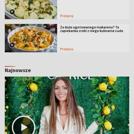
Przepisy
Za dużo ugotowanego makaronu? Ta
zapiekanka zrobi z niego kulinarne cudo
Przepisy
Najnowsze