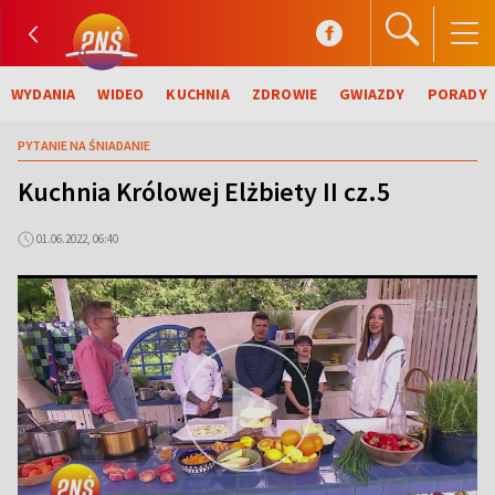
WYDANIA
WIDEO
KUCHNIA
ZDROWIE
GWIAZDY
PORADY
PYTANIE NA ŚNIADANIE
Kuchnia Królowej Elżbiety II cz.5
01.06.2022, 06:40