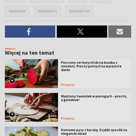
#KANAPKA
#SANDWICH
#GALARETKA
Więcej na ten temat
Pieczony ser koryciński na buraku z
miodem. Prosty pomysł na wyraziste
danie
Przepisy
Wędzony twarożek w pierogach – prosto,
a genialnie!
Przepisy
Domowe pyzy z kaczką. Szybki sposób na
elegancki obiad