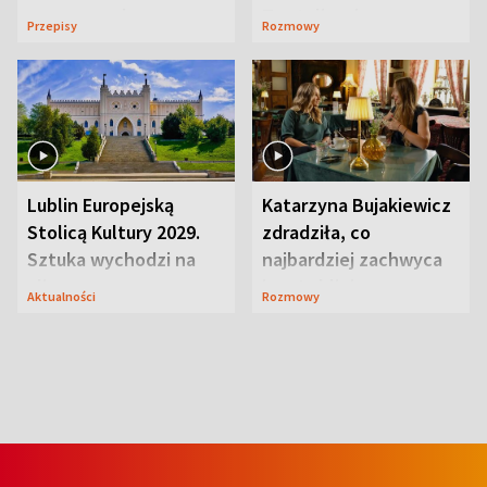
serowy zachwyca
Te stylizacje
Przepisy
Rozmowy
smakiem
przyciągały wzrok
Lublin Europejską
Katarzyna Bujakiewicz
Stolicą Kultury 2029.
zdradziła, co
Sztuka wychodzi na
najbardziej zachwyca
ulice
ją w Lublinie
Aktualności
Rozmowy