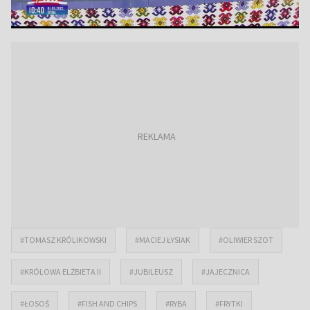
#TOMASZ KRÓLIKOWSKI
#MACIEJ ŁYSIAK
#OLIWIER SZOT
#KRÓLOWA ELŻBIETA II
#JUBILEUSZ
#JAJECZNICA
#ŁOSOŚ
#FISH AND CHIPS
#RYBA
#FRYTKI