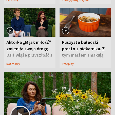
Aktorka „M jak miłość”
Puszyste bułeczki
zmieniła swoją drogę.
prosto z piekarnika. Z
Dziś wiąże przyszłość z
tym masłem smakują
neurobiologią
jeszcze lepiej
Rozmowy
Przepisy