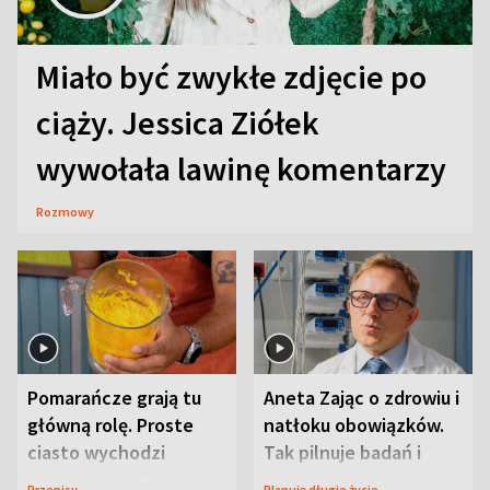
Miało być zwykłe zdjęcie po
ciąży. Jessica Ziółek
wywołała lawinę komentarzy
Rozmowy
Pomarańcze grają tu
Aneta Zając o zdrowiu i
główną rolę. Proste
natłoku obowiązków.
ciasto wychodzi
Tak pilnuje badań i
wyjątkowo wilgotne
wizyt
Przepisy
Planuję długie życie