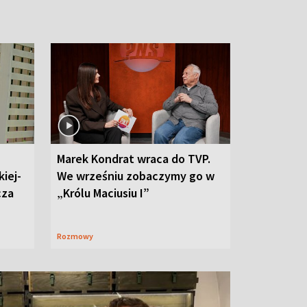
Marek Kondrat wraca do TVP.
iej-
We wrześniu zobaczymy go w
cza
„Królu Maciusiu I”
Rozmowy