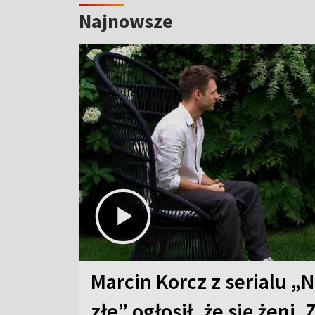
Najnowsze
Marcin Korcz z serialu „N
złe” ogłosił, że się żeni. 