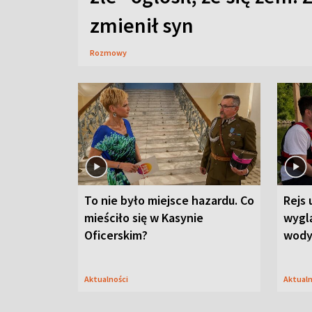
zmienił syn
Rozmowy
To nie było miejsce hazardu. Co
Rejs 
mieściło się w Kasynie
wygl
Oficerskim?
wod
Aktualności
Aktual