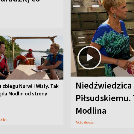
Niedźwiedzica
u zbiegu Narwi i Wisły. Tak
ąda Modlin od strony
Piłsudskiemu. 
y
Modlina
ności
Aktualności