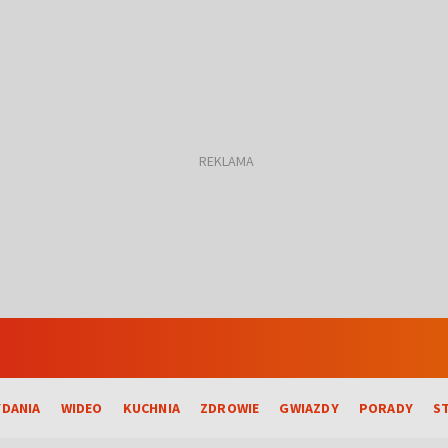
DANIA
WIDEO
KUCHNIA
ZDROWIE
GWIAZDY
PORADY
S