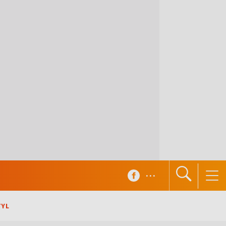
...
TYL