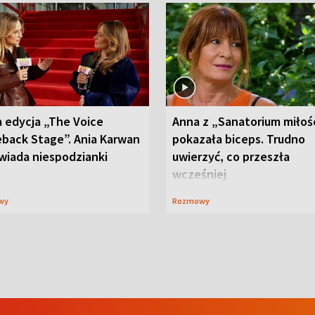
 edycja „The Voice
Anna z „Sanatorium miłoś
back Stage”. Ania Karwan
pokazała biceps. Trudno
wiada niespodzianki
uwierzyć, co przeszła
wcześniej
wy
Rozmowy