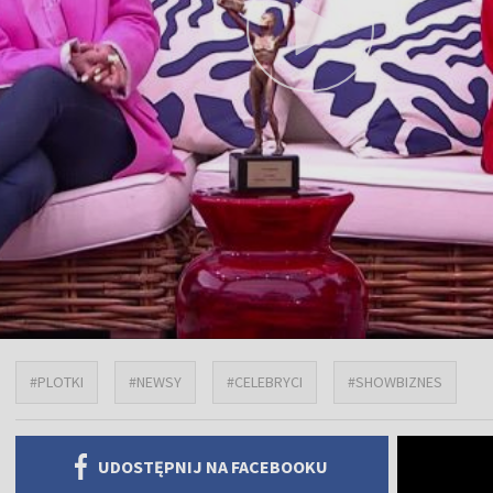
#PLOTKI
#NEWSY
#CELEBRYCI
#SHOWBIZNES
UDOSTĘPNIJ NA FACEBOOKU