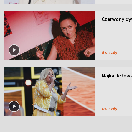
Czerwony dyw
Gwiazdy
Majka Jeżows
Gwiazdy