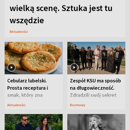
wielką scenę. Sztuka jest tu
wszędzie
Aktualności
Cebularz lubelski.
Zespół KSU ma sposób
Prosta receptura i
na długowieczność.
smak, który zna
Zdradzili swój sekret
Lubelszczyzna
Aktualności
Rozmowy