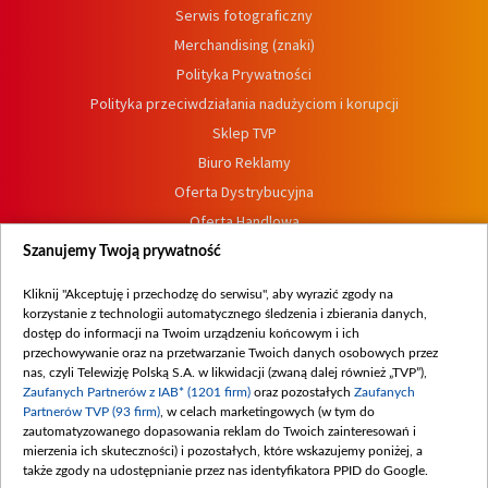
Serwis fotograficzny
Merchandising (znaki)
Polityka Prywatności
Polityka przeciwdziałania nadużyciom i korupcji
Sklep TVP
Biuro Reklamy
Oferta Dystrybucyjna
Oferta Handlowa
Dostępność
Szanujemy Twoją prywatność
Moje zgody
Kliknij "Akceptuję i przechodzę do serwisu", aby wyrazić zgody na
Procedura zgłoszeń wewnętrznych
korzystanie z technologii automatycznego śledzenia i zbierania danych,
dostęp do informacji na Twoim urządzeniu końcowym i ich
przechowywanie oraz na przetwarzanie Twoich danych osobowych przez
nas, czyli Telewizję Polską S.A. w likwidacji (zwaną dalej również „TVP”),
Zaufanych Partnerów z IAB* (1201 firm)
oraz pozostałych
Zaufanych
Partnerów TVP (93 firm)
, w celach marketingowych (w tym do
zautomatyzowanego dopasowania reklam do Twoich zainteresowań i
mierzenia ich skuteczności) i pozostałych, które wskazujemy poniżej, a
także zgody na udostępnianie przez nas identyfikatora PPID do Google.