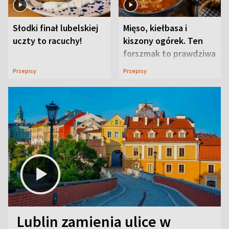
Słodki finał lubelskiej
Mięso, kiełbasa i
uczty to racuchy!
kiszony ogórek. Ten
forszmak to prawdziwa
uczta
Przepisy
Przepisy
Lublin zamienia ulice w