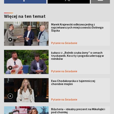
Więcej na ten temat
Marek Krajewski odkrywa jedną z
najciekawszych miejscowości Dolnego
Śląska
Pytanie na Śniadanie
Łukasz z „Rolnik szuka żony” o cenach
truskawek. Koszty i pogoda uderzają w
rolników
Pytanie na Śniadanie
Ewa Chodakowska o tajemniczej
chorobie mięśni
Pytanie na Śniadanie
Biżuteria – idealny prezent na Mikołajki i
pod choinkę