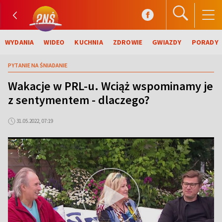
WYDANIA
WIDEO
KUCHNIA
ZDROWIE
GWIAZDY
PORADY
PYTANIE NA ŚNIADANIE
Wakacje w PRL-u. Wciąż wspominamy je
z sentymentem - dlaczego?
31.05.2022, 07:19