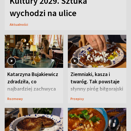
Kultury 2029. Sztuka
wychodzi na ulice
Aktualności
Katarzyna Bujakiewicz
Ziemniaki, kasza i
zdradziła, co
twaróg. Tak powstaje
najbardziej zachwyca
słynny piróg biłgorajski
ją w Lublinie
Rozmowy
Przepisy