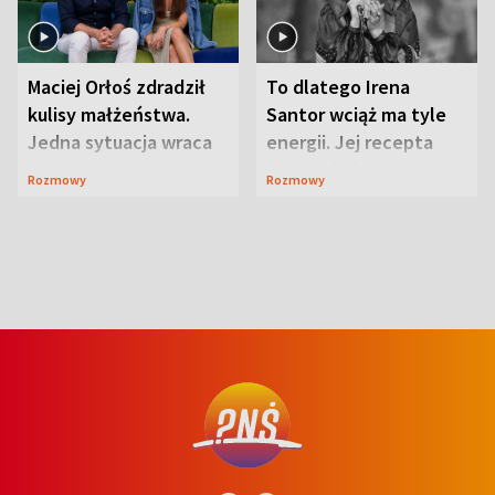
Maciej Orłoś zdradził
To dlatego Irena
kulisy małżeństwa.
Santor wciąż ma tyle
Jedna sytuacja wraca
energii. Jej recepta
jak bumerang
jest zaskakująco
Rozmowy
Rozmowy
prosta