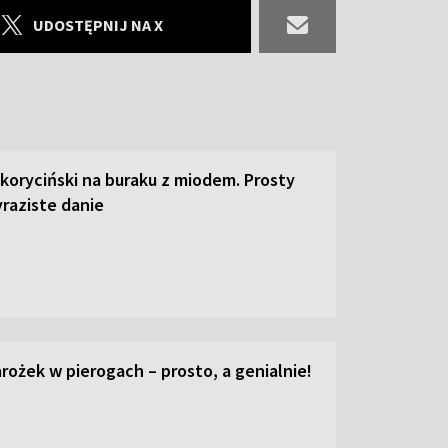
UDOSTĘPNIJ NA X
 koryciński na buraku z miodem. Prosty
raziste danie
ożek w pierogach – prosto, a genialnie!