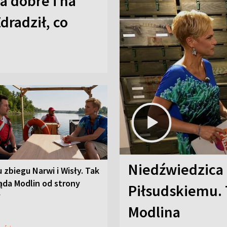
a dobre i na
Zdradził, co
Niedźwiedzica
u zbiegu Narwi i Wisły. Tak
ąda Modlin od strony
Piłsudskiemu. 
y
Modlina