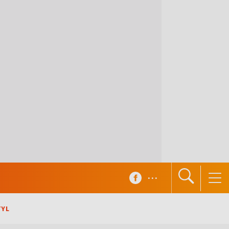
...
TYL