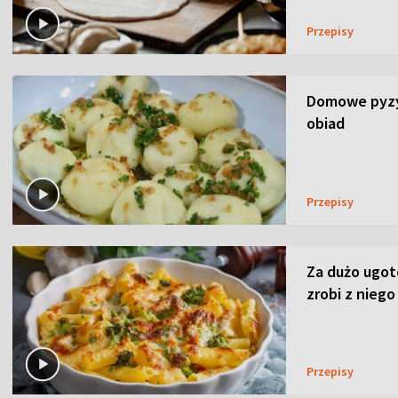
Przepisy
Domowe pyzy 
obiad
Przepisy
Za dużo ugo
zrobi z niego
Przepisy