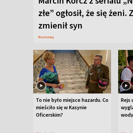
Marcin Korcz z serialu „N
złe” ogłosił, że się żeni. 
zmienił syn
Rozmowy
To nie było miejsce hazardu. Co
Rejs 
mieściło się w Kasynie
wygl
Oficerskim?
wod