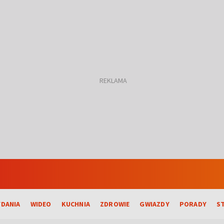
DANIA
WIDEO
KUCHNIA
ZDROWIE
GWIAZDY
PORADY
S