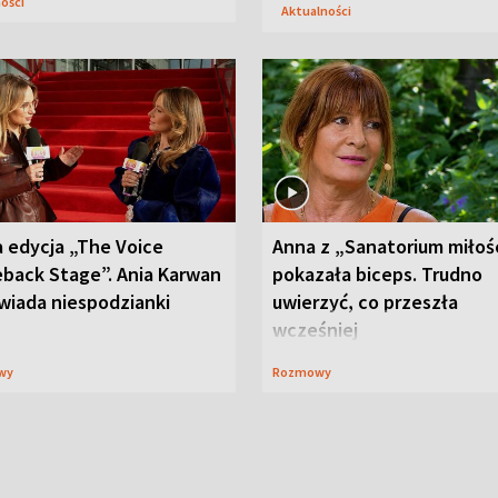
ności
Aktualności
 edycja „The Voice
Anna z „Sanatorium miłoś
back Stage”. Ania Karwan
pokazała biceps. Trudno
wiada niespodzianki
uwierzyć, co przeszła
wcześniej
wy
Rozmowy