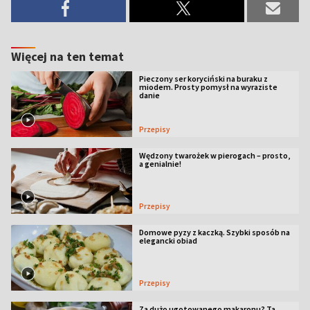
Więcej na ten temat
Pieczony ser koryciński na buraku z
miodem. Prosty pomysł na wyraziste
danie
Przepisy
Wędzony twarożek w pierogach – prosto,
a genialnie!
Przepisy
Domowe pyzy z kaczką. Szybki sposób na
elegancki obiad
Przepisy
Za dużo ugotowanego makaronu? Ta