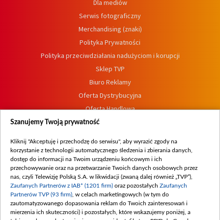
Dla mediów
Serwis fotograficzny
Merchandising (znaki)
Polityka Prywatności
Polityka przeciwdziałania nadużyciom i korupcji
Sklep TVP
Biuro Reklamy
Oferta Dystrybucyjna
Oferta Handlowa
Dostępność
Szanujemy Twoją prywatność
Moje zgody
Kliknij "Akceptuję i przechodzę do serwisu", aby wyrazić zgody na
Procedura zgłoszeń wewnętrznych
korzystanie z technologii automatycznego śledzenia i zbierania danych,
dostęp do informacji na Twoim urządzeniu końcowym i ich
przechowywanie oraz na przetwarzanie Twoich danych osobowych przez
nas, czyli Telewizję Polską S.A. w likwidacji (zwaną dalej również „TVP”),
Zaufanych Partnerów z IAB* (1201 firm)
oraz pozostałych
Zaufanych
Partnerów TVP (93 firm)
, w celach marketingowych (w tym do
zautomatyzowanego dopasowania reklam do Twoich zainteresowań i
mierzenia ich skuteczności) i pozostałych, które wskazujemy poniżej, a