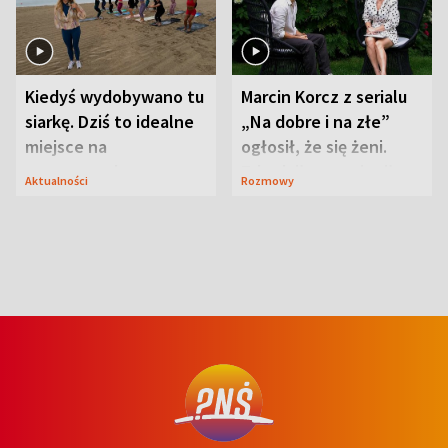
Kiedyś wydobywano tu
Marcin Korcz z serialu
siarkę. Dziś to idealne
„Na dobre i na złe”
miejsce na
ogłosił, że się żeni.
wypoczynek
Zdradził, co zmienił
Aktualności
Rozmowy
syn