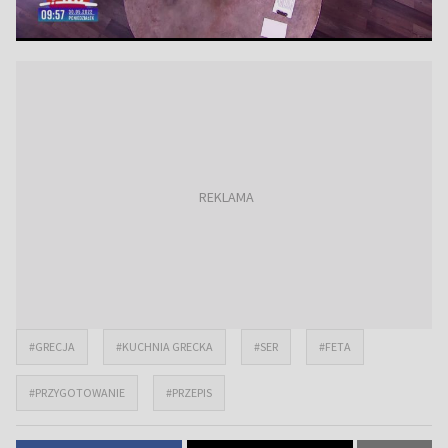
#GRECJA
#KUCHNIA GRECKA
#SER
#FETA
#PRZYGOTOWANIE
#PRZEPIS