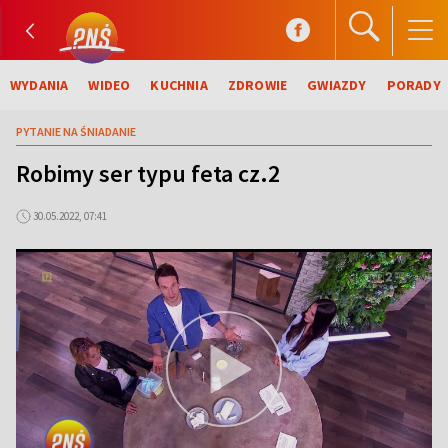
WYDANIA
WIDEO
KUCHNIA
ZDROWIE
GWIAZDY
PORADY
PYTANIE NA ŚNIADANIE
Robimy ser typu feta cz.2
30.05.2022, 07:41