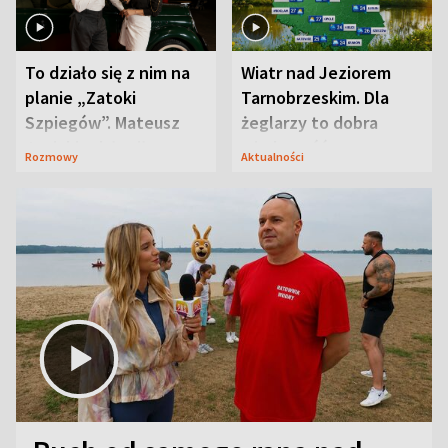
To działo się z nim na
Wiatr nad Jeziorem
planie „Zatoki
Tarnobrzeskim. Dla
Szpiegów”. Mateusz
żeglarzy to dobra
Janicki odsłonił
wiadomość
Rozmowy
Aktualności
aktorski sekret