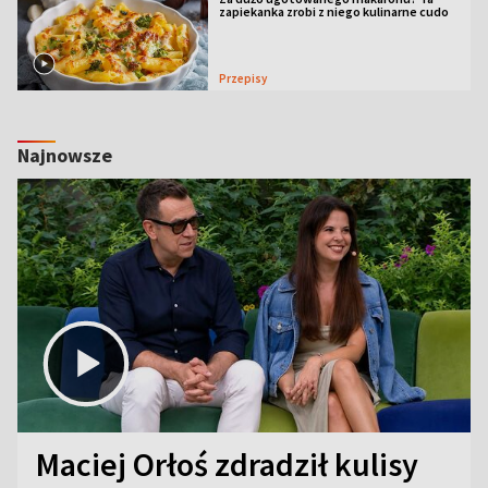
zapiekanka zrobi z niego kulinarne cudo
Przepisy
Najnowsze
Maciej Orłoś zdradził kulisy