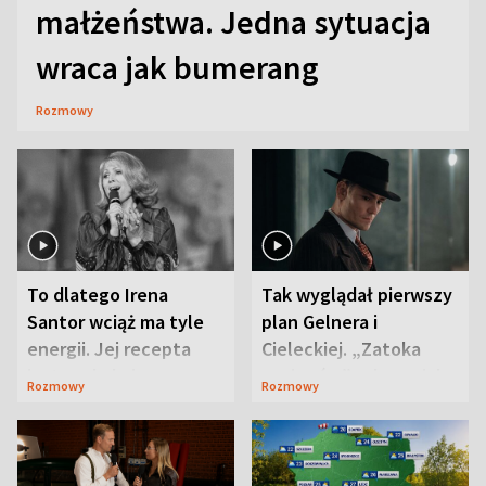
małżeństwa. Jedna sytuacja
wraca jak bumerang
Rozmowy
To dlatego Irena
Tak wyglądał pierwszy
Santor wciąż ma tyle
plan Gelnera i
energii. Jej recepta
Cieleckiej. „Zatoka
jest zaskakująco
szpiegów” od razu ich
Rozmowy
Rozmowy
prosta
zaskoczyła