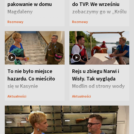
pakowanie w domu
do TVP. We wrześniu
Magdaleny
zobaczymy go w „Królu
Waligórskiej-Lisieckiej.
Maciusiu I”
Rozmowy
Rozmowy
Mąż nie odpuszcza
To nie było miejsce
Rejs u zbiegu Narwi i
hazardu. Co mieściło
Wisły. Tak wygląda
się w Kasynie
Modlin od strony wody
Oficerskim?
Aktualności
Aktualności