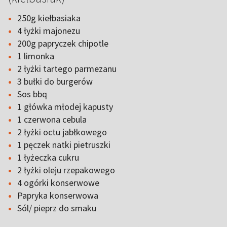
250g kiełbasiaka
4 łyżki majonezu
200g papryczek chipotle
1 limonka
2 łyżki tartego parmezanu
3 bułki do burgerów
Sos bbq
1 główka młodej kapusty
1 czerwona cebula
2 łyżki octu jabłkowego
1 pęczek natki pietruszki
1 łyżeczka cukru
2 łyżki oleju rzepakowego
4 ogórki konserwowe
Papryka konserwowa
Sól/ pieprz do smaku