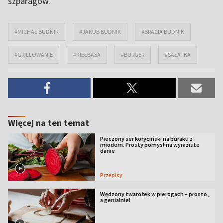
szparagów.
#MICHAŁ BUDNIK
#JAKUB BUDNIK
#BRACIA BUDNIK
#GRILLOWANIE
#KIEŁBASA
#BURGER
#SAŁATKA
Więcej na ten temat
Pieczony ser koryciński na buraku z
miodem. Prosty pomysł na wyraziste
danie
Przepisy
Wędzony twarożek w pierogach – prosto,
a genialnie!