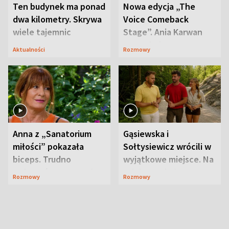
Ten budynek ma ponad
Nowa edycja „The
dwa kilometry. Skrywa
Voice Comeback
wiele tajemnic
Stage”. Ania Karwan
zapowiada
Aktualności
Rozmowy
niespodzianki
Anna z „Sanatorium
Gąsiewska i
miłości” pokazała
Sołtysiewicz wrócili w
biceps. Trudno
wyjątkowe miejsce. Na
uwierzyć, co przeszła
szlaku czekał
Rozmowy
Rozmowy
wcześniej
niedźwiedź