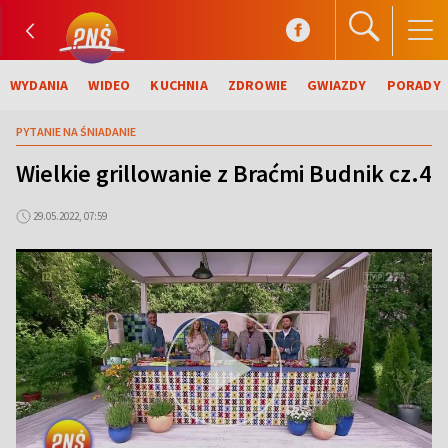
WYDANIA
WIDEO
KUCHNIA
ZDROWIE
GWIAZDY
PORADY
PYTANIE NA ŚNIADANIE
Wielkie grillowanie z Braćmi Budnik cz.4
29.05.2022, 07:59