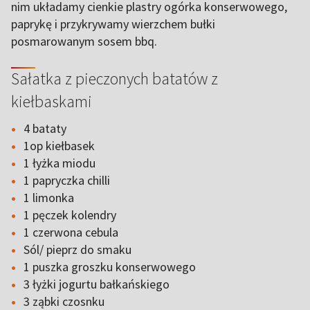
nim układamy cienkie plastry ogórka konserwowego,
paprykę i przykrywamy wierzchem bułki
posmarowanym sosem bbq.
Sałatka z pieczonych batatów z
kiełbaskami
4 bataty
1op kiełbasek
1 łyżka miodu
1 papryczka chilli
1 limonka
1 pęczek kolendry
1 czerwona cebula
Sól/ pieprz do smaku
1 puszka groszku konserwowego
3 łyżki jogurtu bałkańskiego
3 ząbki czosnku