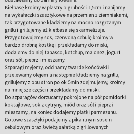
Kiełbasę kroimy w plastry o grubości 1,5cm i nabijamy
na wykałaczki szaszłykowe na przemian z ziemniakami,
tak przygotowane kładziemy na mocno rozgrzanym
grillu i grillujemy aż kiełbasa się skarmelizuje.
Przygotowujemy sos, czerwoną cebulę kroimy w
bardzo drobną kostkę i przekładamy do miski,
dodajemy do niej tabasco, ketchup, majonez, jogurt
oraz sól, pieprz i mieszamy.
Szparagi myjemy, odcinamy twarde końcówki i
przelewamy olejem a następnie kładziemy na grillu,
grillujemy z obu stron po ok 5min zdejmujemy, kroimy
na mniejsze części i przekładamy do miski.
Do szparagów dorzucamy pokrojone na pół pomidorki
koktajlowe, sok z cytryny, miód oraz sól i pieprz i
mieszamy., na koniec dodajemy płatki parmezanu.
Gotowe szaszłyki podajemy z pikantnym sosem
cebulowym oraz świeżą sałatką z grillowanych