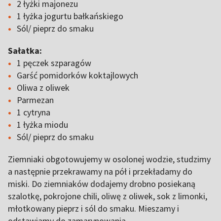
2 łyżki majonezu
1 łyżka jogurtu bałkańskiego
Sól/ pieprz do smaku
Sałatka:
1 pęczek szparagów
Garść pomidorków koktajlowych
Oliwa z oliwek
Parmezan
1 cytryna
1 łyżka miodu
Sól/ pieprz do smaku
Ziemniaki obgotowujemy w osolonej wodzie, studzimy
a następnie przekrawamy na pół i przekładamy do
miski. Do ziemniaków dodajemy drobno posiekaną
szalotkę, pokrojone chili, oliwę z oliwek, sok z limonki,
młotkowany pieprz i sól do smaku. Mieszamy i
odstawiamy do zamarynowania.