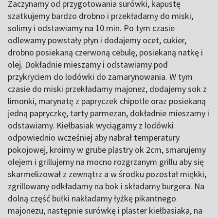
Zaczynamy od przygotowania surówki, kapustę
szatkujemy bardzo drobno i przekładamy do miski,
solimy i odstawiamy na 10 min. Po tym czasie
odlewamy powstały płyn i dodajemy ocet, cukier,
drobno posiekaną czerwoną cebulę, posiekaną natkę i
olej. Dokładnie mieszamy i odstawiamy pod
przykryciem do lodówki do zamarynowania. W tym
czasie do miski przekładamy majonez, dodajemy sok z
limonki, marynatę z papryczek chipotle oraz posiekaną
jedną papryczkę, tarty parmezan, dokładnie mieszamy i
odstawiamy. Kiełbasiak wyciągamy z lodówki
odpowiednio wcześniej aby nabrał temperatury
pokojowej, kroimy w grube plastry ok 2cm, smarujemy
olejem i grillujemy na mocno rozgrzanym grillu aby się
skarmelizował z zewnątrz a w środku pozostał miękki,
zgrillowany odkładamy na bok i składamy burgera. Na
dolną część bułki nakładamy łyżkę pikantnego
majonezu, następnie surówkę i plaster kiełbasiaka, na