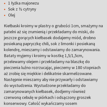
1 łyżka majonezu
Sok z ½ cytryny
Olej
Kiełbaski kroimy w plastry o grubości 1cm, smażymy na
patelni aż się zrumienią i przekładamy do miski, do
jeszcze gorących kiełbasek dodajemy miód, drobno
posiekaną papryczkę chili, sok z limonki i posiekaną
kolendrę, mieszamy i odstawiamy do zamarynowania.
Bataty myjemy i kroimy w kostkę 1,5/1,5cm,
przelewamy olejem i przekładamy na blaszkę do
pieczenia luźno rozrzucając, pieczemy w 180 stopniach
aż zrobię się miękkie i delikatnie skarmelizowane.
Następnie mieszamy aby nie przywarły i odstawiamy
do wystudzenia. Wystudzone przekładamy do
zamarynowanych kiełbasek, dodjemy również
czerwoną cebulę w piórkach i odsączony groszek
konserwowy. Całość wykańczamy sosem