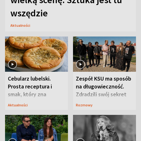
wszędzie
Aktualności
Cebularz lubelski.
Zespół KSU ma sposób
Prosta receptura i
na długowieczność.
smak, który zna
Zdradzili swój sekret
Lubelszczyzna
Aktualności
Rozmowy