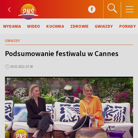
WYDANIA
WIDEO
KUCHNIA
ZDROWIE
GWIAZDY
PORADY
GWIAZDY
Podsumowanie festiwalu w Cannes
29.05.2022, 07:58