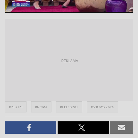
#PLOTKI
#NEWSY
#CELEBRYCI
#SHOWBIZNES