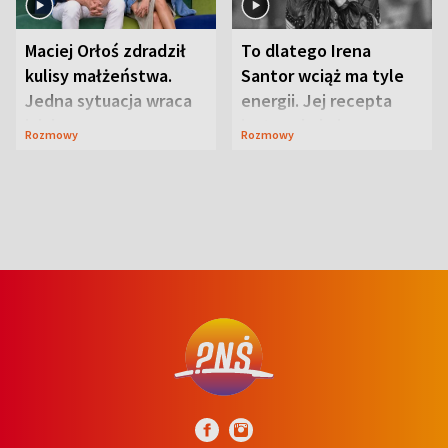
Maciej Orłoś zdradził
To dlatego Irena
kulisy małżeństwa.
Santor wciąż ma tyle
Jedna sytuacja wraca
energii. Jej recepta
jak bumerang
jest zaskakująco
Rozmowy
Rozmowy
prosta