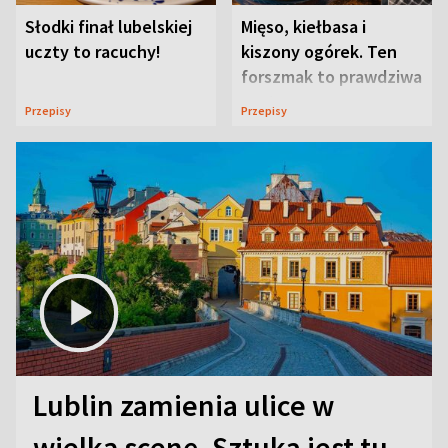
Słodki finał lubelskiej
Mięso, kiełbasa i
uczty to racuchy!
kiszony ogórek. Ten
forszmak to prawdziwa
uczta
Przepisy
Przepisy
Lublin zamienia ulice w
wielką scenę. Sztuka jest tu