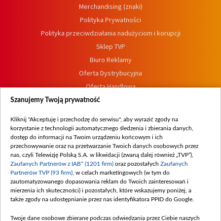
Merchandising (znaki)
Polityka Prywatności
Polityka przeciwdziałania nadużyciom i korupcji
Sklep TVP
Biuro Reklamy
Oferta Dystrybucyjna
Oferta Handlowa
Dostępność
Szanujemy Twoją prywatność
Moje zgody
Kliknij "Akceptuję i przechodzę do serwisu", aby wyrazić zgody na
Procedura zgłoszeń wewnętrznych
korzystanie z technologii automatycznego śledzenia i zbierania danych,
dostęp do informacji na Twoim urządzeniu końcowym i ich
przechowywanie oraz na przetwarzanie Twoich danych osobowych przez
nas, czyli Telewizję Polską S.A. w likwidacji (zwaną dalej również „TVP”),
Zaufanych Partnerów z IAB* (1201 firm)
oraz pozostałych
Zaufanych
Partnerów TVP (93 firm)
, w celach marketingowych (w tym do
zautomatyzowanego dopasowania reklam do Twoich zainteresowań i
mierzenia ich skuteczności) i pozostałych, które wskazujemy poniżej, a
także zgody na udostępnianie przez nas identyfikatora PPID do Google.
Twoje dane osobowe zbierane podczas odwiedzania przez Ciebie naszych