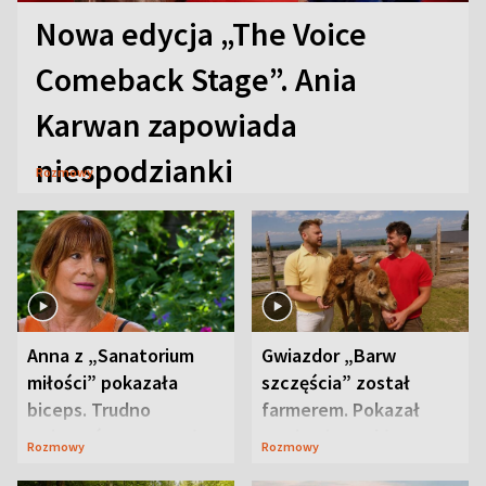
Nowa edycja „The Voice
Comeback Stage”. Ania
Karwan zapowiada
niespodzianki
Rozmowy
Anna z „Sanatorium
Gwiazdor „Barw
miłości” pokazała
szczęścia” został
biceps. Trudno
farmerem. Pokazał
uwierzyć, co przeszła
swoje niezwykłe
Rozmowy
Rozmowy
wcześniej
ranczo