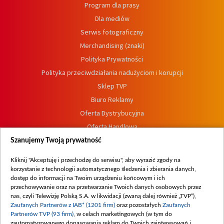
Program dla prasy
Dla mediów
Serwis fotograficzny
Merchandising (znaki)
Polityka Prywatności
Polityka przeciwdziałania nadużyciom i korupcji
Sklep TVP
Biuro Reklamy
Oferta Dystrybucyjna
Oferta Handlowa
Dostępność
Szanujemy Twoją prywatność
Moje zgody
Kliknij "Akceptuję i przechodzę do serwisu", aby wyrazić zgody na
Procedura zgłoszeń wewnętrznych
korzystanie z technologii automatycznego śledzenia i zbierania danych,
dostęp do informacji na Twoim urządzeniu końcowym i ich
przechowywanie oraz na przetwarzanie Twoich danych osobowych przez
nas, czyli Telewizję Polską S.A. w likwidacji (zwaną dalej również „TVP”),
Zaufanych Partnerów z IAB* (1201 firm)
oraz pozostałych
Zaufanych
Partnerów TVP (93 firm)
, w celach marketingowych (w tym do
zautomatyzowanego dopasowania reklam do Twoich zainteresowań i