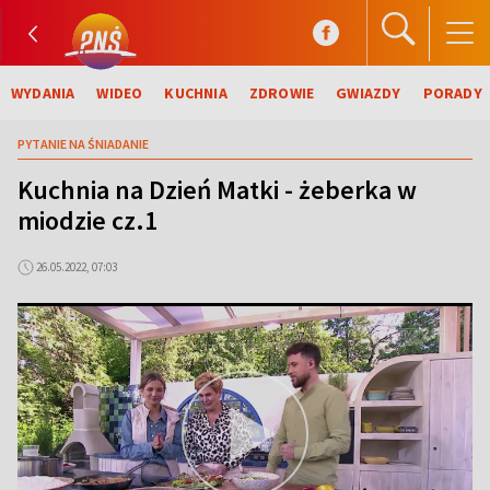
WYDANIA
WIDEO
KUCHNIA
ZDROWIE
GWIAZDY
PORADY
PYTANIE NA ŚNIADANIE
Kuchnia na Dzień Matki - żeberka w
miodzie cz.1
26.05.2022, 07:03