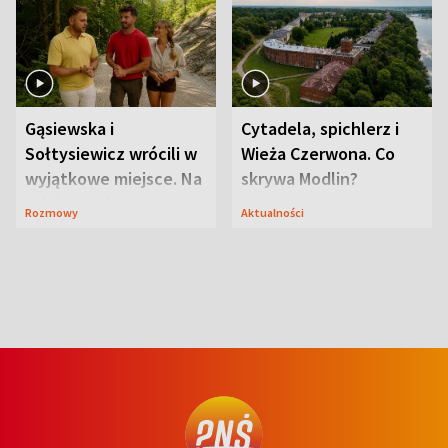
Gąsiewska i
Cytadela, spichlerz i
Sołtysiewicz wrócili w
Wieża Czerwona. Co
wyjątkowe miejsce. Na
skrywa Modlin?
szlaku czekał
Rozmowy
Aktualności
niedźwiedź