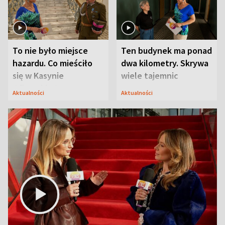
To nie było miejsce
Ten budynek ma ponad
hazardu. Co mieściło
dwa kilometry. Skrywa
się w Kasynie
wiele tajemnic
Oficerskim?
Aktualności
Aktualności