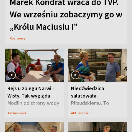
Marek Kondrat wraca do TVP.
We wrześniu zobaczymy go w
„Królu Maciusiu I”
Rozmowy
Rejs u zbiegu Narwi i
Niedźwiedzica
Wisły. Tak wygląda
salutowała
Modlin od strony wody
Piłsudskiemu. To
niejedyna tajemnica
Aktualności
Aktualności
Modlina