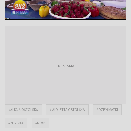
#ALICJA OSTOLSKA
#WIOLETTA OSTOLSKA
#DZIEŃ MATKI
#ŻEBERKA
#MIÓD